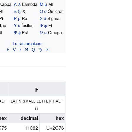
Kappa
Λ
λ
Lambda
Μ
μ
Mi
Ni
Ξ
ξ
Xi
Ο
ο
Ómicron
Pi
Ρ
ρ
Ro
Σ
σ
Sigma
Tau
Υ
υ
Ípsilon
Φ
φ
Fi
Ji
Ψ
ψ
Psi
Ω
ω
Omega
Letras arcaicas:
Ϝ
Ϛ
Ͱ
Ϻ
Ϙ
Ϡ
Ϸ
ⱶ
alf
latin small letter half
h
hex
decimal
hex
C75
11382
U+2C76