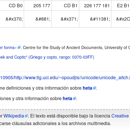
CD B0
205 177
CD B1
226 177
181
E2 B1
&
#x370;
&
#881;
&
#x371;
&
#11381;
&
#x2C
er forms»
. Centre for the Study of Ancient Documents, University of 
ek and Coptic" (Griego y copto, rango: 0370-03FF)
210905/http://www.tlg.uci.edu/~opoudjis//unicode/unicode_aitch
ene definiciones y otra información sobre
heta
.
ciones y otra información sobre
heta
.
or
Wikipedia
. El texto está disponible bajo la licencia
Creative
carse cláusulas adicionales a los archivos multimedia.