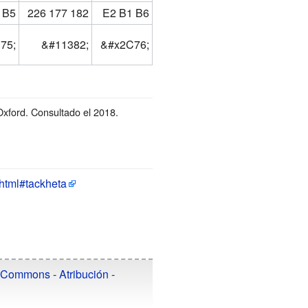
B5
226 177
182
E2 B1
B6
75;
&
#11382;
&
#x2C76;
Oxford
. Consultado el 2018
.
.html#tackheta
 Commons - Atribución -