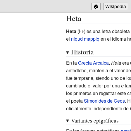
🏠
Wikipedia
Heta
Heta
(Ͱ ͱ) es una letra obsoleta
el
niqud
mappiq
en el idioma h
Historia
En la
Grecia Arcaica
,
Heta
era 
antedicho, mantenía el valor de
fue temprana, siendo uno de lo
cambiado el valor por una
e
lar
los primeros en registrar este
el poeta
Simonides de Ceos
. H
oficialmente independiente de
Variantes epigráficas
En las fuentes epigráficas
arca