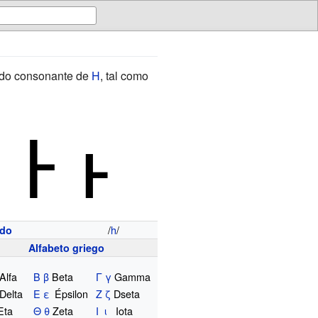
nido consonante de
Η
, tal como
Ͱ ͱ
/
h
/
ido
Alfabeto griego
Alfa
Β
β
Beta
Γ
γ
Gamma
Delta
Ε
ε
Épsilon
Ζ
ζ
Dseta
Eta
Θ
θ
Zeta
Ι
ι
Iota