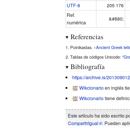
UTF-8
205 176
Ref.
&
#880;
numérica
Referencias
Poinikastas.
«Ancient Greek lett
Tablas de códigos Unicode:
"Gre
Bibliografía
https://archive.is/20130901
Wikcionario
en inglés ti
Wikcionario
tiene defini
Este artículo ha sido escrito p
CompartirIgual
. Pueden apli