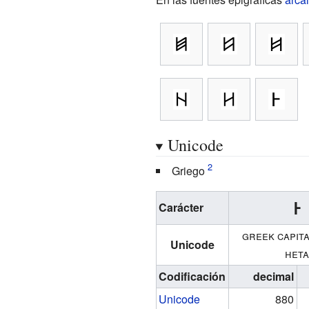
Unicode
Griego
Ͱ
Carácter
greek capita
Unicode
het
Codificación
decimal
Unicode
880