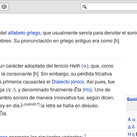
🎲
🔍
 del
alfabeto griego
, que usualmente servía para denotar el so
ebreo. Su pronunciación en griego antiguo era como [h].
un carácter adoptado del fenicio
Heth
(
𐤇
), que, como
 la consonante [h]. Sin embargo, su pérdida fricativa
s primeros causantes el
Dialecto jónico
. Así pues, fue
ga (/εː/), y denominado finalmente
Ēta
(
Ηη
). Uno de
 cambio sonoro de manera innovativa fue, según dicen,
Son
[
¿cuándo?
]
oy en día,
la letra se halla en desuso,
Ēta
.
Α
α
Δ
δ
Η
η
icas
aparecen las siguientes variantes: