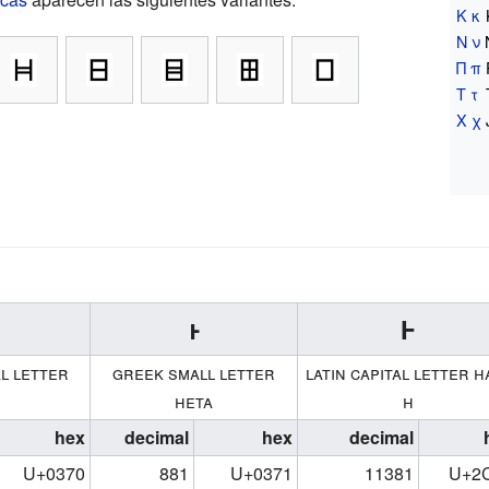
Κ
κ
Ν
ν
Π
π
Τ
τ
Χ
χ
ͱ
Ⱶ
l letter
greek small letter
latin capital letter h
a
heta
h
hex
decimal
hex
decimal
U+0370
881
U+0371
11381
U+2