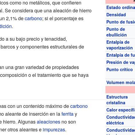
icos como no metálicos, que confieren
Estado ordina
al. Se considera que una aleación de hierro
Densidad
 un 2,1% de
carbono
; si el porcentaje es
Punto de fus
dición
.
Punto de
ebullición
o a su bajo precio y tenacidad,
Entalpía de
 barcos y componentes estructurales de
vaporización
Entalpía de f
Presión de va
tan una gran variedad de propiedades
Punto crítico
omposición o el tratamiento que se haya
Volumen mol
Estructura
cristalina
reas con un contenido máximo de
carbono
Calor específ
mo aleante de inserción en la
ferrita
y
Conductivida
 hierro. Algunas
aleaciones
no son
eléctrica
ner otros aleantes e
impurezas
.
Conductivida