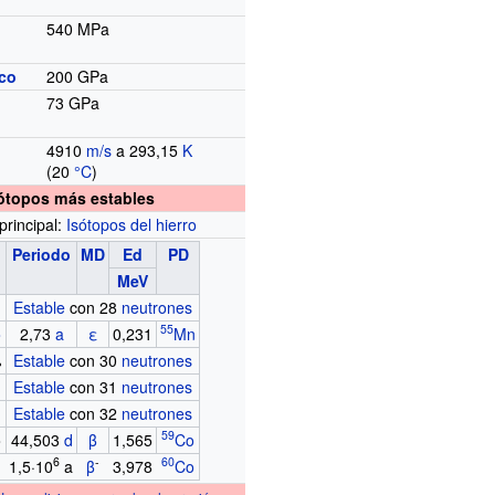
540
MPa
ico
200
GPa
73
GPa
4910
m/s
a 293,15
K
(20
°C
)
ótopos más estables
 principal:
Isótopos del hierro
Periodo
MD
Ed
PD
MeV
%
Estable
con 28
neutrones
55
o
2,73
a
ε
0,231
Mn
%
Estable
con 30
neutrones
%
Estable
con 31
neutrones
%
Estable
con 32
neutrones
59
o
44,503
d
β
1,565
Co
6
-
60
o
1,5·10
a
β
3,978
Co