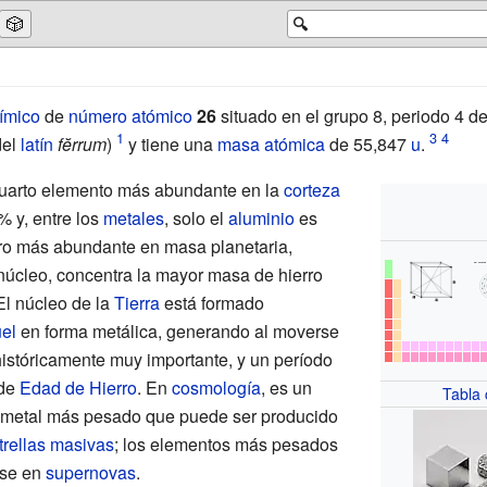
🎲
🔍
ímico
de
número atómico
26
situado en el grupo 8, periodo 4 d
del
latín
fĕrrum
)
y tiene una
masa atómica
de 55,847
u
.
cuarto elemento más abundante en la
corteza
% y, entre los
metales
, solo el
aluminio
es
ro más abundante en masa planetaria,
 núcleo, concentra la mayor masa de hierro
El núcleo de la
Tierra
está formado
el
en forma metálica, generando al moverse
históricamente muy importante, y un período
 de
Edad de Hierro
. En
cosmología
, es un
Tabla
l metal más pesado que puede ser producido
trellas masivas
; los elementos más pesados
rse en
supernovas
.