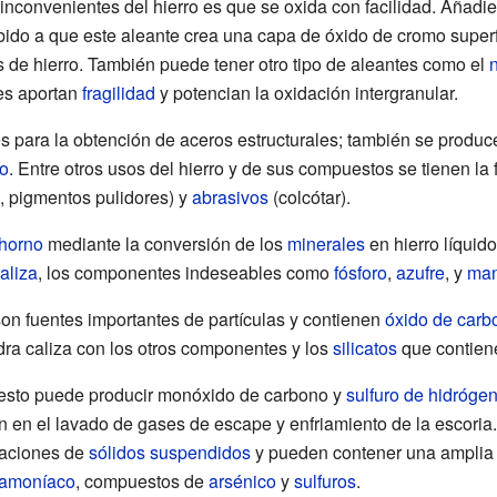
s inconvenientes del hierro es que se oxida con facilidad. Aña
bido a que este aleante crea una capa de óxido de cromo superfi
 de hierro. También puede tener otro tipo de aleantes como el
n
es aportan
fragilidad
y potencian la oxidación intergranular.
es para la obtención de aceros estructurales; también se produ
do
. Entre otros usos del hierro y de sus compuestos se tienen la
s, pigmentos pulidores) y
abrasivos
(colcótar).
 horno
mediante la conversión de los
minerales
en
hierro líquido
aliza
, los componentes indeseables como
fósforo
,
azufre
, y
ma
son fuentes importantes de partículas y contienen
óxido de carb
dra caliza con los otros componentes y los
silicatos
que contiene
y esto puede producir monóxido de carbono y
sulfuro de hidróge
an en el lavado de gases de escape y enfriamiento de la escori
raciones de
sólidos
suspendidos
y pueden contener una ampli
amoníaco
, compuestos de
arsénico
y
sulfuros
.