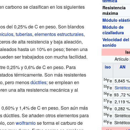
térmica
 carbono se clasifican en los siguientes
Resistencia
máxima
Módulo elást
os del 0,25% de C en peso. Son blandos
Módulo de
cizalladura
hículos
,
tuberías
,
elementos estructurales
,
Velocidad del
eros de alta resistencia y baja aleación,
sonido
 aleados hasta un 10% en peso; tienen una
Is
ueden ser trabajados con mucha facilidad.
Artículo
tre 0,25% y 0,6% de C en peso. Para
iso
AN
ratados térmicamente. Son más resistentes
54
Fe
5,845
no, pero menos
dúctiles
; se emplean en
55
Fe
Sintétic
ren una alta resistencia mecánica y al
56
Fe
93 ,72
57
Fe
2,119
re 0,60% y 1,4% de C en peso. Son aún más
58
Fe
0,282
s dúctiles. Se añaden otros elementos para
59
Fe
Sintétic
60
plo, con
wolframio
se forma el carburo de
Fe
Sintétic