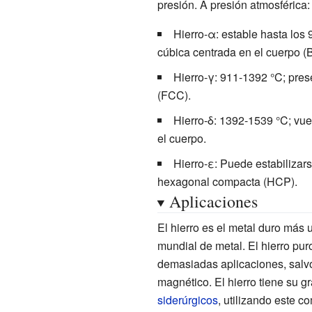
presión. A presión atmosférica:
Hierro-α: estable hasta los 
cúbica centrada en el cuerpo (
Hierro-γ: 911-1392
°C; pres
(FCC).
Hierro-δ: 1392-1539
°C; vue
el cuerpo.
Hierro-ε: Puede estabilizars
hexagonal compacta (HCP).
Aplicaciones
El hierro es el metal duro más
mundial de metal. El hierro pur
demasiadas aplicaciones, salvo
magnético. El hierro tiene su g
siderúrgicos
, utilizando este c