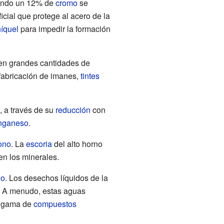
diendo un 12% de
cromo
se
cial que protege al acero de la
íquel
para impedir la formación
cen grandes cantidades de
 fabricación de imanes,
tintes
, a través de su
reducción
con
nganeso
.
ono
. La
escoria
del alto horno
n los minerales.
no
. Los desechos líquidos de la
a. A menudo, estas aguas
a gama de
compuestos