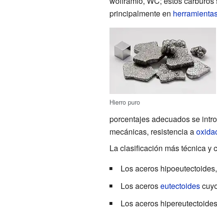
wolframio, WC; estos carburos
principalmente en
herramienta
Hierro puro
porcentajes adecuados se introd
mecánicas, resistencia a
oxida
La clasificación más técnica y 
Los aceros hipoeutectoides,
Los aceros
eutectoides
cuyo
Los aceros hipereutectoide