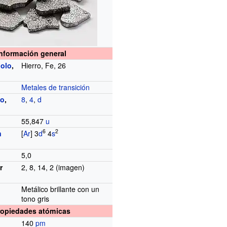
Información general
olo
,
Hierro, Fe, 26
Metales de transición
do
,
8
,
4
,
d
a
55,847
u
6
2
n
[
Ar
] 3
d
4
s
5,0
r
2, 8, 14, 2 (imagen)
Metálico brillante con un
tono gris
ropiedades atómicas
140
pm