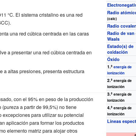
Electronegati
Radio atómic
911
°C. El sistema cristalino es una red
(calc)
BCC).
Radio covale
enta una red cúbica centrada en las caras
Radio de van 
Waals
Estado(s) de
lve a presentar una red cúbica centrada en
oxidación
Óxido
1.ª
energía de
e a altas presiones, presenta estructura
ionización
2.ª
energía de
ionización
3.ª
energía de
 usado, con el 95% en peso de la producción
ionización
o (pureza a partir de 99,5%) no tiene
4.ª
energía de
 excepciones para utilizar su potencial
ionización
Líneas espect
ran aplicación para formar los productos
omo elemento matriz para alojar otros