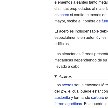
elementos aleantes tanto metál
distintas propiedades al materi
es
acero
si contiene menos de
mayor, recibe el nombre de
fun
El acero es indispensable debid
especialmente en automóviles,
edificios.
Las aleaciones férreas presen
mecánicas dependiendo de su c
llevado a cabo.
Aceros
Los
aceros
son aleaciones fér
del 2%, el cual puede estar co
austenita
y formando
carburo
de
ferromagnéticas
. Este puede te