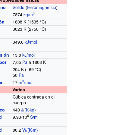
rio
Sólido
(
ferromagnético
)
3
7874
kg/m
ión
1808
K (1535
°C)
3023
K (2750
°C)
349,6
kJ/mol
usión
13,8
kJ/mol
por
7,05
Pa
a 1808 K
204
K (−69
°C)
50
Pa
3
ar
17
m
/mol
Varios
Cúbica centrada en el
cuerpo
ico
440
J
/(
K
·
kg
)
6
d
9,93·10
S
/
m
d
80,2
W/(K·m)