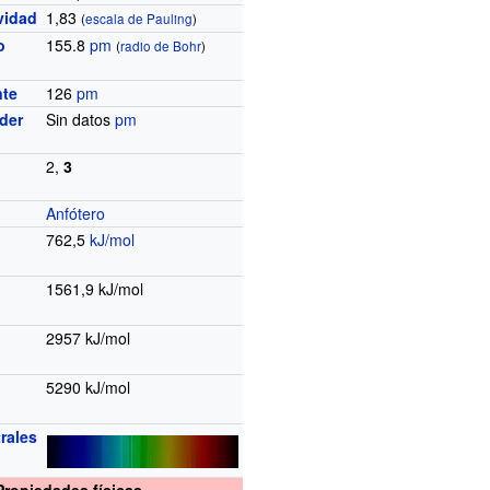
vidad
1,83
(
escala de Pauling
)
o
155.8
pm
(
radio de Bohr
)
nte
126
pm
der
Sin datos
pm
2,
3
Anfótero
762,5
kJ/mol
1561,9
kJ/mol
2957
kJ/mol
5290
kJ/mol
rales
Propiedades físicas