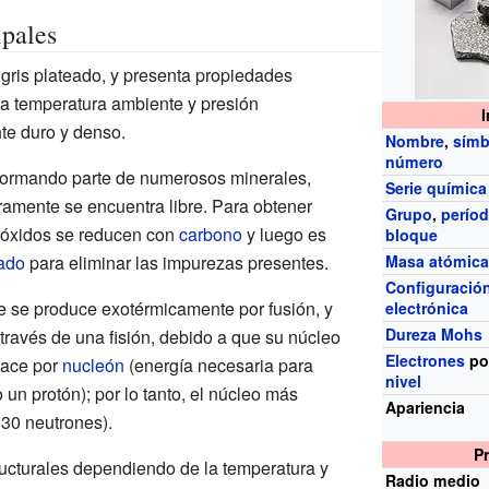
ipales
 gris plateado, y presenta propiedades
a temperatura ambiente y presión
te duro y denso.
Nombre
,
símb
número
 formando parte de numerosos minerales,
Serie química
ramente se encuentra libre. Para obtener
Grupo
,
perío
s óxidos se reducen con
carbono
y luego es
bloque
nado
para eliminar las impurezas presentes.
Masa atómic
Configuració
 se produce exotérmicamente por fusión, y
electrónica
Dureza Mohs
través de una fisión, debido a que su núcleo
Electrones
po
lace por
nucleón
(energía necesaria para
nivel
 un protón); por lo tanto, el núcleo más
Apariencia
 30 neutrones).
P
ructurales dependiendo de la temperatura y
Radio medio