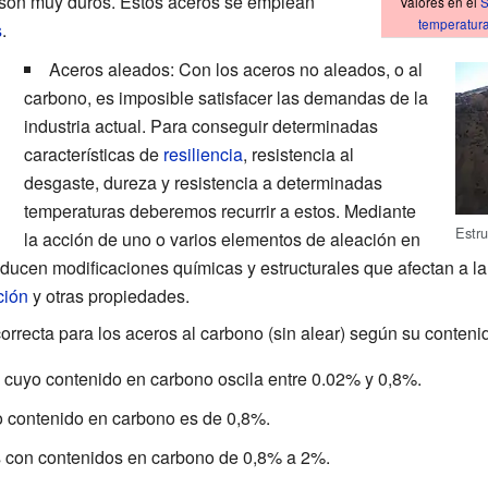
 son muy duros. Estos aceros se emplean
Valores en el
S
temperatur
s
.
Aceros aleados: Con los aceros no aleados, o al
carbono, es imposible satisfacer las demandas de la
industria actual. Para conseguir determinadas
características de
resiliencia
, resistencia al
desgaste, dureza y resistencia a determinadas
temperaturas deberemos recurrir a estos. Mediante
Estr
la acción de uno o varios elementos de aleación en
ucen modificaciones químicas y estructurales que afectan a la 
ción
y otras propiedades.
correcta para los aceros al carbono (sin alear) según su conten
 cuyo contenido en carbono oscila entre 0.02% y 0,8%.
 contenido en carbono es de 0,8%.
s con contenidos en carbono de 0,8% a 2%.