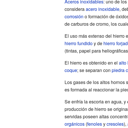
Aceros inoxidables
: uno de lo
considera
acero inoxidable
, de
corrosión
o formación de óxidos
de carburos de cromo, los cual
El uso más extenso del hierro 
hierro fundido
y de
hierro forja
(tintas, papel para heliográfica
El hierro es obtenido en el
alto
coque
; se separan con
piedra c
Los gases de los altos hornos 
es formada al reaccionar la pie
Se enfría la escoria en agua, 
producción de hierro se origin
servidas poseen altas concent
orgánicos
(
fenoles
y
cresoles
),