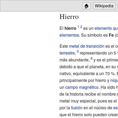
🏠
Wikipedia
Hierro
El
hierro
es un
elemento qu
elementos
. Su símbolo es
Fe
(
Este
metal de transición
es el 
terrestre
,
representando un 5
más abundante,
y es el prime
debido a que el planeta, en su
nativo, equivalente a un 70
%. 
principalmente por hierro y
níqu
un
campo magnético
. Ha sido 
de la historia recibe el nombre
metal muy especial, pues es e
por la
fusión
en el núcleo de
es
que el hierro solo pueden crea