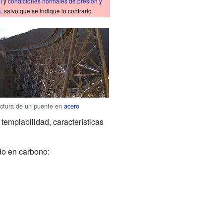
I
y
condiciones normales de presión y
a
, salvo que se indique lo contrario.
uctura de un puente en
acero
templabilidad, características
ido en carbono: