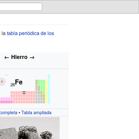
e la
tabla periódica de los
←
Hierro
→
Fe
26
 completa
•
Tabla ampliada