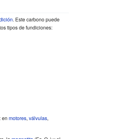
dición
. Este carbono puede
tos tipos de fundiciones:
s: en
motores
,
válvulas
,