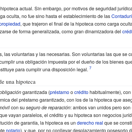
 hipoteca actual. Sin embargo, por motivos de seguridad jurídica
 oculta, no fue sino hasta el establecimiento de las
Contadurí
 propiedad
, que trajeron el final de la hipoteca como carga ocult
lizarse de forma generalizada, como gran dinamizadora del
crédi
, las voluntarias y las necesarias. Son voluntarias las que se c
cumplir una obligación impuesta por el dueño de los bienes que
tituye para cumplir una disposición legal.
de una hipoteca
obligación
garantizada (
préstamo
o
crédito
habitualmente), con
ámica del préstamo garantizado, con los de la hipoteca que ase
móvil
con su
seguro de reparación
: ambos van unidos pero son c
ue vayan paralelos, el crédito y su hipoteca son negocios jurídic
itución de garantía, la hipoteca es un
derecho real
que se consti
nte
notario
), y que, por no conllevar desplazamiento posesorio d