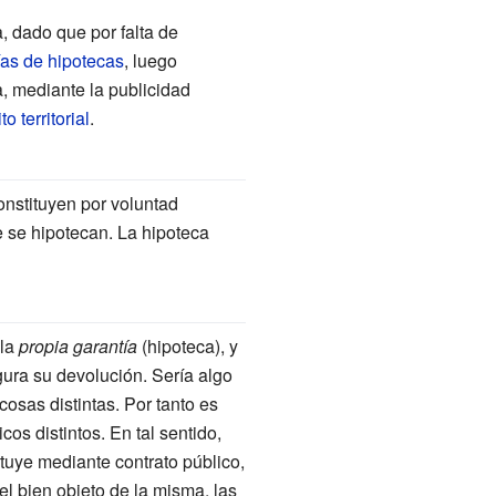
, dado que por falta de
as de hipotecas
, luego
a, mediante la publicidad
to territorial
.
onstituyen por voluntad
 se hipotecan. La hipoteca
 la
propia garantía
(hipoteca), y
gura su devolución. Sería algo
osas distintas. Por tanto es
os distintos. En tal sentido,
tuye mediante contrato público,
el bien objeto de la misma, las