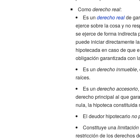
Como
derecho real
:
Es un
derecho real
de gar
ejerce sobre la cosa y no re
se ejerce de forma indirecta 
puede iniciar directamente la
hipotecada en caso de que el
obligación garantizada con l
Es un
derecho inmueble
,
raíces.
Es un
derecho accesorio
,
derecho principal al que garan
nula, la hipoteca constituida 
El deudor hipotecario
no 
Constituye una
limitació
restricción de los derechos d