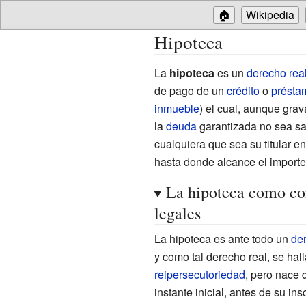
🏠
Wikipedia
Hipoteca
La
hipoteca
es un
derecho rea
de pago de un
crédito
o
présta
inmueble
) el cual, aunque gr
la
deuda
garantizada no sea sat
cualquiera que sea su titular 
hasta donde alcance el importe
La hipoteca como con
legales
La hipoteca es ante todo un
der
y como tal derecho real, se hall
reipersecutoriedad
, pero nace
instante inicial, antes de su ins