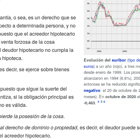
antía, o sea, es un derecho que se
specto a determinada persona, y no
puesto que el acreedor hipotecario
 venta forzosa de la cosa
 deudor hipotecario no cumpla la
a hipoteca.
(
tipo d
Evolución del
euríbor
euros
) a un año (rojo), a tres 
 es decir, se ejerce sobre bienes
desde enero de 1999. Los picos
alcanzaron en 1994 (6,6%), 20
entonces se ha reducido signif
 puesto que sigue la suerte del
: el 20 de octubre de
negativo
tiza, si la obligación principal es
meses). En
el
octubre de 2020
.
-0,463
no es válida.
pierde la posesión de la cosa
.
n al derecho de dominio o propiedad
, es decir, el deudor puede 
el acreedor hipotecario.