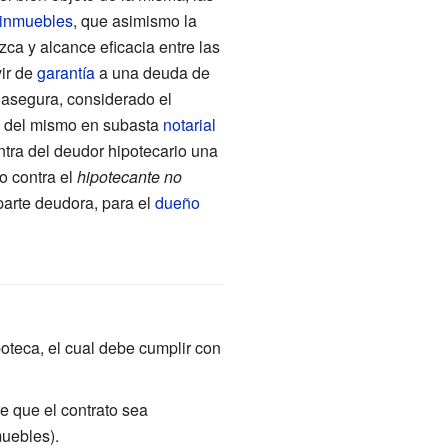
inmuebles
, que asimismo la
zca y alcance eficacia entre las
vir de
garantía
a una deuda de
 asegura, considerado el
te del mismo en subasta
notarial
ntra del deudor hipotecario una
o contra el
hipotecante no
parte deudora, para el
dueño
poteca, el cual debe cumplir con
e que el contrato sea
muebles).