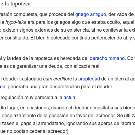
de la hipoteca
resión compuesta, que procede del
griego antiguo
, derivada de
 la
hypo-teka
era para los griegos algo que estaba oculto, aqu
 existen signos externos de su existencia, al no conllevar la ex
er constituida. El bien hipotecado continúa perteneciendo al, y 
l y la idea de la hipoteca es heredada del
derecho romano
. Co
les de garantizar una deuda, con eficacia real:
 el deudor trasladaba
cum creditore
la
propiedad
de un bien al ac
real
generaba una gran desprotección para el deudor.
 regulación muy parecida a la
actual
.
 dio lugar, en ocasiones, cuando el deudor necesitaba sus bien
 desplazamiento de la posesión en favor del acreedor. Se utiliz
tizasen el pago al arrendatario, ignorando sus aperos de labran
 que no podían ceder al acreedor).