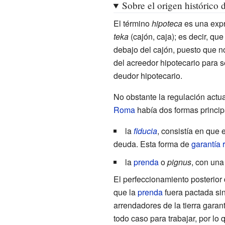
Sobre el origen histórico 
El término
hipoteca
es una exp
teka
(cajón, caja); es decir, que
debajo del cajón, puesto que no
del acreedor hipotecario para s
deudor hipotecario.
No obstante la regulación actua
Roma
había dos formas principa
la
fiducia
, consistía en que
deuda. Esta forma de
garantía 
la
prenda
o
pignus
, con una
El perfeccionamiento posterior
que la
prenda
fuera pactada sin
arrendadores de la tierra garan
todo caso para trabajar, por lo