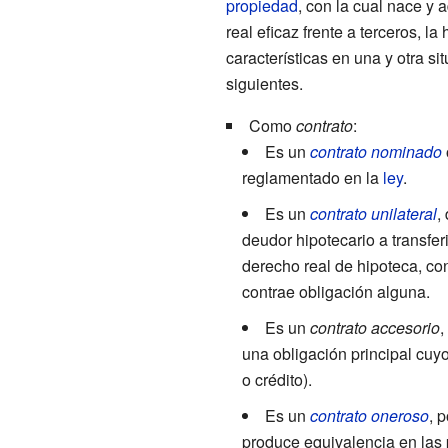
propiedad
, con la cual nace y 
real eficaz frente a terceros, la
características en una y otra s
siguientes.
Como
contrato
:
Es un
contrato nominado
reglamentado en la
ley
.
Es un
contrato unilateral
,
deudor hipotecario a transferi
derecho real de hipoteca, con
contrae obligación alguna.
Es un
contrato accesorio
,
una obligación principal cu
o crédito).
Es un
contrato oneroso
, 
produce equivalencia en las 