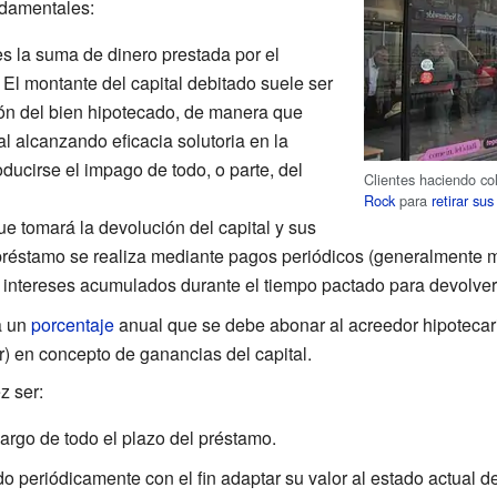
ndamentales:
es la suma de dinero prestada por el
 El montante del capital debitado suele ser
ión del bien hipotecado, de manera que
l alcanzando eficacia solutoria en la
ducirse el impago de todo, o parte, del
Clientes haciendo col
Rock
para
retirar su
ue tomará la devolución del capital y sus
préstamo se realiza mediante pagos periódicos (generalmente m
s intereses acumulados durante el tiempo pactado para devolver 
a un
porcentaje
anual que se debe abonar al acreedor hipotecari
ar) en concepto de ganancias del capital.
z ser:
 largo de todo el plazo del préstamo.
ado periódicamente con el fin adaptar su valor al estado actual