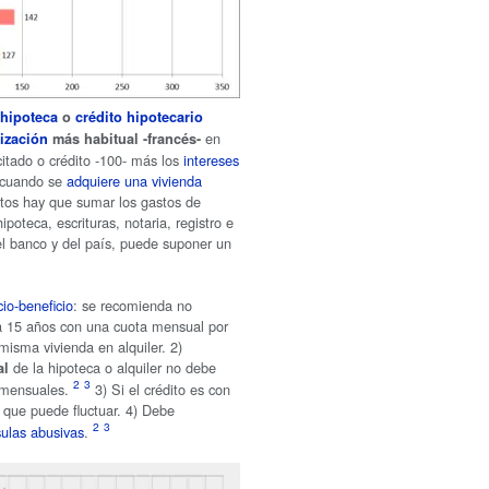
 hipoteca
o
crédito hipotecario
en
ización
más habitual -francés-
citado o crédito -100- más los
intereses
cuando se
adquiere una vivienda
tos hay que sumar los gastos de
poteca, escrituras, notaria, registro e
l banco y del país, puede suponer un
cio-beneficio
: se recomienda no
a 15 años con una cuota mensual por
misma vivienda en alquiler. 2)
de la hipoteca o alquiler no debe
al
 mensuales.
3) Si el crédito es con
que puede fluctuar. 4) Debe
sulas abusivas
.