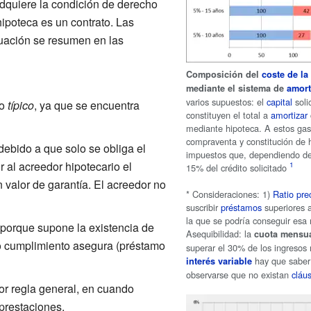
adquiere la condición de derecho
 hipoteca es un contrato. Las
ituación se resumen en las
Composición del
coste de la
mediante el sistema de
amort
varios supuestos: el
capital
soli
o
típico
, ya que se encuentra
constituyen el total a
amortizar
mediante hipoteca. A estos gas
compraventa y constitución de hi
 debido a que solo se obliga el
impuestos que, dependiendo de
r al acreedor hipotecario el
15% del crédito solicitado
 valor de garantía. El acreedor no
* Consideraciones: 1)
Ratio pre
suscribir
préstamos
superiores 
la que se podría conseguir esa 
 porque supone la existencia de
Asequibilidad: la
cuota mensu
yo cumplimiento asegura (préstamo
superar el 30% de los ingresos
hay que saber 
interés variable
observarse que no existan
cláu
por regla general, en cuando
prestaciones.