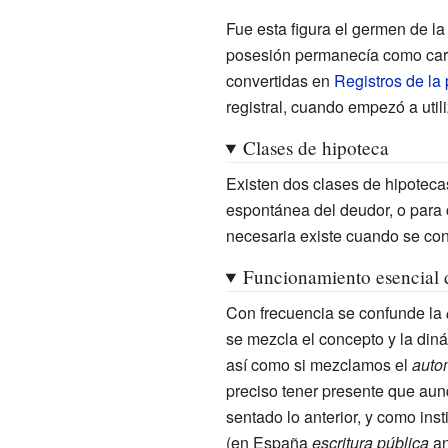
Fue esta figura el germen de la
posesión permanecía como carga
convertidas en
Registros de la
registral, cuando empezó a uti
Clases de hipoteca
Existen dos clases de hipotecas
espontánea del deudor, o para 
necesaria existe cuando se cons
Funcionamiento esencial 
Con frecuencia se confunde la
se mezcla el concepto y la din
así como si mezclamos el
auto
preciso tener presente que aunq
sentado lo anterior, y como inst
(en España
escritura pública
a