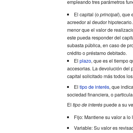
empleando tres parámetros fu
El capital (o
principal
), que 
acreedor al deudor hipotecario.
menor que el valor de realizac
este pueda responder del capita
subasta pública, en caso de pro
crédito o préstamo debitado.
El
plazo
, que es el tiempo q
accesorias. La devolución del 
capital solicitado más todos lo
El
tipo de interés
, que indic
sociedad financiera, o particul
El
tipo de interés
puede a su ve
Fijo: Mantiene su valor a lo
Variable: Su valor es revis