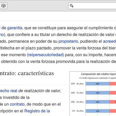
🎲
🔍
l
de
garantía
, que se constituye para asegurar el cumplimiento
mo
), que confiere a su titular un derecho de realización de valo
avado, permanece en poder de su
propietario
, pudiendo el
acreed
isfecha en el plazo pactado, promover la venta forzosa del bie
en ese momento (
reipersecutoriedad
) para, con su importe, hacer
 obtenido con la venta forzosa promovida para la realización de
trato: características
echo real
de realización de valor
,
a investido de la
 de un
contrato
, de modo que en el
cripción en el
Registro de la