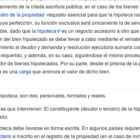
amiento de la citada
escritura pública
, en el caso de los bienes
stro de la propiedad
-requisito esencial para que la hipoteca na
 cuya perfección, su función exclusiva será únicamente la de ser
able, dado que la
hipoteca
es un
negocio accesorio
a otro que
ión del bien hipotecado se debe llevar a cabo mediante el rema
imiento al deudor y demanda y resolución ejecutoria sumaria co
requerido, y además, en su caso, siguiéndose el mismo proces
dor
de bienes hipotecados. Por su parte, desde el prisma de la 
ca es una
carga
que aminora el valor de dicho bien.
ipoteca, son tres: personales, formales y reales.
as que intervienen: El constituyente (deudor o tercero) de la hi
rio.
oteca debe llevarse en forma escrita. En algunos países requier
otario
e inscrito en el registro de la propiedad (en el caso de in