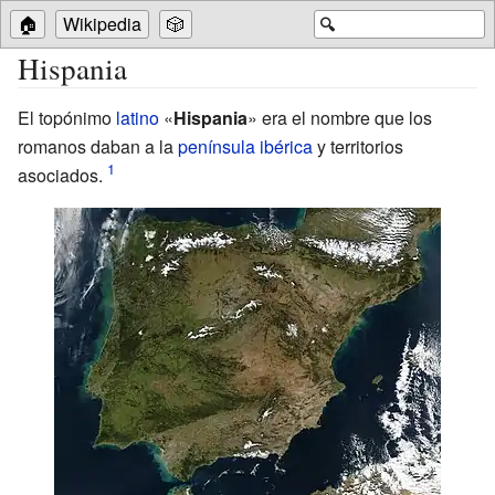
🏠
Wikipedia
🎲
🔍
Hispania
El topónimo
latino
«
Hispania
» era el nombre que los
romanos daban a la
península ibérica
y territorios
asociados.