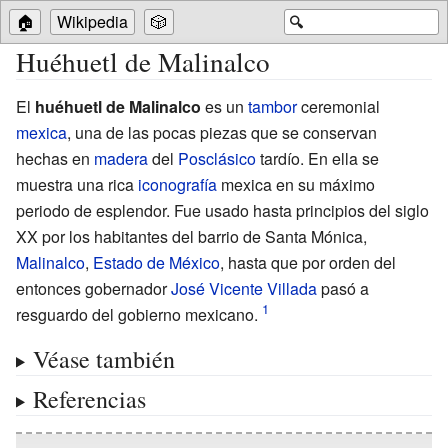
🏠
Wikipedia
🎲
🔍
Huéhuetl de Malinalco
El
huéhuetl de Malinalco
es un
tambor
ceremonial
mexica
, una de las pocas piezas que se conservan
hechas en
madera
del
Posclásico
tardío. En ella se
muestra una rica
iconografía
mexica en su máximo
periodo de esplendor. Fue usado hasta principios del siglo
XX por los habitantes del barrio de Santa Mónica,
Malinalco
,
Estado de México
, hasta que por orden del
entonces gobernador
José Vicente Villada
pasó a
resguardo del gobierno mexicano.
Véase también
Referencias