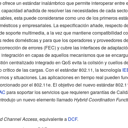
 ofrece un estándar inalámbrico que permite interoperar entre 
a capacidad añadida de resolver las necesidades de cada sector.
n cables, esta puede considerarse como uno de los primeros est
omésticos y empresariales. La especificación añade, respecto d
de soporte multimedia, a la vez que mantiene compatibilidad co
s redes domésticas y para que los operadores y proveedores de
orrección de errores (FEC) y cubre las interfaces de adaptació
l e integración en capas de aquellos mecanismos que se encarg
ión centralizado integrado en QoS evita la colisión y cuellos d
crítico de las cargas. Con el estándar 802.11, la tecnología
IE
ornos y situaciones. Las aplicaciones en tiempo real pueden fun
porcionado por el 802.11e. El objetivo del nuevo estándar 802.1
AC
para soportar los servicios que requieren garantías de Calid
introdujo un nuevo elemento llamado
Hybrid Coordination Funct
ed Channel Access
, equivalente a
DCF
.