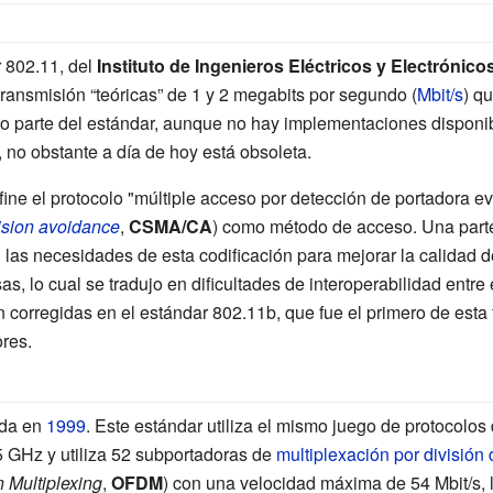
r 802.11, del
Instituto de Ingenieros Eléctricos y Electrónico
ransmisión “teóricas” de 1 y 2 megabits por segundo (
Mbit/s
) q
o parte del estándar, aunque no hay implementaciones disponi
, no obstante a día de hoy está obsoleta.
fine el protocolo "múltiple acceso por detección de portadora ev
lision avoidance
,
CSMA/CA
) como método de acceso. Una parte
en las necesidades de esta codificación para mejorar la calidad d
s, lo cual se tradujo en dificultades de interoperabilidad entre
n corregidas en el estándar 802.11b, que fue el primero de esta
res.
ada en
1999
. Este estándar utiliza el mismo juego de protocolos
5 GHz y utiliza 52 subportadoras de
multiplexación por división
 Multiplexing
,
OFDM
) con una velocidad máxima de 54
Mbit/s,