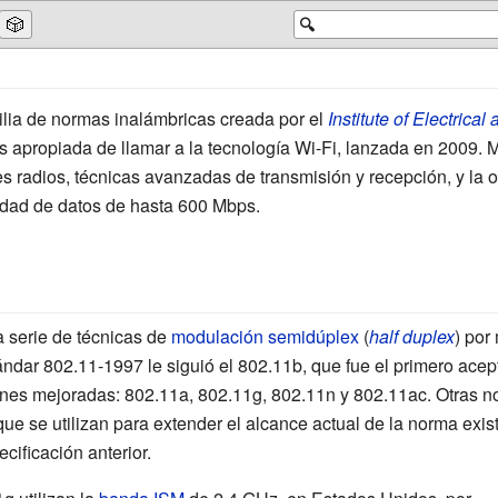
🎲
🔍
lia de normas inalámbricas creada por el
Institute of Electrica
s apropiada de llamar a la tecnología Wi-Fi, lanzada en 2009. 
es radios, técnicas avanzadas de transmisión y recepción, y la 
dad de datos de hasta 600
Mbps.
a serie de técnicas de
modulación semidúplex
(
half duplex
) por
ándar 802.11-1997 le siguió el 802.11b, que fue el primero ace
nes mejoradas: 802.11a, 802.11g, 802.11n y 802.11ac. Otras norma
que se utilizan para extender el alcance actual de la norma exi
cificación anterior.