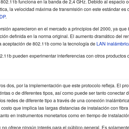
r 802.11b funciona en la banda de 2,4 GHz. Debido al espacio o
ica, la velocidad máxima de transmisión con este estándar es
DP
.
rsión aparecieron en el mercado a principios del 2000, ya que
ción definida en la norma original. El aumento dramático del r
ida aceptación de 802.11b como la tecnología de
LAN inalámbric
802.11b pueden experimentar interferencias con otros productos
 dos, por la implementación que este protocolo refleja. El proto
ntas o de diferentes tipos, así como puede ser tanto conectar do
dos redes de diferente tipo a través de una conexión inalámbrica
l costo que implica las largas distancias de instalación con fib
 tanto en instrumentos monetarios como en tiempo de instalació
no ofrece ningún interés para el público general. Es solamente