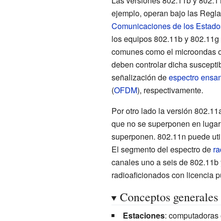
Las versiones 802.11b y 802.11
ejemplo, operan bajo las Regl
Comunicaciones de los Estado
los equipos 802.11b y 802.11g 
comunes como el microondas o 
deben controlar dicha suscepti
señalización de
espectro ensan
(
OFDM
), respectivamente.
Por otro lado la versión 802.11a
que no se superponen en lugar
superponen. 802.11n puede util
El segmento del espectro de
ra
canales uno a seis de 802.11b
radioaficionados con licencia 
Conceptos generales
Estaciones
: computadoras o