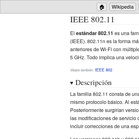
🏠
Wikipedia
IEEE 802.11
El
estándar 802.11
es una fami
(IEEE). 802.11n es la forma má
anteriores de Wi-Fi con múltipl
5
GHz. Todo implica una veloci
IEEE 802
Véase también:
Descripción
La familia 802.11 consta de un
mismo protocolo básico. Al est
Posteriormente surgirían versio
las modificaciones de servicio 
incluir correcciones de una espe