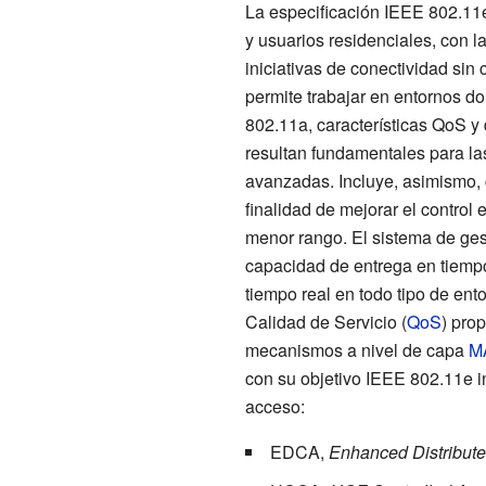
La especificación IEEE 802.11e
y usuarios residenciales, con l
iniciativas de conectividad si
permite trabajar en entornos d
802.11a, características QoS y 
resultan fundamentales para la
avanzadas. Incluye, asimismo, c
finalidad de mejorar el contro
menor rango. El sistema de gest
capacidad de entrega en tiempo 
tiempo real en todo tipo de ent
Calidad de Servicio (
QoS
) pro
mecanismos a nivel de capa
M
con su objetivo IEEE 802.11e 
acceso:
EDCA,
Enhanced Distribut