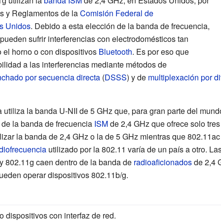
g utilizan la
banda ISM
de 2,4
GHz, en Estados Unidos, por
as y Reglamentos de la
Comisión Federal de
s Unidos
. Debido a esta elección de la banda de frecuencia,
pueden sufrir interferencias con electrodomésticos tan
el horno o con dispositivos
Bluetooth
. Es por eso que
bilidad a las interferencias mediante métodos de
chado por secuencia directa
(
DSSS
) y de
multiplexación por di
 utiliza la banda U-NII de 5
GHz que, para gran parte del mund
 de la banda de frecuencia
ISM
de 2,4
GHz que ofrece solo tres
izar la banda de 2,4
GHz o la de 5
GHz mientras que 802.11ac u
diofrecuencia
utilizado por la 802.11 varía de un país a otro. La
 y 802.11g caen dentro de la banda de
radioaficionados
de 2,4
pueden operar dispositivos 802.11b/g.
 dispositivos con interfaz de red.