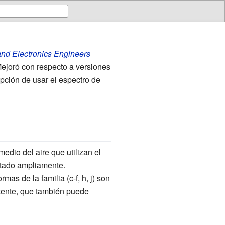
l and Electronics Engineers
Mejoró con respecto a versiones
opción de usar el espectro de
 medio del aire que utilizan el
ptado ampliamente.
s de la familia (c-f, h, j) son
stente, que también puede