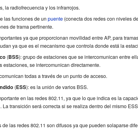
, la radiofrecuencia y los infrarrojos.
ene las funciones de un
puente
(conecta dos redes con niveles de 
ones de trama pertinente.
importantes ya que proporcionan movilidad entre AP, para tramas
yudan ya que es el mecanismo que controla donde está la estaci
ico
(
BSS
): grupo de estaciones que se intercomunican entre ella
s estaciones, se intercomunican directamente.
 comunican todas a través de un punto de acceso.
endido
(
ESS
): es la unión de varios BSS.
mportante en las redes 802.11, ya que lo que indica es la capac
. La transición será correcta si se realiza dentro del mismo ES
tes de las redes 802.11 son difusos ya que pueden solaparse dif