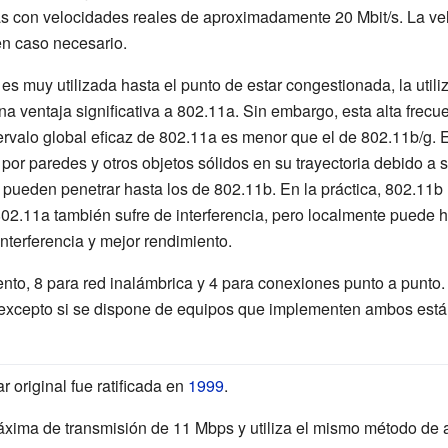
cas con velocidades reales de aproximadamente 20
Mbit/s. La v
en caso necesario.
es muy utilizada hasta el punto de estar congestionada, la utili
a ventaja significativa a 802.11a. Sin embargo, esta alta frecu
ervalo global eficaz de 802.11a es menor que el de 802.11b/g. E
por paredes y otros objetos sólidos en su trayectoria debido a 
 pueden penetrar hasta los de 802.11b. En la práctica, 802.11
802.11a también sufre de interferencia, pero localmente puede
interferencia y mejor rendimiento.
nto, 8 para red inalámbrica y 4 para conexiones punto a punto.
 excepto si se dispone de equipos que implementen ambos está
 original fue ratificada en
1999
.
xima de transmisión de 11 Mbps y utiliza el mismo método de a