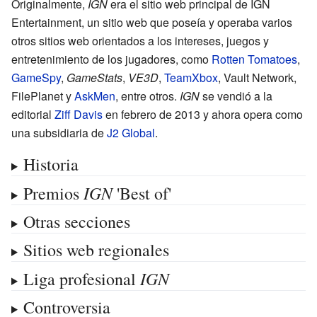
Originalmente,
IGN
era el sitio web principal de IGN
Entertainment, un sitio web que poseía y operaba varios
otros sitios web orientados a los intereses, juegos y
entretenimiento de los jugadores, como
Rotten Tomatoes
,
GameSpy
,
GameStats
,
VE3D
,
TeamXbox
, Vault Network,
FilePlanet y
AskMen
, entre otros.
IGN
se vendió a la
editorial
Ziff Davis
en febrero de 2013 y ahora opera como
una subsidiaria de
J2 Global
.
Historia
IGN
Premios
'Best of'
Otras secciones
Sitios web regionales
IGN
Liga profesional
Controversia