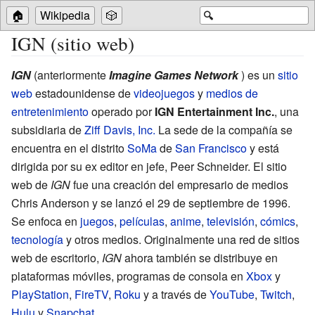
🏠
Wikipedia
🎲
🔍
IGN (sitio web)
IGN
(anteriormente
Imagine Games Network
) es un
sitio
web
estadounidense de
videojuegos
y
medios de
entretenimiento
operado por
IGN Entertainment Inc.
, una
subsidiaria de
Ziff Davis, Inc.
La sede de la compañía se
encuentra en el distrito
SoMa
de
San Francisco
y está
dirigida por su ex editor en jefe, Peer Schneider. El sitio
web de
IGN
fue una creación del empresario de medios
Chris Anderson y se lanzó el 29 de septiembre de 1996.
Se enfoca en
juegos
,
películas
,
anime
,
televisión
,
cómics
,
tecnología
y otros medios. Originalmente una red de sitios
web de escritorio,
IGN
ahora también se distribuye en
plataformas móviles, programas de consola en
Xbox
y
PlayStation
,
FireTV
,
Roku
y a través de
YouTube
,
Twitch
,
Hulu
y
Snapchat
.