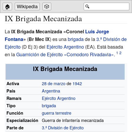
🏠
Wikipedia
🎲
🔍
IX Brigada Mecanizada
La
IX Brigada Mecanizada «Coronel
Luis Jorge
Fontana
»
(
Br Mec IX
) es una
brigada
de la
3.ª División de
Ejército
(
D Ej 3
) del
Ejército Argentino
(EA). Está basada
en la
Guarnición de Ejército «Comodoro Rivadavia»
.
IX Brigada Mecanizada
28 de marzo
de
1942
Activa
Argentina
País
Ejército Argentino
Rama/s
brigada
Tipo
guerra terrestre
Función
Guerra de infantería mecanizada
Especialización
3.ª División de Ejército
Parte de