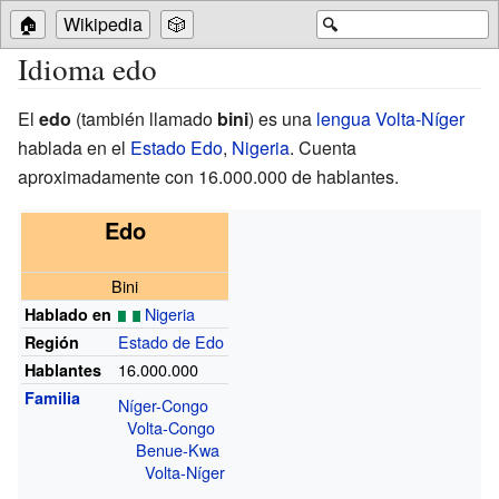
🏠
Wikipedia
🎲
🔍
Idioma edo
El
edo
(también llamado
bini
) es una
lengua Volta-Níger
hablada en el
Estado Edo
,
Nigeria
. Cuenta
aproximadamente con 16.000.000 de hablantes.
Edo
Bini
Nigeria
Hablado en
Estado de Edo
Región
16.000.000
Hablantes
Familia
Níger-Congo
Volta-Congo
Benue-Kwa
Volta-Níger