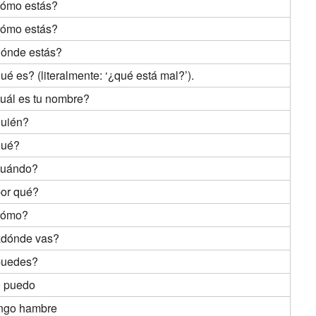
ómo estás?
ómo estás?
ónde estás?
ué es? (literalmente: ‘¿qué está mal?’).
uál es tu nombre?
uién?
qué?
cuándo?
or qué?
cómo?
dónde vas?
puedes?
 puedo
ngo hambre