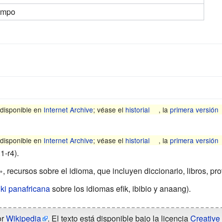
empo
 disponible en
Internet Archive
; véase el
historial
, la
primera versión
 disponible en
Internet Archive
; véase el
historial
, la
primera versión
-r4).
, recursos sobre el idioma, que incluyen diccionario, libros, pro
ki
panafricana
sobre los idiomas
efik
, ibibio y
anaang
).
or
Wikipedia
. El texto está disponible bajo la licencia
Creative