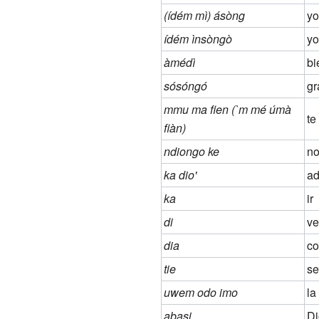
(ídém mì) ásòng
yo
ídém ìnsòngò
yo
àmédì
bi
sósóngó
gr
mmu ma fien (`m mé úmà
te
fiàn)
ndiongo ke
no
ka dio'
ad
ka
ir
di
v
dia
c
tie
se
uwem odo imo
la
abasi
Di