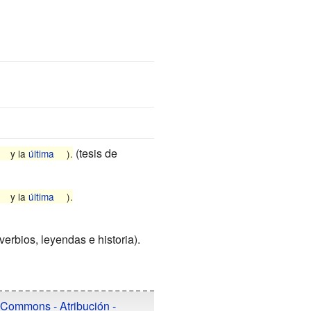
(tesis de
y la
última
).
y la
última
).
verbios, leyendas e historia).
 Commons - Atribución -