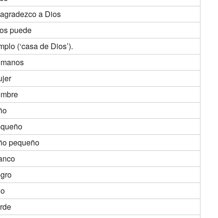
 agradezco a Dios
os puede
mplo (‘casa de Dios’).
umanos
jer
ombre
ño
equeño
ño pequeño
anco
gro
jo
rde