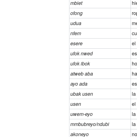
mbiet
hi
ofong
ro
udua
m
nfem
cu
esere
el
ufok nwed
es
ufok ibok
ho
atweb aba
ha
ayo ada
es
ubak usen
la
usen
el
uwem-eyo
la
mmbubreyo/ndubi
la
akoneyo
n