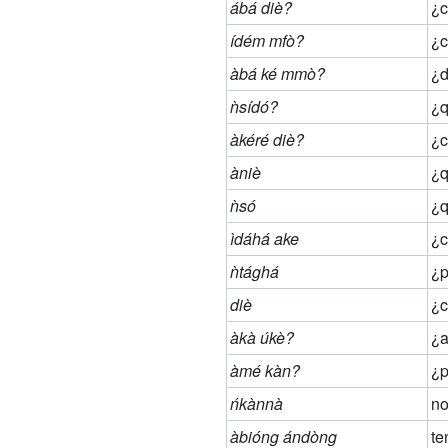
ábá diè?
¿c
ídém mfò?
¿c
àbá ké mmò?
¿d
ǹsídó?
¿q
àkéré diè?
¿c
àniè
¿q
ǹsó
¿
ìdáhá ake
¿
ǹtághá
¿p
diè
¿
àkà úkè?
¿a
àmé kàn?
¿
ńkànnà
no
àbióng ándòng
te