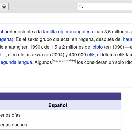
🎲
🔍
al
perteneciente a la
familia nigerocongolesa
, con 3,5
millones 
igeria
). Es el sexto grupo dialectal en Nigeria, después del
hau
 de
anaang
(en 1990), de 1,5 a 2
millones de
ibibio
(en 1998) ―el 
l
―, cien
etnias ukwa
(en 2004) y 400
000
efik
; el idioma efik t
[
cita
requerida
]
segunda lengua
. Algunos
los consideran un solo id
Español
enos días
enas noches