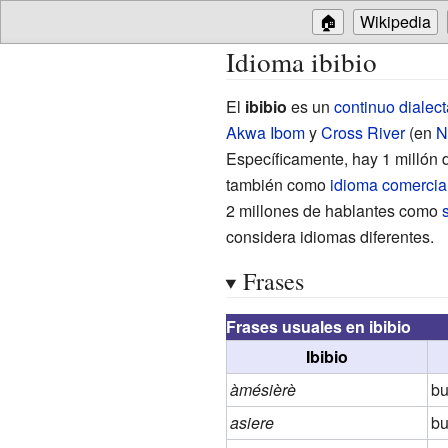
🏠
Wikipedia
Idioma ibibio
El
ibibio
es un
continuo dialect
Akwa Ibom
y
Cross River
(en
N
Específicamente, hay 1
millón
también como
idioma comercia
2
millones de hablantes como
considera idiomas diferentes.
Frases
Frases usuales en ibibio
Ibibio
àmésièrè
bu
asiere
bu