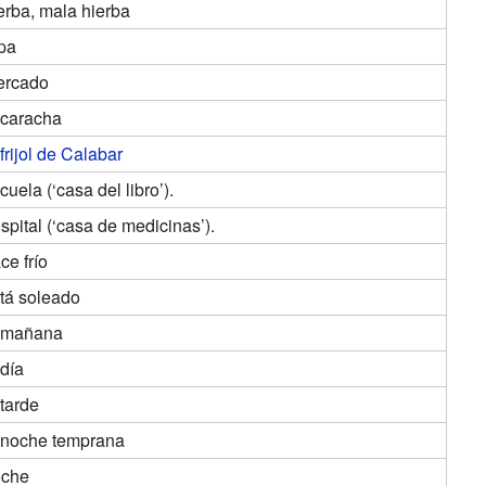
erba, mala hierba
pa
ercado
caracha
frijol de Calabar
cuela (‘casa del libro’).
spital (‘casa de medicinas’).
ce frío
tá soleado
 mañana
 día
 tarde
 noche temprana
oche