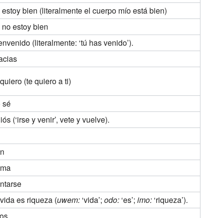
 estoy bien (literalmente el cuerpo mío está bien)
 no estoy bien
envenido (literalmente: ‘tú has venido’).
acias
 quiero (te quiero a ti)
 sé
iós (‘irse y venir’, vete y vuelve).
en
oma
ntarse
 vida es riqueza (
uwem:
‘vida’;
odo:
‘es’;
imo:
‘riqueza’).
os