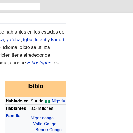
de hablantes en los estados de
sa
,
yoruba
,
igbo
,
fulani
y
kanuri
.
idioma ibibio se utiliza
ambién tiene alrededor de
ioma, aunque
Ethnologue
los
Ibibio
Sur de
Nigeria
Hablado en
3,5 millones
Hablantes
Familia
Níger-congo
Volta-Congo
Benue-Congo