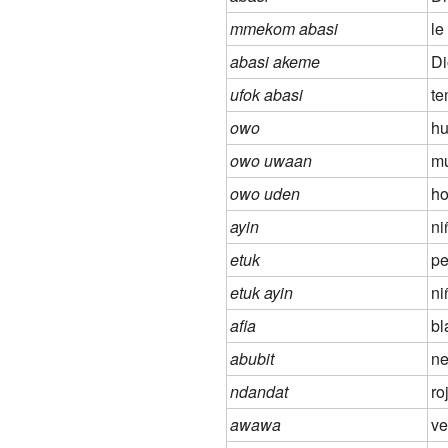
mmekom abasi
le
abasi akeme
Di
ufok abasi
te
owo
h
owo uwaan
mu
owo uden
h
ayin
ni
etuk
p
etuk ayin
ni
afia
bl
abubit
ne
ndandat
ro
awawa
ve