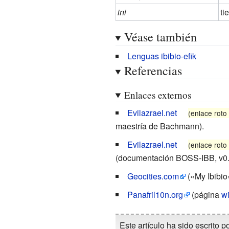
ini
ti
Véase también
Lenguas ibibio-efik
Referencias
Enlaces externos
Evilazrael.net
(enlace roto
maestría de Bachmann).
Evilazrael.net
(enlace roto
(documentación BOSS-IBB, v0.1
Geocities.com
(«My Ibibio»
Panafril10n.org
(página
wi
Este artículo ha sido escrito p