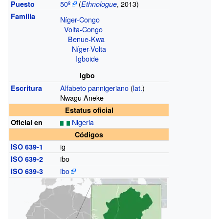
50º
(
,
2013)
Puesto
Ethnologue
Familia
Níger-Congo
Volta-Congo
Benue-Kwa
Níger-Volta
Igboide
Igbo
Alfabeto pannigeriano
(
lat.
)
Escritura
Nwagu Aneke
Estatus oficial
Nigeria
Oficial en
Códigos
ig
ISO 639-1
ibo
ISO 639-2
ibo
ISO 639-3