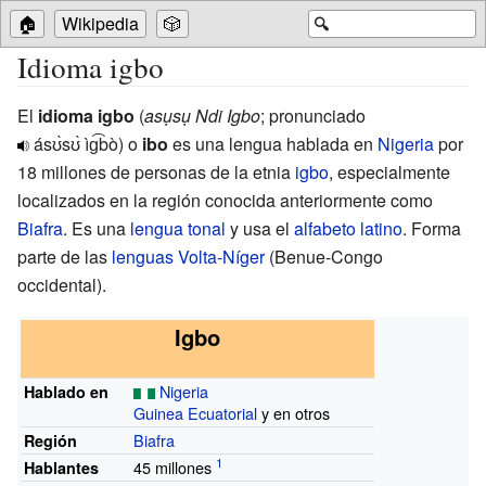
🏠
Wikipedia
🎲
🔍
Idioma igbo
El
idioma igbo
(
asụsụ Ndi Igbo
; pronunciado
ásʊ̀sʊ̀ ìɡ͡bò
) o
ibo
es una lengua hablada en
Nigeria
por
18 millones de personas de la etnia
igbo
, especialmente
localizados en la región conocida anteriormente como
Biafra
. Es una
lengua tonal
y usa el
alfabeto latino
. Forma
parte de las
lenguas Volta-Níger
(Benue-Congo
occidental).
Igbo
Nigeria
Hablado en
Guinea Ecuatorial
y en otros
Biafra
Región
45 millones
Hablantes