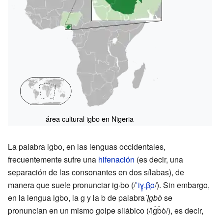
área cultural igbo en Nigeria
La palabra igbo, en las lenguas occidentales,
frecuentemente sufre una
hifenación
(es decir, una
separación de las consonantes en dos sílabas), de
manera que suele pronunciar ig·bo (/
ˈiɣ̞.β̞o
/). Sin embargo,
en la lengua igbo, la g y la b de palabra
Ị̀gbò
se
pronuncian en un mismo golpe silábico (/ìɡ͡bò/), es decir,