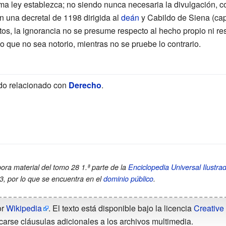
ma ley establezca; no siendo nunca necesaria la divulgación, c
n una decretal de 1198 dirigida al
deán
y Cabildo de Siena (cap I,
tos, la ignorancia no se presume respecto al hecho propio ni r
no que no sea notorio, mientras no se pruebe lo contrario.
do relacionado con
Derecho
.
pora material del tomo 28 1.ª parte de la
Enciclopedia Universal Ilust
43, por lo que se encuentra en el
dominio público
.
or
Wikipedia
. El texto está disponible bajo la licencia
Creative
carse cláusulas adicionales a los archivos multimedia.