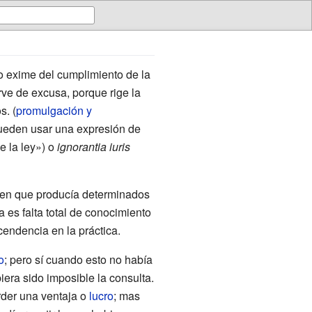
 exime del cumplimiento de la
rve de excusa, porque rige la
s. (
promulgación y
eden usar una expresión de
e la ley») o
ignorantia iuris
 en que producía determinados
 es falta total de conocimiento
cendencia en la práctica.
o
; pero sí cuando esto no había
era sido imposible la consulta.
rder una ventaja o
lucro
; mas