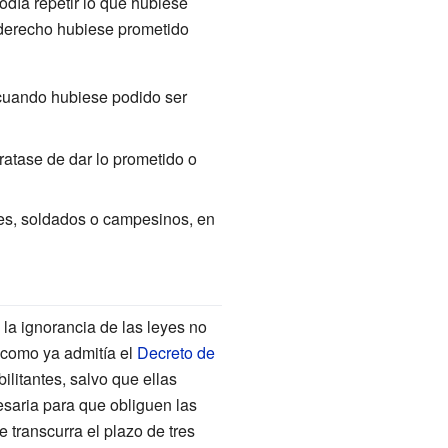
podía repetir lo que hubiese
l derecho hubiese prometido
 cuando hubiese podido ser
ratase de dar lo prometido o
res, soldados o campesinos, en
 la ignorancia de las leyes no
(como ya admitía el
Decreto de
bilitantes, salvo que ellas
saria para que obliguen las
 transcurra el plazo de tres