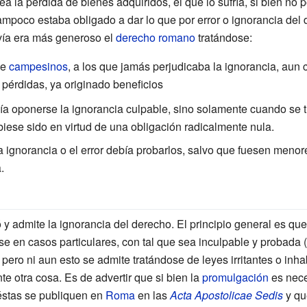
ea la pérdida de bienes adquiridos, el que lo sufría, si bien no 
tampoco estaba obligado a dar lo que por error o ignorancia de
vía era más generoso el
derecho romano
tratándose:
de
campesinos
, a los que jamás perjudicaba la ignorancia, aun
 pérdidas, ya originado beneficios
ía oponerse la ignorancia culpable, sino solamente cuando se t
iese sido en virtud de una obligación radicalmente nula.
a ignorancia o el error debía probarlos, salvo que fuesen meno
.
 y admite la ignorancia del derecho. El principio general es que
e en casos particulares, con tal que sea inculpable y probada 
.2) pero ni aun esto se admite tratándose de leyes irritantes o inha
otra cosa. Es de advertir que si bien la
promulgación
es nece
 éstas se publiquen en
Roma
en las
Acta Apostolicae Sedis
y que