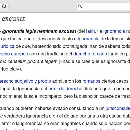
🎲
🔍
 excusat
o
ignorantia legis neminem excusat
(del
latín
, ‘la
ignorancia
no
que indica que el desconocimiento o
ignorancia
de la ley no si
jurídica
de que, habiendo sido promulgada, han de saberla todo
echo europeo
con una tradición del
derecho romano
también pu
mo censetur ignorare legem
(«nadie se cree que es ignorante d
rjudicial»).
erecho subjetivo y propio
admitieron los
romanos
ciertos casos
inguir la ignorancia del
error de derecho
diciendo que la primera
ocimiento falso e incompleto; pero la distinción carece de tras
 cuando pudieran haberse evitado consultando a un
jurisconsult
e verdadera ignorancia o en el de que por una u otra causa hubi
l error o la ignorancia no eran alegables cuando solo hacían pe