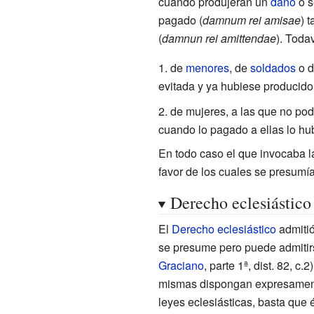
cuando produjeran un
daño
o s
pagado (
damnum rei amisae
) 
(
damnun rei amittendae
). Toda
de
menores
, de
soldados
o 
evitada y ya hubiese producido
de mujeres, a las que no pod
cuando lo pagado a ellas lo hub
En todo caso el que invocaba l
favor de los cuales se presumía
Derecho eclesiástico
El
Derecho eclesiástico
admitió
se presume pero puede admitirs
Graciano
, parte 1ª, dist. 82, c
mismas dispongan expresamente 
leyes eclesiásticas, basta que