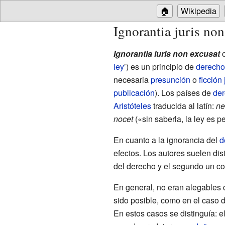
🏠
Wikipedia
Ignorantia juris non
Ignorantia iuris non excusat
ley
’) es un principio de
derecho
necesaria
presunción
o
ficción 
publicación
). Los países de
der
Aristóteles
traducida al latín:
ne
nocet
(«sin saberla, la ley es pe
En cuanto a la ignorancia del
d
efectos. Los autores suelen dist
del derecho y el segundo un con
En general, no eran alegables
sido posible, como en el caso d
En estos casos se distinguía: e