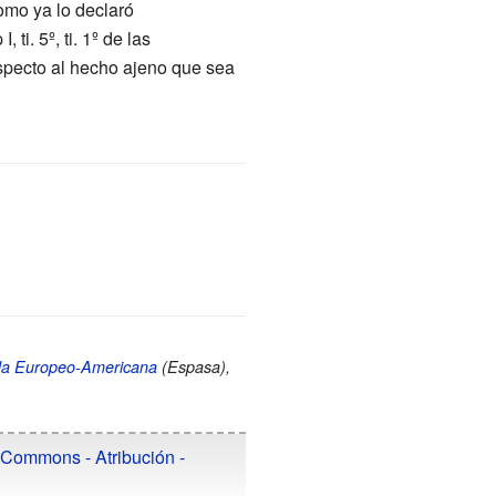
omo ya lo declaró
 ti. 5º, ti. 1º de las
especto al hecho ajeno que sea
rada Europeo-Americana
(
Espasa
),
 Commons - Atribución -