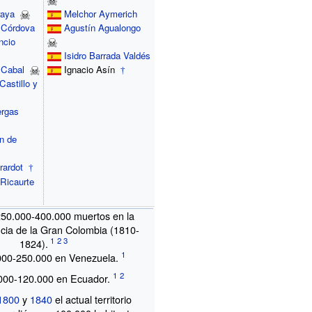
raya
Melchor Aymerich
 Córdova
Agustín Agualongo
ncio
Isidro Barrada Valdés
 Cabal
Ignacio Asín
†
Castillo y
rgas
n de
rardot
†
 Ricaurte
250.000-400.000 muertos en la
cia de la Gran Colombia (1810-
1824).
000-250.000 en Venezuela.
000-120.000 en Ecuador.
1800
y
1840
el actual territorio