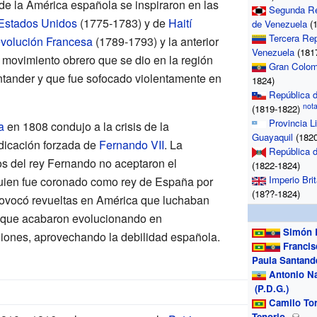
e la América española se inspiraron en las
Segunda Re
Estados Unidos
(1775-1783) y de
Haití
de Venezuela
(1
Tercera Rep
volución Francesa
(1789-1793) y la anterior
Venezuela
(181
, movimiento obrero que se dio en la región
Gran Colom
ntander y que fue sofocado violentamente en
1824)
República d
(1819-1822)
Provincia L
a
en 1808 condujo a la crisis de la
Guayaquil
(1820
dicación forzada de
Fernando VII
. La
República d
os del rey Fernando no aceptaron el
(1822-1824)
Imperio Bri
quien fue coronado como rey de España por
(18??-1824)
provocó revueltas en América que luchaban
, que acabaron evolucionando en
Simón 
iones, aprovechando la debilidad española.
Francis
Paula Santand
Antonio N
(P.D.G.)
Camilo Tor
Tenorio