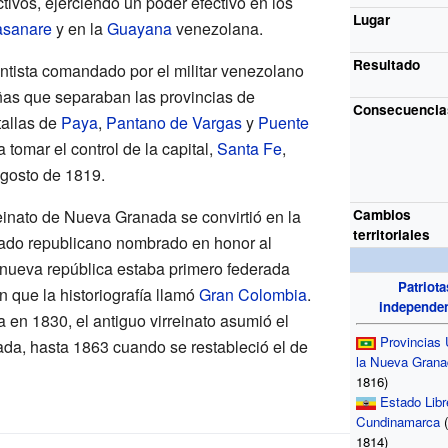
ivos, ejerciendo un poder efectivo en los
Lugar
sanare
y en la
Guayana
venezolana.
Resultado
ntista comandado por el militar venezolano
as que separaban las provincias de
Consecuencia
atallas de
Paya
,
Pantano de Vargas
y
Puente
a tomar el control de la capital,
Santa Fe
,
agosto de 1819.
rreinato de Nueva Granada se convirtió en la
Cambios
territoriales
tado republicano nombrado en honor al
 nueva república estaba primero federada
Patriota
 que la historiografía llamó
Gran Colombia
.
independen
a en 1830, el antiguo virreinato asumió el
Provincias
a, hasta 1863 cuando se restableció el de
la Nueva Grana
1816)
Estado Libr
Cundinamarca
(
1814)