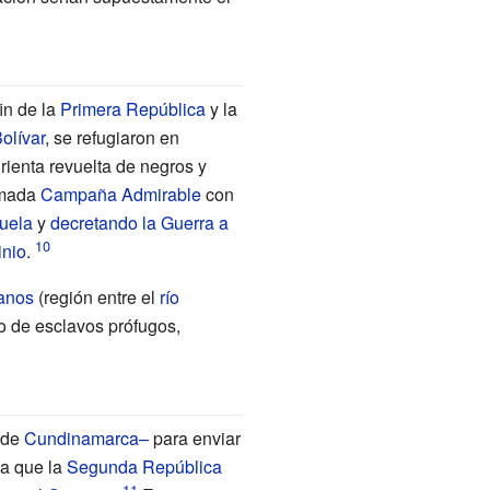
fin de la
Primera República
y la
olívar
, se refugiaron en
rienta revuelta de negros y
lamada
Campaña Admirable
con
uela
y
decretando la Guerra a
inio
.
anos
(región entre el
río
to de esclavos prófugos,
 de
Cundinamarca–
para enviar
ya que la
Segunda República