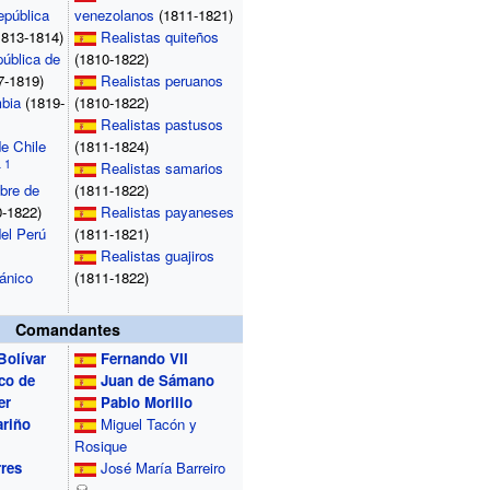
pública
venezolanos
(1811-1821)
813-1814)
Realistas quiteños
ública de
(1810-1822)
7-1819)
Realistas peruanos
bia
(1819-
(1810-1822)
Realistas pastusos
e Chile
(1811-1824)
Realistas samarios
ibre de
(1811-1822)
-1822)
Realistas payaneses
el Perú
(1811-1821)
Realistas guajiros
tánico
(1811-1822)
Comandantes
Bolívar
Fernando VII
co de
Juan de Sámano
er
Pablo Morillo
ariño
Miguel Tacón y
Rosique
res
José María Barreiro