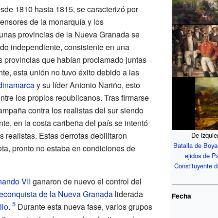
esde 1810 hasta 1815, se caracterizó por
efensores de la monarquía y los
gunas provincias de la Nueva Granada se
o independiente, consistente en una
s provincias que habían proclamado juntas
e, esta unión no tuvo éxito debido a las
dinamarca
y su líder Antonio Nariño, esto
ntre los propios republicanos. Tras firmarse
mpaña contra los realistas del sur siendo
te, en la costa caribeña del país se intentó
 realistas. Estas derrotas debilitaron
De izquie
Batalla de Boy
ta, pronto no estaba en condiciones de
ejidos de P
Constituyente 
nando VII
ganaron de nuevo el control del
econquista de la Nueva Granada
liderada
Fecha
llo
.
Durante esta nueva fase, varios grupos