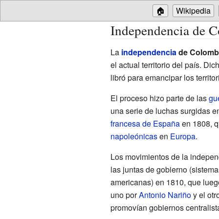
🏠
Wikipedia
Independencia de 
La
independencia
de Colomb
el actual territorio del país. D
libró para emancipar los territ
El proceso hizo parte de las
gu
una serie de luchas surgidas 
francesa de España
en 1808, qu
napoleónicas
en
Europa
.
Los movimientos de la indepe
las juntas de gobierno (sistem
americanas) en 1810, que lueg
uno por
Antonio Nariño
y el otr
promovían gobiernos centralista