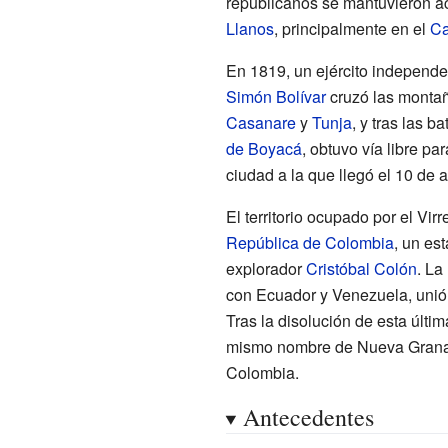
republicanos se mantuvieron act
Llanos
, principalmente en el
Ca
En 1819, un ejército independe
Simón Bolívar
cruzó las montañ
Casanare
y
Tunja
, y tras las b
de Boyacá
, obtuvo vía libre par
ciudad a la que llegó el 10 de 
El territorio ocupado por el Vi
República de Colombia
, un es
explorador
Cristóbal Colón
. La
con Ecuador y Venezuela, unión
Tras la disolución de esta últim
mismo nombre de Nueva Granad
Colombia.
Antecedentes