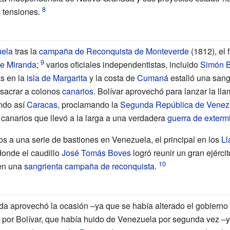
s tensiones.
ela
tras la
campaña de Reconquista de Monteverde
(1812), el 
de Miranda
;
varios oficiales independentistas, incluido
Simón B
s en la
isla de Margarita
y la costa de
Cumaná
estalló una sang
sacrar a colonos
canarios
. Bolívar aprovechó para lanzar la l
ndo así
Caracas
, proclamando la
Segunda República de Venez
 canarios que llevó a la larga a una verdadera
guerra de exterm
os a una serie de bastiones en Venezuela, el principal en los
Ll
donde el caudillo
José Tomás Boves
logró reunir un gran ejérci
 en una
sangrienta campaña de reconquista
.
da aprovechó la ocasión –ya que se había alterado el gobierno
do por Bolívar, que había huido de Venezuela por segunda vez –