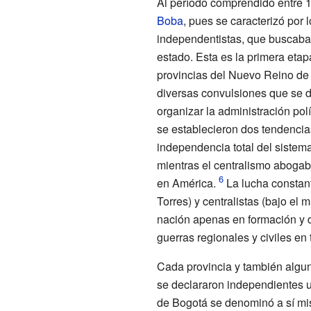
Al período comprendido entre 
Boba
, pues se caracterizó por 
independentistas, que buscaban
estado. Esta es la primera eta
provincias del Nuevo Reino de
diversas convulsiones que se d
organizar la administración polí
se establecieron dos tendencias
independencia total del sistema
mientras el centralismo abogab
en América.
La lucha constant
Torres) y centralistas (bajo el
nación apenas en formación y de
guerras regionales y civiles en t
Cada provincia y también algun
se declararon independientes u
de Bogotá se denominó a sí mi