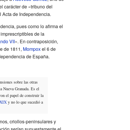
l carácter de «tribuno del
el Acta de Independencia.
dencia, pues como lo afirma el
imprescriptibles de la
ndo VII
». En contraposición,
re de 1811,
Mompox
el 6 de
ndependencia de España.
nsiones sobre las otras
e la Nueva Granada. Es el
ron el papel de construir la
 XIX
y no lo que sucedió a
inos, criollos-peninsulares y
ación serían supuestamente el