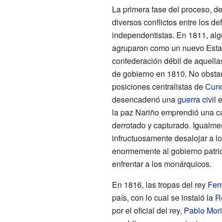
La primera fase del proceso, d
diversos conflictos entre los d
independentistas. En 1811, al
agruparon como un nuevo Estad
confederación débil de aquella
de gobierno en 1810. No obstant
posiciones centralistas de
Cun
desencadenó una
guerra civil
e
la paz Nariño emprendió una ca
derrotado y capturado. Igualmen
infructuosamente desalojar a los
enormemente al gobierno patrio
enfrentar a los monárquicos.
En 1816, las tropas del rey
Fer
país, con lo cual se instaló la
R
por el oficial del rey,
Pablo Mori