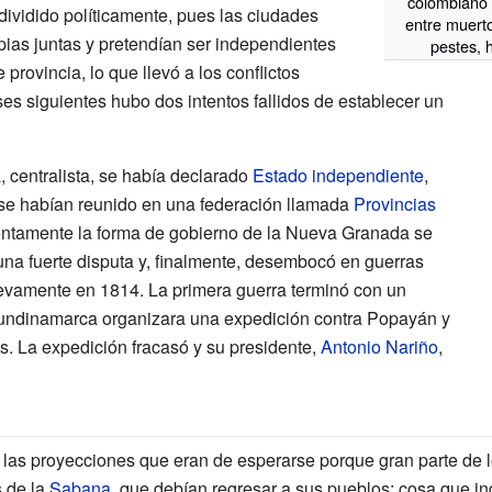
colombiano 
 dividido políticamente, pues las ciudades
entre muert
ias juntas y pretendían ser independientes
pestes, 
 provincia, lo que llevó a los conflictos
eses siguientes hubo dos intentos fallidos de establecer un
á
, centralista, se había declarado
Estado independiente
,
 se habían reunido en una federación llamada
Provincias
ontamente la forma de gobierno de la Nueva Granada se
una fuerte disputa y, finalmente, desembocó en guerras
uevamente en 1814. La primera guerra terminó con un
undinamarca organizara una expedición contra Popayán y
s. La expedición fracasó y su presidente,
Antonio Nariño
,
 las proyecciones que eran de esperarse porque gran parte de l
s de la
Sabana
, que debían regresar a sus pueblos; cosa que i