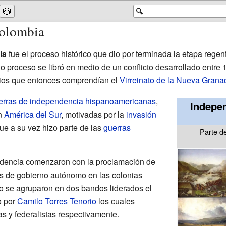
🎲
🔍
Colombia
ia
fue el proceso histórico que dio por terminada la etapa regen
icho proceso se libró en medio de un conflicto desarrollado entre
orios que entonces comprendían el
Virreinato de la Nueva Grana
erras de independencia hispanoamericanas
,
Indepe
en
América del Sur
, motivadas por la
invasión
e a su vez hizo parte de las
guerras
Parte 
ndencia comenzaron con la proclamación de
as de gobierno autónomo en las colonias
o se agruparon en dos bandos liderados el
o por
Camilo Torres Tenorio
los cuales
s y federalistas respectivamente.