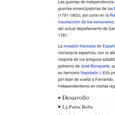
Las guerras de independencia d
guerras emancipatorias de los
(1791-1803), así como en la
Re
insurrección de los comuneros
del actual departamento de Sa
1781.
La
invasión francesa
de
Españ
monarquía española, con la ab
mayoría de los antiguos súbdit
gobierno de
José Bonaparte
, 
su hermano
Napoleón I
. Ello 
por traer de vuelta a Fernando
independentismo en ciertas reg
Desarrollo
La Patria Boba