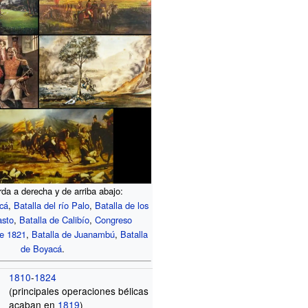
rda a derecha y de arriba abajo:
acá
,
Batalla del río Palo
,
Batalla de los
asto
,
Batalla de Calibío
,
Congreso
de 1821
,
Batalla de Juanambú
,
Batalla
de Boyacá
.
1810
-
1824
(principales operaciones bélicas
acaban en
1819
)