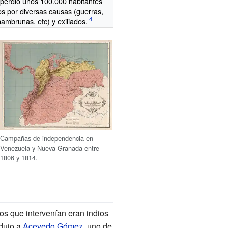
perdió unos 100.000 habitantes
os por diversas causas (guerras,
hambrunas, etc) y exiliados.
Campañas de independencia en
Venezuela y Nueva Granada entre
1806 y 1814.
os que intervenían eran indios
ndujo a
Acevedo Gómez
, uno de