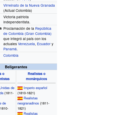
Virreinato de la Nueva Granada
(Actual Colombia)
Victoria patriota
independentista.
s
Proclamación de la
República
de Colombia (Gran Colombia)
que integró al país con los
actuales
Venezuela
,
Ecuador
y
Panamá
.
Colombia
Beligerantes
s o
Realistas o
tistas
monárquicos
 Unidas de
Imperio español
da
(1811-
(1810-1821)
Realistas
e de
neogranadinos
(1811-
1810-
1821)
Realistas