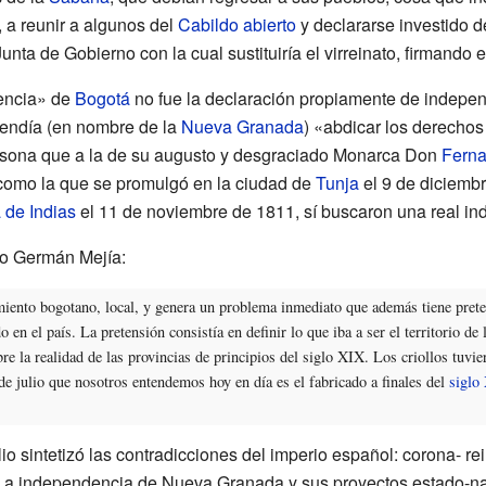
a, a reunir a algunos del
Cabildo abierto
y declararse investido de
nta de Gobierno con la cual sustituiría el virreinato, firmando 
encia» de
Bogotá
no fue la declaración propiamente de indepen
endía (en nombre de la
Nueva Granada
) «abdicar los derechos 
ersona que a la de su augusto y desgraciado Monarca Don
Ferna
 como la que se promulgó en la ciudad de
Tunja
el 9 de diciemb
 de Indias
el 11 de noviembre de 1811, sí buscaron una real i
no Germán Mejía:
miento bogotano, local, y genera un problema inmediato que además tiene prete
 en el país. La pretensión consistía en definir lo que iba a ser el territorio d
re la realidad de las provincias de principios del siglo XIX. Los criollos tuvie
e julio que nosotros entendemos hoy en día es el fabricado a finales del
siglo
lio sintetizó las contradicciones del imperio español: corona- re
. La independencia de Nueva Granada y sus proyectos estado-n