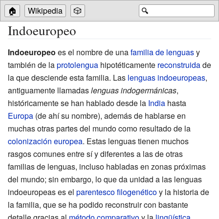
🏠
Wikipedia
🎲
🔍
Indoeuropeo
Indoeuropeo
es el nombre de una
familia de lenguas
y
también de la
protolengua
hipotéticamente
reconstruida
de
la que desciende esta familia. Las
lenguas indoeuropeas
,
antiguamente llamadas
lenguas indogermánicas
,
históricamente se han hablado desde la
India
hasta
Europa
(de ahí su nombre), además de hablarse en
muchas otras partes del mundo como resultado de la
colonización europea
. Estas lenguas tienen muchos
rasgos comunes entre sí y diferentes a las de otras
familias de lenguas, incluso habladas en zonas próximas
del mundo; sin embargo, lo que da unidad a las lenguas
indoeuropeas es el
parentesco filogenético
y la historia de
la familia, que se ha podido reconstruir con bastante
detalle gracias al
método comparativo
y la
lingüística