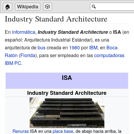
🏠
Wikipedia
🎲
🔍
Industry Standard Architecture
En
informática
,
Industry Standard Architecture
o
ISA
(en
español: Arquitectura Industrial Estándar), es una
arquitectura de
bus
creada en
1980
por
IBM
, en
Boca
Ratón
(
Florida
), para ser empleado en las
computadoras
IBM PC
.
ISA
Industry Standard Architecture
Ranuras
ISA en una
placa base
, de abajo hacia arriba, la