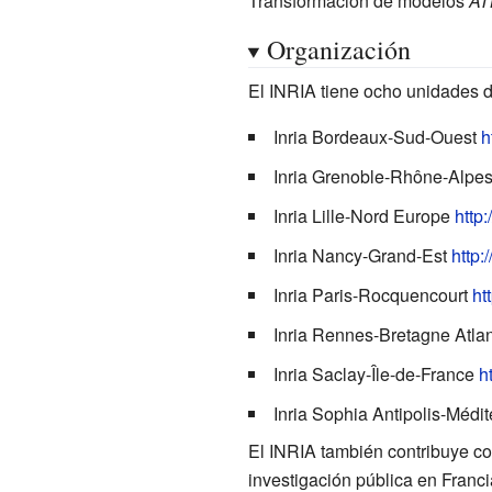
Transformación de modelos
AT
Organización
El INRIA tiene ocho unidades d
Inria Bordeaux-Sud-Ouest
h
Inria Grenoble-Rhône-Alpe
Inria Lille-Nord Europe
http:
Inria Nancy-Grand-Est
http:
Inria Paris-Rocquencourt
ht
Inria Rennes-Bretagne Atla
Inria Saclay-Île-de-France
h
Inria Sophia Antipolis-Médi
El INRIA también contribuye co
investigación pública en Franci