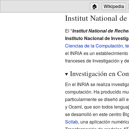
🏠
Wikipedia
Institut National d
El "
Institut National de Rech
Instituto Nacional de Investi
Ciencias de la Computación
,
t
el INRIA es un establecimiento 
franceses de Investigación y d
Investigación en Co
En el INRIA se realiza investig
computación. Ha producido muc
particularmente se diseñó allí 
y
Ocaml
, que son todos lengua
se desarrolló en este centro
Bi
Scilab
, una aplicación numéric