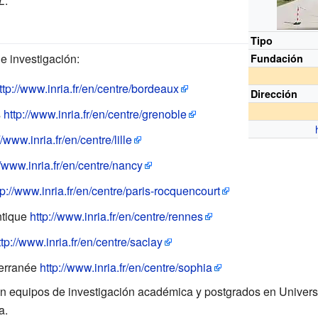
L
.
Tipo
e investigación:
Fundación
ttp://www.inria.fr/en/centre/bordeaux
Dirección
s
http://www.inria.fr/en/centre/grenoble
//www.inria.fr/en/centre/lille
//www.inria.fr/en/centre/nancy
tp://www.inria.fr/en/centre/paris-rocquencourt
ntique
http://www.inria.fr/en/centre/rennes
ttp://www.inria.fr/en/centre/saclay
terranée
http://www.inria.fr/en/centre/sophia
n equipos de investigación académica y postgrados en Universi
a.