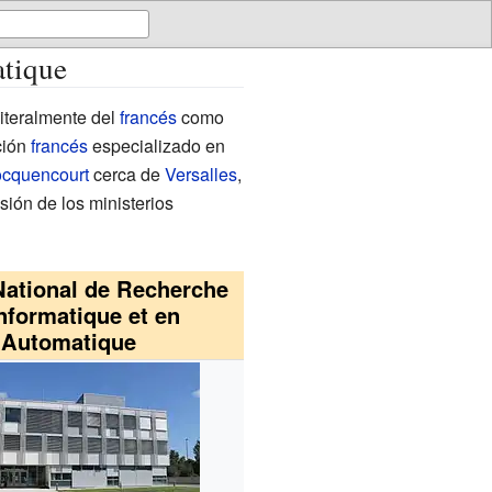
atique
literalmente del
francés
como
ción
francés
especializado en
cquencourt
cerca de
Versalles
,
sión de los ministerios
 National de Recherche
nformatique et en
Automatique