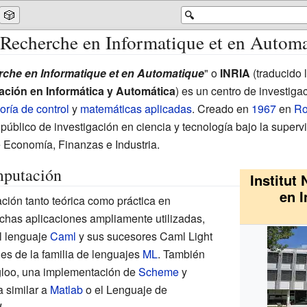
🎲
🔍
e Recherche en Informatique et en Autom
erche en Informatique et en Automatique
" o
INRIA
(traducido 
gación en Informática y Automática
) es un centro de investiga
eoría de control
y
matemáticas aplicadas
. Creado en
1967
en
Ro
público de investigación en ciencia y tecnología bajo la supervi
e Economía, Finanzas e Industria.
mputación
Institut
en I
ación tanto teórica como práctica en
has aplicaciones ampliamente utilizadas,
el lenguaje
Caml
y sus sucesores
Caml Light
jes de la familia de lenguajes
ML
. También
gloo
, una implementación de
Scheme
y
a similar a
Matlab
o el Lenguaje de