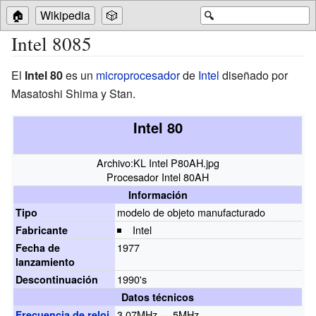
🏠
Wikipedia
🎲
🔍
Intel 8085
El
Intel 80
es un
microprocesador
de
Intel
diseñado por
Masatoshi Shima y Stan.
Intel 80
Archivo:KL Intel P80AH.jpg
Procesador Intel 80AH
Información
modelo de objeto manufacturado
Tipo
Intel
Fabricante
1977
Fecha de
lanzamiento
1990's
Descontinuación
Datos técnicos
3,07MHz — 5MHz
Frecuencia de reloj