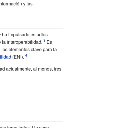
nformación y las
 y ha impulsado estudios
la interoperabilidad.
Es
los elementos clave para la
ilidad
(ENI).
dad actualmente, al menos, tres
mas ferroviarios. Un caso