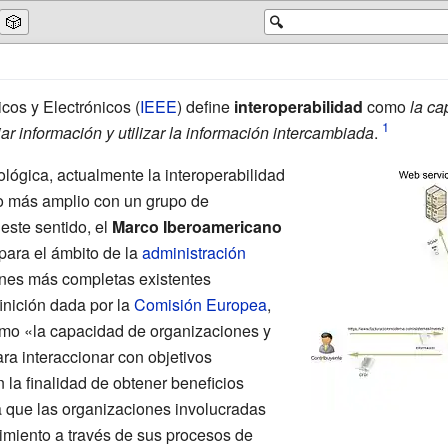
🎲
🔍
icos y Electrónicos (
IEEE
) define
interoperabilidad
como
la ca
r información y utilizar la información intercambiada
.
ológica, actualmente la interoperabilidad
o más amplio con un grupo de
este sentido, el
Marco Iberoamericano
para el ámbito de la
administración
ones más completas existentes
inición dada por la
Comisión Europea
,
omo «la capacidad de organizaciones y
ra interaccionar con objetivos
a finalidad de obtener beneficios
a que las organizaciones involucradas
imiento a través de sus procesos de