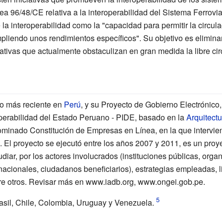
a 96/48/CE relativa a la interoperabilidad del Sistema Ferrovi
e la interoperabilidad como la "capacidad para permitir la circul
pliendo unos rendimientos específicos". Su objetivo es eliminar
ativas que actualmente obstaculizan en gran medida la libre cir
aso más reciente en
Perú
, y su Proyecto de Gobierno Electrónico,
perabilidad del Estado Peruano - PIDE, basado en la
Arquitect
nominado Constitución de Empresas en Línea, en la que intervie
 El proyecto se ejecutó entre los años 2007 y 2011, es un pro
udiar, por los actores involucrados (instituciones públicas, org
acionales, ciudadanos beneficiarios), estrategias empleadas, li
ntre otros. Revisar más en www.iadb.org, www.ongei.gob.pe.
rasil, Chile, Colombia, Uruguay y Venezuela.