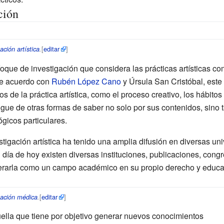
ción
[
editar
]
ación artística
.
oque de investigación que considera las prácticas artísticas co
De acuerdo con
Rubén López Cano
y
Úrsula San Cristóbal
, este
os de la práctica artística, como el proceso creativo, los hábitos 
ngue de otras formas de saber no solo por sus contenidos, sino
ógicos particulares.
stigación artística ha tenido una amplia difusión en diversas un
l día de hoy existen diversas instituciones, publicaciones, cong
erarla como un campo académico en su propio derecho y educa
[
editar
]
gación médica
.
ella que tiene por objetivo generar nuevos conocimientos