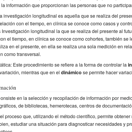
 la información que proporcionan las personas que no participar
La investigación longitudinal es aquella que se realiza del prese
relación con el tiempo, en clínica se conoce como casos y contr
nvestigación longitudinal la que se realiza del presente al futu
con el tiempo, en clínica se conoce como cohortes, también se 
liza en el presente, en ella se realiza una sola medición en rel
n como transversal.
tática
: Este procedimiento se refiere a la forma de controlar la
i
ariación, mientras que en el
dinámico
se permite hacer variac
rmación
Consiste en la selección y recopilación de información por medio 
gráficos, de bibliotecas, hemerotecas, centros de documentació
 el proceso que, utilizando el método científico, permite obtene
bien, estudiar una situación para diagnosticar necesidades y pr
cticos.