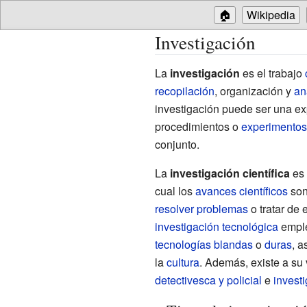
🏠
Wikipedia
Investigación
La
investigación
es el trabajo
recopilación
, organización y
an
investigación puede ser una ex
procedimientos o
experimentos
conjunto.
La
investigación científica
es 
cual los
avances científicos
son
resolver problemas
o tratar de
investigación tecnológica
emple
tecnologías blandas
o
duras
, a
la
cultura
. Además, existe a su
detectivesca y policial
e
invest