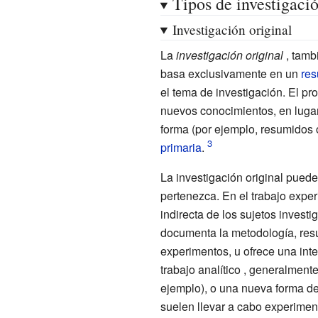
Tipos de investigaci
Investigación original
La
investigación original
, tamb
basa exclusivamente en un
re
el tema de investigación.
El pro
nuevos
conocimientos, en luga
forma (por ejemplo, resumidos o
primaria
.
La investigación original puede
pertenezca.
En el trabajo exper
indirecta de los sujetos investi
documenta la
metodología, res
experimentos, u ofrece una int
trabajo
analítico
, generalmente
ejemplo), o una nueva forma de
suelen llevar a cabo experime