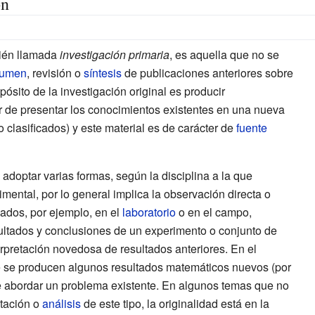
ón
ién llamada
investigación primaria
, es aquella que no se
sumen
, revisión o
síntesis
de publicaciones anteriores sobre
pósito de la investigación original es producir
r de presentar los conocimientos existentes en una nueva
 clasificados) y este material es de carácter
de
fuente
 adoptar varias formas, según la disciplina a la que
imental, por lo general implica la observación directa o
gados, por ejemplo, en el
laboratorio
o en el campo,
ultados y conclusiones de un experimento o conjunto de
erpretación novedosa de resultados anteriores.
En el
 se producen algunos resultados matemáticos nuevos (por
 abordar un problema existente.
En algunos temas que no
ntación o
análisis
de este tipo, la originalidad está en la