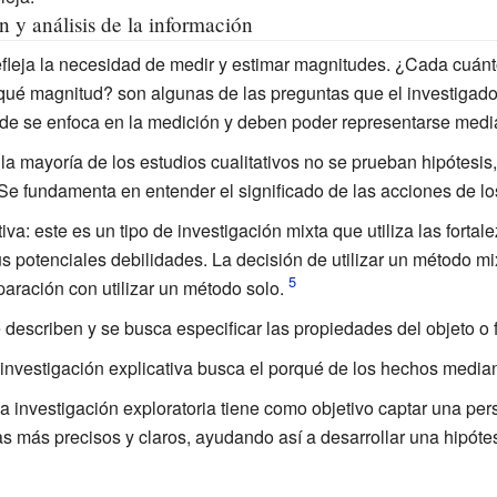
 y análisis de la información
refleja la necesidad de medir y estimar magnitudes. ¿Cada cuán
é magnitud? son algunas de las preguntas que el investigador
nde se enfoca en la medición y deben poder representarse med
 la mayoría de los estudios cualitativos no se prueban hipótesi
 Se fundamenta en entender el significado de las acciones de l
tiva
: este es un tipo de investigación mixta que utiliza las fortal
us potenciales debilidades. La decisión de utilizar un método m
aración con utilizar un método solo.
e describen y se busca especificar las propiedades del objeto 
a investigación explicativa busca el porqué de los hechos median
La investigación exploratoria tiene como objetivo captar una pe
s más precisos y claros, ayudando así a desarrollar una hipótes