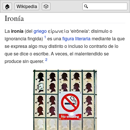
🏠
Wikipedia
🎲
🔍
Ironía
La
ironía
(del
griego
εἰρωνεία 'eirōneía': disimulo o
ignorancia fingida)
es una
figura literaria
mediante la que
se expresa algo muy distinto o incluso lo contrario de lo
que se dice o escribe. A veces, el malentendido se
produce sin querer.