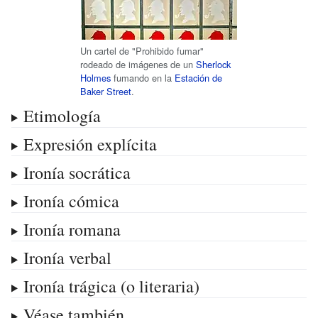
Un cartel de "Prohibido fumar"
rodeado de imágenes de un
Sherlock
Holmes
fumando en la
Estación de
Baker Street
.
Etimología
Expresión explícita
Ironía socrática
Ironía cómica
Ironía romana
Ironía verbal
Ironía trágica (o literaria)
Véase también