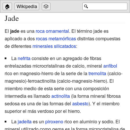
🏠
Wikipedia
🎲
🔍
Jade
El
jade
es una
roca
ornamental
. El término jade es
aplicado a dos
rocas metamórficas
distintas compuestas
de diferentes
minerales
silicatados
:
La
nefrita
consiste en un agregado de fibras
entrelazadas microcristalinas de calcio, mineral
anfíbol
rico en magnesio-hierro de la serie de la
tremolita
(calcio-
magnesio)-ferroactinolita (calcio-magnesio-hierro). El
miembro medio de esta serie con una composición
intermedia es llamado
actinolita
(la forma mineral fibrosa
sedosa es una de las formas del
asbesto
). Y el miembro
superior el más verdoso por el hierro.
La
jadeíta
es un
piroxeno
rico en aluminio y sodio. El
mineral utilizado como gema es la forma microcristalina de