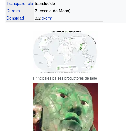
Transparencia
translúcido
Dureza
7 (escala de Mohs)
Densidad
3.2
g
/
cm³
Principales países productores de jade