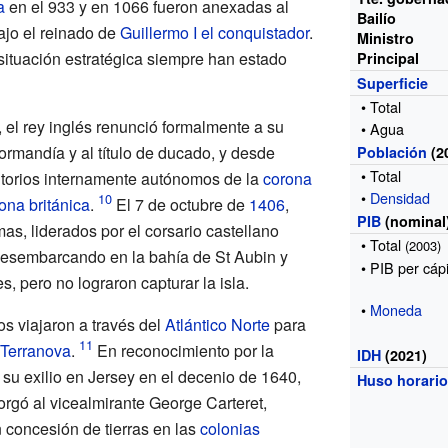
a
en el 933 y en 1066 fueron anexadas al
Bailío
bajo el reinado de
Guillermo
I el conquistador
.
Ministro
ituación estratégica siempre han estado
Principal
Superficie
• Total
, el rey inglés renunció formalmente a su
• Agua
ormandía y al título de ducado, y desde
Población
(2
• Total
ritorios internamente autónomos de la
corona
•
Densidad
ona británica
.
El 7 de octubre de
1406
,
PIB
(nominal
s, liderados por el corsario castellano
• Total
(2003)
 desembarcando en la bahía de St Aubin y
• PIB per cáp
, pero no lograron capturar la isla.
•
Moneda
ños viajaron a través del
Atlántico Norte
para
Terranova
.
En reconocimiento por la
IDH
(2021)
su exilio en Jersey en el decenio de 1640,
Huso horari
orgó al vicealmirante George Carteret,
 concesión de tierras en las
colonias