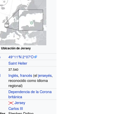
Ubicación de Jersey
49°11′N
2°07′O
s
Saint Helier
37.540
Inglés
,
francés
(el
jerseyés
,
l
reconocido como idioma
regional)
Dependencia de la Corona
británica
Jersey
Carlos III
Stephen Dalton
dor