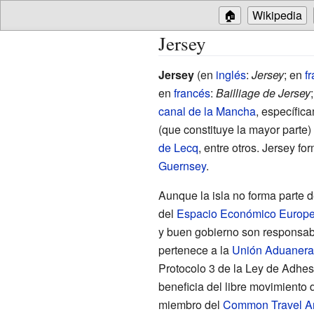
🏠
Wikipedia
Jersey
Jersey
(
en
inglés
:
Jersey
;
en
f
en
francés
:
Bailliage de Jersey
canal de la Mancha
, específic
(que constituye la mayor parte
de Lecq
, entre otros. Jersey fo
Guernsey
.
Aunque la isla no forma parte 
del
Espacio Económico Europ
y buen gobierno son responsab
pertenece a la
Unión Aduanera
Protocolo 3 de la Ley de Adhes
beneficia del libre movimiento 
miembro del
Common Travel A