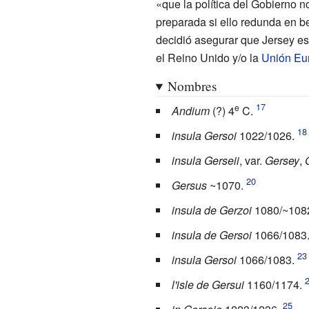
«que la política del Gobierno 
preparada si ello redunda en be
decidió asegurar que Jersey est
el Reino Unido y/o la
Unión Eu
Nombres
e
Andium
(?) 4
C.
insula Gersoi
1022/1026.
insula Gerseii
, var.
Gersey
,
Gersus
~1070.
insula de Gerzoi
1080/~108
insula de Gersoi
1066/1083
insula Gersoi
1066/1083.
l'isle de Gersui
1160/1174.