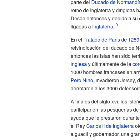
parte del
Ducado de Normandí
reino de Inglaterra y dirigidas 
Desde entonces y debido a su s
ligadas a
Inglaterra
.
En el
Tratado de París de 1259
reivindicación del ducado de N
entonces las islas han sido ter
inglesa
y últimamente de la
cor
1000 hombres franceses en arma
Pero Niño
, invadieron Jersey,
derrotaron a los 3000 defensores
A finales del
siglo
xvi
, los isle
participar en las pesquerías de
ayuda que le prestaron durante 
el Rey
Carlos II de Inglaterra
ot
alguacil y gobernador, una gran