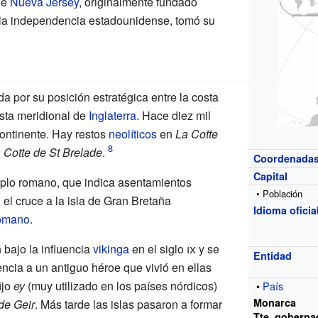
de
Nueva Jersey
, originalmente fundado
 la independencia estadounidense, tomó su
da por su posición estratégica entre la costa
sta meridional de
Inglaterra
. Hace diez mil
continente. Hay restos
neolíticos
en
La Cotte
 Cotte de St Brelade
.
Coordenada
Capital
mplo romano, que indica asentamientos
• Población
l cruce a la isla de Gran Bretaña
Idioma oficia
romano
.
 bajo la influencia
vikinga
en el
siglo
ix
y se
Entidad
ncia a un antiguo héroe que vivió en ellas
ijo
ey
(muy utilizado en los países nórdicos)
•
País
Monarca
 de Geir
. Más tarde las islas pasaron a formar
Tte. goberna