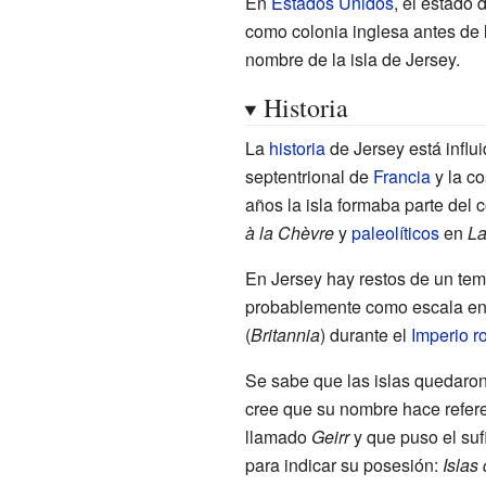
En
Estados Unidos
, el estado 
como colonia inglesa antes de
nombre de la isla de Jersey.
Historia
La
historia
de Jersey está influi
septentrional de
Francia
y la co
años la isla formaba parte del 
à la Chèvre
y
paleolíticos
en
La
En Jersey hay restos de un te
probablemente como escala en e
(
Britannia
) durante el
Imperio 
Se sabe que las islas quedaron
cree que su nombre hace refere
llamado
Geirr
y que puso el suf
para indicar su posesión:
Islas