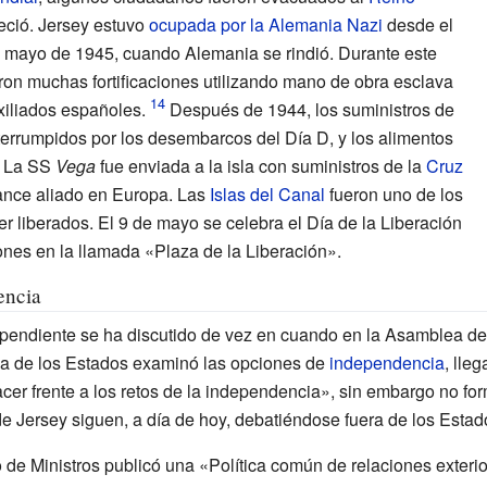
eció. Jersey estuvo
ocupada por la Alemania Nazi
desde el
de mayo de 1945, cuando Alemania se rindió. Durante este
on muchas fortificaciones utilizando mano de obra esclava
xiliados españoles.
Después de 1944, los suministros de
nterrumpidos por los desembarcos del Día
D, y los alimentos
s. La SS
Vega
fue enviada a la isla con suministros de la
Cruz
vance aliado en Europa. Las
Islas del Canal
fueron uno de los
r liberados. El 9 de mayo se celebra el Día de la Liberación
ones en la llamada «Plaza de la Liberación».
encia
ependiente se ha discutido de vez en cuando en la Asamblea de
ea de los Estados examinó las opciones de
independencia
, lle
cer frente a los retos de la independencia», sin embargo no f
 Jersey siguen, a día de hoy, debatiéndose fuera de los Estad
o de Ministros publicó una «Política común de relaciones exteri