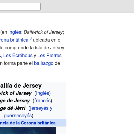
(
en
inglés
:
Bailiwick of Jersey
;
ona británica
ubicada en el
orio comprende la isla de Jersey
s
,
Les Écréhous
y
Les Pierres
én forma parte el
bailiazgo
de
ailía de Jersey
wick of Jersey
(
inglés
)
age de Jersey
(
francés
)
age dé Jèrri
(
jerseyés y
guerneseyés
)
cia de la Corona británica