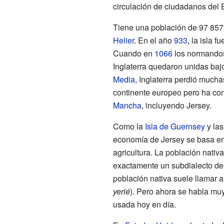
circulación de ciudadanos del
Tiene una población de 97
857
Helier
. En el año
933
, la isla 
Cuando en
1066
los normando
Inglaterra quedaron unidas ba
Media
, Inglaterra perdió much
continente europeo pero ha c
Mancha
, incluyendo Jersey.
Como la
Isla de Guernsey
y las
economía de Jersey se basa en l
agricultura. La población nati
exactamente un subdialecto del
población nativa suele llamar a
yerié
). Pero ahora se habla muy
usada hoy en día.