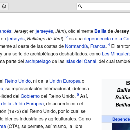
🎲
🔍
rancés
:
Jersey
; en
jerseyés
,
Jèrri
), oficialmente
Bailía
de Jersey
; en
jerseyés
,
Bailliage dé Jèrri
),
es una
dependencia de la Cor
amente al oeste de las costas de
Normandía
,
Francia
.
El territ
) y una serie de archipiélagos deshabitados, como
Les Minquier
rma parte del
archipiélago
de las
islas del Canal
, del cual tambi
del
Reino Unido
, ni de la
Unión Europea
o
B
eo
, su representación internacional, defensa
Baili
ilidad del
Gobierno
del Reino Unido.
Así,
Bailli
 de la Unión Europea
, de acuerdo con el
Bailli
ión (1972) del Reino Unido, por lo cual se
de bienes industriales y agriculturales. Como
Dependen
rea
(CTA), se permite, así mismo, la libre