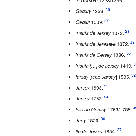
in Gersoio
1223/1236.
Gersuy
1339.
Gersui
1339.
insula de Jersey
1372.
insula de Jereseye
1372.
insula de Gersey
1386.
insula […] de Jersey
1419.
Iarsay
[read
Jarsay
] 1585.
Jarsey
1693.
Jerzey
1753.
Isle de Gersey
1753/1785.
Jerry
1829.
Île de Jersey
1854.