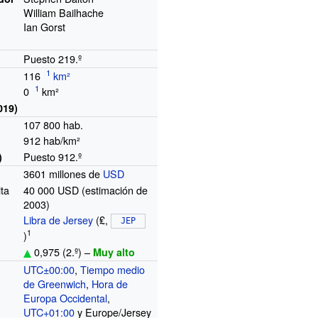
William Bailhache
Ian Gorst
Puesto 219.º
116
km²
0
km²
019)
107 800
hab.
912 hab/km²
Puesto 912.º
)
3601 millones de
USD
ita
40
000
USD
(estimación de
2003)
Libra de Jersey
(₤,
 JEP 
1
)
0,975
(2.º)
–
Muy alto
UTC±00:00
,
Tiempo medio
o
de Greenwich
,
Hora de
Europa Occidental
,
UTC+01:00
y Europe/Jersey