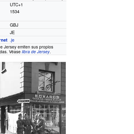
UTC+1
1534
GBJ
JE
.je
rnet
e Jersey emiten sus propios
edas. Véase
.
libra de Jersey