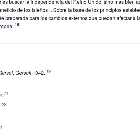
no es buscar la independencia del Reino Unido, sino más bien 
neficio de los isleños». Sobre la base de los principios estable
é preparada para los cambios externos que puedan afectar a la r
ropea
.
Gersei
,
Gersoii
1042.
2.
.