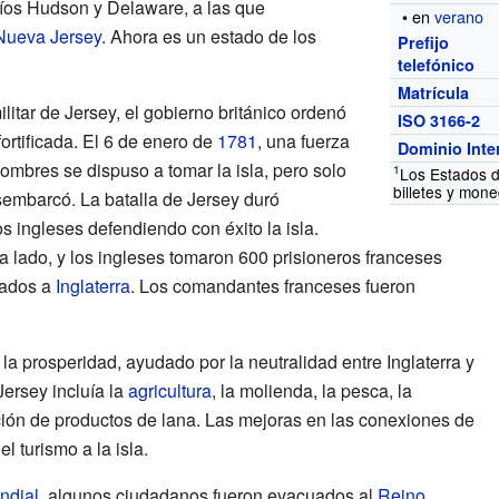
ríos Hudson y Delaware, a las que
• en
verano
Nueva Jersey
. Ahora es un estado de los
Prefijo
telefónico
Matrícula
litar de Jersey, el gobierno británico ordenó
ISO 3166-2
fortificada. El 6 de enero de
1781
, una fuerza
Dominio Inte
ombres se dispuso a tomar la isla, pero solo
1
Los Estados d
billetes y mon
esembarcó. La batalla de Jersey duró
s ingleses defendiendo con éxito la isla.
a lado, y los ingleses tomaron 600 prisioneros franceses
iados a
Inglaterra
. Los comandantes franceses fueron
la prosperidad, ayudado por la neutralidad entre Inglaterra y
Jersey incluía la
agricultura
, la molienda, la pesca, la
ión de productos de lana. Las mejoras en las conexiones de
el turismo a la isla.
ndial
, algunos ciudadanos fueron evacuados al
Reino