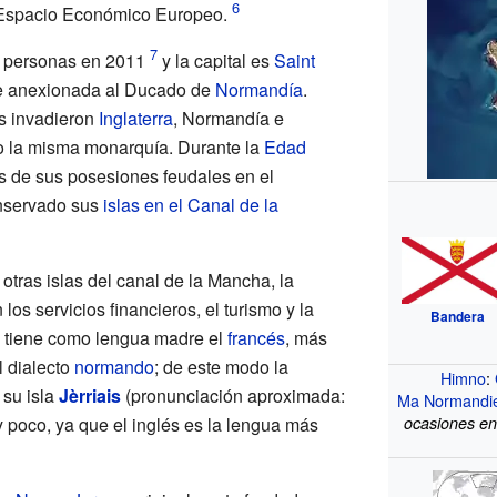
 Espacio Económico Europeo.
 personas en 2011
y la capital es
Saint
fue anexionada al Ducado de
Normandía
.
s invadieron
Inglaterra
, Normandía e
jo la misma monarquía. Durante la
Edad
as de sus posesiones feudales en el
onservado sus
islas en el Canal de la
 otras islas del canal de la Mancha, la
os servicios financieros, el turismo y la
Bandera
va tiene como lengua madre el
francés
, más
 dialecto
normando
; de este modo la
Himno
:
 su isla
Jèrriais
(pronunciación aproximada:
Ma Normandi
 poco, ya que el inglés es la lengua más
ocasiones en 