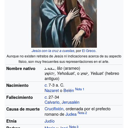
Jesús con la cruz a cuestas
, por
El Greco
.
Aunque no existen retratos de Jesús ni indicaciones acerca de su aspecto
físico, son muy frecuentes sus representaciones en el arte.
ܝܫܘܥ,
(arameo)
Išo
Nombre nativo
יְהוֹשֻׁעַ,
, o יֵשׁוּעַ,
(hebreo
Yehošuaʕ
Yešuaʕ
antiguo)
7-3 a. C.
c
.
Nacimiento
Nazaret
o
Belén
27-34
c
.
Fallecimiento
Calvario
,
Jerusalén
Crucifixión
, ordenada por el prefecto
Causa de muerte
romano de
Judea
Judío
Etnia
María
y
José
Padres