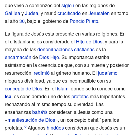
que vivió a comienzos del
siglo
i
en las regiones de
Galilea
y
Judea
, y murió
crucificado
en
Jerusalén
en torno
al año
30
, bajo el gobierno de
Poncio Pilato
.
La figura de Jesús está presente en varias religiones. En
el cristianismo es considerado el
Hijo de Dios
, y para la
mayoría de las
denominaciones cristianas
es la
encarnación
de
Dios Hijo
. Su importancia estriba
asimismo en la creencia de que, con su muerte y posterior
resurrección,
redimió
al género humano. El
judaísmo
niega su divinidad, ya que es incompatible con su
concepto de Dios
. En el
islam
, donde se lo conoce como
Isa
, es considerado uno de los
profetas
más importantes,
rechazando al mismo tiempo su divinidad. Las
enseñanzas
bahá'ís
consideran a Jesús como una
«
manifestación de Dios
», un concepto bahá'í para los
profetas.
Algunos
hindúes
consideran que Jesús es un