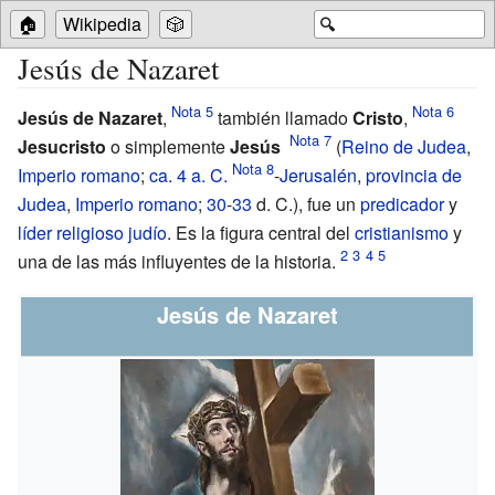
🏠
Wikipedia
🎲
🔍
Jesús de Nazaret
Jesús de Nazaret
,
también llamado
Cristo
,
Jesucristo
o simplemente
Jesús
(
Reino de Judea
,
Imperio romano
;
ca.
4 a. C.
-
Jerusalén
,
provincia de
Judea
,
Imperio romano
;
30
-
33
d.
C.), fue un
predicador
y
líder
religioso
judío
. Es la figura central del
cristianismo
y
una de las más influyentes de la historia.
Jesús de Nazaret