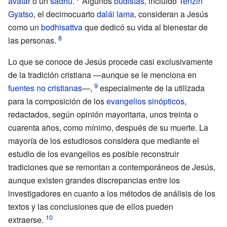
avatar
o un
sadhu
.
Algunos
budistas
, incluido
Tenzin
Gyatso
, el decimocuarto
dalái lama
, consideran a Jesús
como un
bodhisattva
que dedicó su vida al bienestar de
las personas.
Lo que se conoce de Jesús procede casi exclusivamente
de la tradición cristiana —aunque se le menciona en
fuentes no cristianas
—,
especialmente de la utilizada
para la composición de los
evangelios sinópticos
,
redactados, según opinión mayoritaria, unos treinta o
cuarenta años, como mínimo, después de su muerte. La
mayoría de los estudiosos considera que mediante el
estudio de los evangelios es posible reconstruir
tradiciones que se remontan a contemporáneos de Jesús,
aunque existen grandes discrepancias entre los
investigadores en cuanto a los métodos de análisis de los
textos y las conclusiones que de ellos pueden
extraerse.