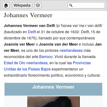
🏠
Wikipedia
🎲
🔍
Johannes Vermeer
Johannes Vermeer van Delft
/joˈɦɑnəs vərˈmeːr vɑn dɛlft/
(bautizado en
Delft
el 31 de octubre de 1632- Delft, 15 de
diciembre de 1675), llamado por sus contemporáneos
Joannis ver Meer
o
Joannis van der Meer
e incluso
Jan
ver Meer
, es uno de los pintores
neerlandeses
más
reconocidos del arte
Barroco
. Vivió durante la llamada
Edad de Oro neerlandesa
, en la cual las
Provincias
Unidas de los Países Bajos
experimentaron un
extraordinario florecimiento político, económico y cultural.
Johannes Vermeer