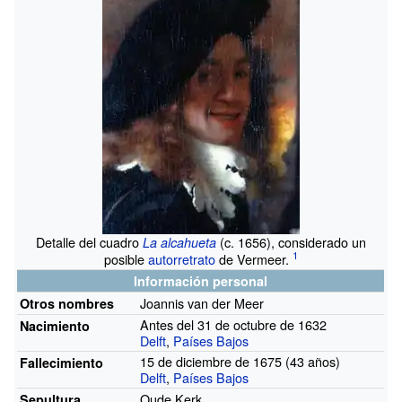
Detalle del cuadro
(c. 1656), considerado un
La alcahueta
posible
autorretrato
de Vermeer.
Información personal
Joannis van der Meer
Otros
nombres
Antes del 31 de octubre de 1632
Nacimiento
Delft
,
Países Bajos
15 de diciembre de 1675 (43 años)
Fallecimiento
Delft
,
Países Bajos
Oude Kerk
Sepultura