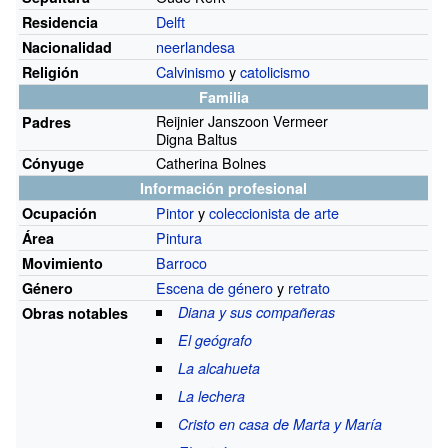
Delft
Residencia
neerlandesa
Nacionalidad
Calvinismo
y
catolicismo
Religión
Familia
Reijnier Janszoon Vermeer
Padres
Digna Baltus
Catherina Bolnes
Cónyuge
Información profesional
Pintor
y
coleccionista de arte
Ocupación
Pintura
Área
Barroco
Movimiento
Escena de género
y
retrato
Género
Diana y sus compañeras
Obras notables
El geógrafo
La alcahueta
La lechera
Cristo en casa de Marta y María