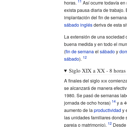
horas.
Así ocurre todavía e
exista pausa diaria de trabajo.
implantación del fin de semana
sábado inglés
deriva de esta si
La extensión de una sociedad d
buena medida y en todo el mun
(
fin de semana
el
sábado
y
dom
sábado
).
Siglo XIX a XX - 8 horas 
A finales del
siglo
xix
comienza 
se alcanzará de manera efectiv
1980. Se pasó de semanas lab
jornada de ocho horas)
y a 4
aumento de la
productividad
y 
las unidades familiares donde 
pareja o matrimonio).
Desde e