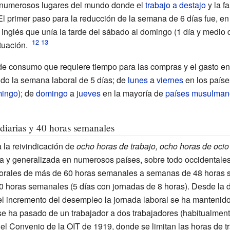
n numerosos lugares del mundo donde el
trabajo a destajo
y la f
 El primer paso para la reducción de la semana de 6 días fue, en
 inglés que unía la tarde del sábado al domingo (1 día y medio
tuación.
e consumo que requiere tiempo para las compras y el gasto en
do la semana laboral de 5 días; de
lunes
a
viernes
en los países
ingo
); de
domingo
a
jueves
en la mayoría de
países musulman
diarias y 40 horas semanales
la reivindicación de
ocho horas de trabajo, ocho horas de oci
a y generalizada en numerosos países, sobre todo occidentales
orales de más de 60 horas semanales a semanas de 48 horas s
0 horas semanales (5 días con jornadas de 8 horas). Desde la 
el incremento del desempleo la jornada laboral se ha mantenido
se ha pasado de un trabajador a dos trabajadores (habitualmen
l Convenio de la OIT de 1919, donde se limitan las horas de tr