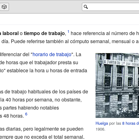
🎲
🔍
 laboral
o
tiempo de trabajo
,
hace referencia al número de 
 día. Puede referirse también al cómputo semanal, mensual o a
iferenciar del "
horario de trabajo
". La
de horas que el trabajador presta su
rio" establece la hora u horas de entrada
s de trabajo habituales de los países de
 la 40 horas por semana, no obstante,
as partes habiendo notables
s 48 horas.
Huelga
por las
8 horas d
ras diarias, pero legalmente se pueden
1906.
iempre que no exceda el total semanal,