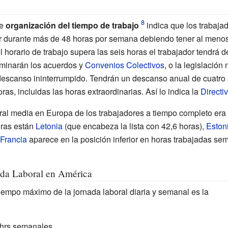
de
organización del tiempo de trabajo
indica que los trabaja
ar durante más de 48 horas por semana debiendo tener al meno
l horario de trabajo supera las seis horas el trabajador tendrá
erminarán los acuerdos y
Convenios Colectivos
, o la legislació
descanso ininterrumpido. Tendrán un descanso anual de cuatro 
as, incluidas las horas extraordinarias. Así lo indica la
Directi
al media en Europa de los trabajadores a tiempo completo era 
oras están
Letonia
(que encabeza la lista con 42,6 horas),
Eston
Francia
aparece en la posición inferior en horas trabajadas se
ada Laboral en América
tiempo máximo de la jornada laboral diaria y semanal es la
 hrs semanales ,