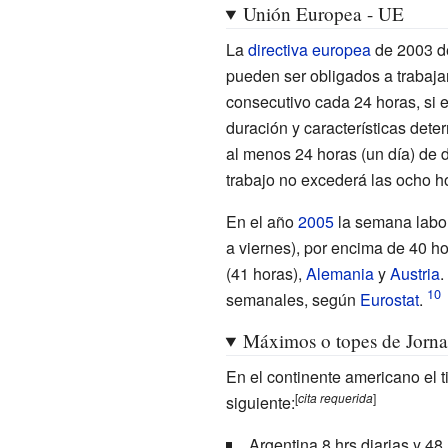
Unión Europea - UE
La
directiva europea
de 2003 
pueden ser obligados a trabaj
consecutivo cada 24 horas, si e
duración y características det
al menos 24 horas (un día) de 
trabajo no excederá las ocho hor
En el año
2005
la semana labor
a viernes), por encima de 40 h
(41 horas),
Alemania
y
Austria
.
semanales, según
Eurostat
.
Máximos o topes de Jorn
En el continente americano el 
[
cita
requerida
]
siguiente:
Argentina 8 hrs diarias y 48