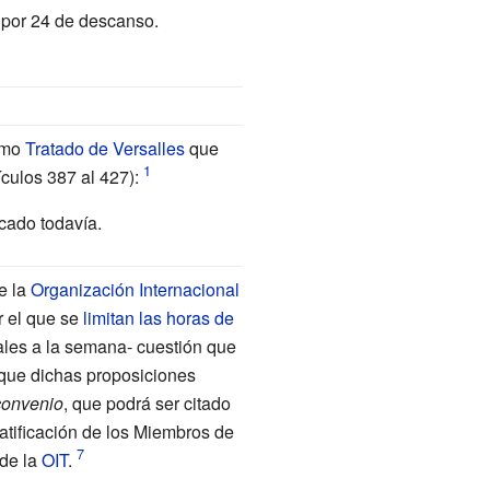
 por 24 de descanso.
como
Tratado de Versalles
que
ículos 387 al 427):
cado todavía.
e la
Organización Internacional
r el que se
limitan las horas de
ales a la semana- cuestión que
 que dichas proposiciones
convenio
, que podrá ser citado
atificación de los Miembros de
 de la
OIT
.