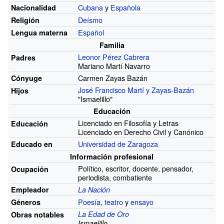
Cubana
y
Española
Nacionalidad
Deísmo
Religión
Español
Lengua materna
Familia
Leonor Pérez Cabrera
Padres
Mariano Martí Navarro
Carmen Zayas Bazán
Cónyuge
José Francisco Martí y Zayas-Bazán
Hijos
"Ismaelillo"
Educación
Licenciado en Filosofía y Letras
Educación
Licenciado en Derecho Civil y Canónico
Universidad de Zaragoza
Educado en
Información profesional
Político, escritor, docente, pensador,
Ocupación
periodista, combatiente
Empleador
La Nación
Poesía
,
teatro
y
ensayo
Géneros
La Edad de Oro
Obras notables
Ismaelillo