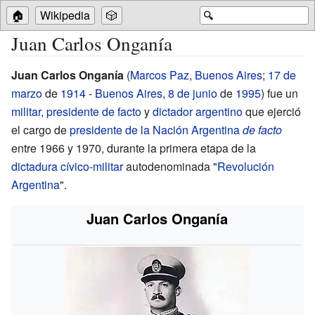
🏠
Wikipedia
🎲
🔍
Juan Carlos Onganía
Juan Carlos Onganía
(
Marcos Paz
,
Buenos Aires
;
17 de
marzo
de
1914
-
Buenos Aires
,
8 de junio
de
1995
) fue un
militar
,
presidente de facto
y
dictador
argentino
que ejerció
el cargo de
presidente de la Nación Argentina
de facto
entre 1966 y 1970, durante la primera etapa de la
dictadura cívico-militar
autodenominada "
Revolución
Argentina
".
Juan Carlos Onganía