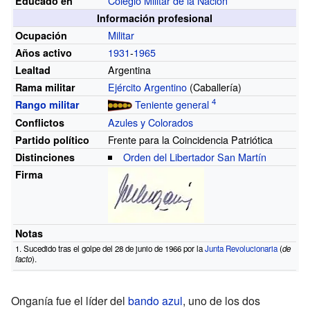
Colegio Militar de la Nación
Educado en
Información profesional
Militar
Ocupación
1931
-
1965
Años activo
Argentina
Lealtad
Ejército Argentino
(Caballería)
Rama militar
Teniente general
Rango militar
Azules y Colorados
Conflictos
Frente para la Coincidencia Patriótica
Partido político
Orden del Libertador San Martín
Distinciones
Firma
Notas
Sucedido tras el golpe del 28 de junio de 1966 por la
Junta Revolucionaria
(
de
facto
).
Onganía fue el líder del
bando azul
, uno de los dos