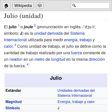
🏠
Wikipedia
🎲
🔍
Julio (unidad)
El
julio
o
joule
(
pronunciación en inglés:
/ˈdʒuːl/
;
símbolo:
J
) es la
unidad derivada
del
Sistema
Internacional
utilizada para medir
energía
,
trabajo
y
calor
.
Como unidad de trabajo, el julio se define como la
cantidad de trabajo realizado por una
fuerza
constante de
un
newton
en un
metro
de
longitud
en la misma
dirección
de la fuerza.
Julio
Unidades derivadas del
Estándar
Sistema Internacional
Energía
,
trabajo
y
calor
Magnitud
J
Símbolo