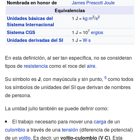
James Prescott Joule
Nombrada en honor de
Equivalencias
2
2
1 J =
kg
·
m
/
s
Unidades básicas del
Sistema Internacional
7
1 J = 10
ergios
Sistema CGS
1 J =
W
·
s
Unidades derivadas del SI
En esta definición, al ser tan específica, no se consideran
tipos de
resistencia
como el roce del
aire
.
Su símbolo es
J
, con mayúscula y sin punto,
como todos
los símbolos de unidades del SI que derivan de nombres
de persona.
La unidad julio también se puede definir como:
El trabajo necesario para mover una
carga
de un
culombio
a través de una
tensión
(diferencia de potencial)
de un
voltio
. Es decir, un
voltio-culombio (V·C)
. Esta