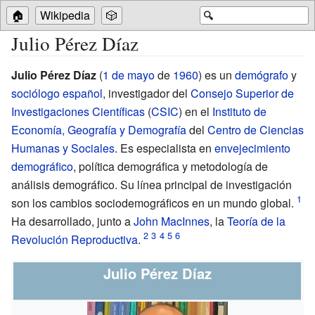
🏠
Wikipedia
🎲
🔍
Julio Pérez Díaz
Julio Pérez Díaz
(
1 de mayo
de
1960
) es un
demógrafo
y
sociólogo
español
, investigador del
Consejo Superior de
Investigaciones Científicas
(
CSIC
) en el
Instituto de
Economía, Geografía y Demografía
del
Centro de Ciencias
Humanas y Sociales
. Es especialista en
envejecimiento
demográfico
, política demográfica y metodología de
análisis demográfico. Su línea principal de investigación
son los cambios sociodemográficos en un mundo global.
Ha desarrollado, junto a
John MacInnes
, la
Teoría de la
Revolución Reproductiva
.
Julio Pérez Díaz