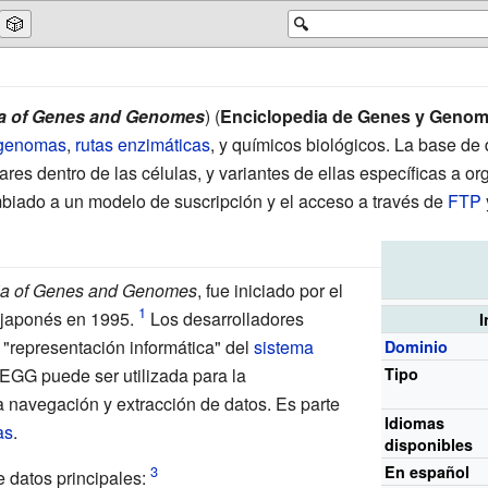
🎲
🔍
a of Genes and Genomes
) (
Enciclopedia de Genes y Genom
genomas
,
rutas enzimáticas
, y químicos biológicos. La base de
res dentro de las células, y variantes de ellas específicas a org
biado a un modelo de suscripción y el acceso a través de
FTP
ia of Genes and Genomes
, fue iniciado por el
japonés en 1995.
Los desarrolladores
I
"representación informática" del
sistema
Dominio
EGG puede ser utilizada para la
Tipo
a navegación y extracción de datos. Es parte
Idiomas
as
.
disponibles
En español
datos principales: