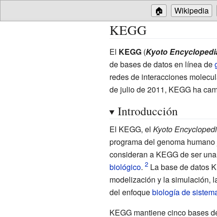
🏠
Wikipedia
KEGG
El
KEGG
(
Kyoto Encyclopedi
de bases de datos en línea de
redes de interacciones molecula
de julio de 2011, KEGG ha cam
Introducción
El KEGG, el
Kyoto Encycloped
programa del genoma humano 
consideran a KEGG de ser una 
biológico
.
La base de datos K
modelización y la simulación, l
del enfoque
biología de sistem
KEGG mantiene cinco bases de 