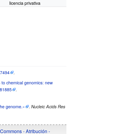
licencia privativa
7494
.
to chemical genomics: new
81885
.
the genome.»
.
Nucleic Acids Res
 Commons - Atribución -