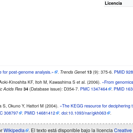
Licencia
 for post-genome analysis.»
.
(9): 375-6.
PMID
928
Trends Genet
13
Aoki-Kinoshita KF, Itoh M, Kawashima S et al. (2006).
«From genomics 
(Database issue): D354-7.
PMC
1347464
.
PMID
163
ic Acids Res
34
 S, Okuno Y, Hattori M (2004).
«The KEGG resource for deciphering 
C
308797
.
PMID
14681412
.
doi
:
10.1093/nar/gkh063
.
or
Wikipedia
. El texto está disponible bajo la licencia
Creative