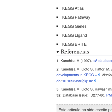
KEGG Atlas
KEGG Pathway
KEGG Genes
KEGG Ligand
KEGG BRITE
Referencias
Kanehisa M (1997).
«A database
Kanehisa M, Goto S, Hattori M, 
developments in KEGG.»
.
Nucle
doi
:
10.1093/nar/gkj102
.
Kanehisa M, Goto S, Kawashima
(Database issue): D277-80.
PM
32
Este artículo ha sido escrito p