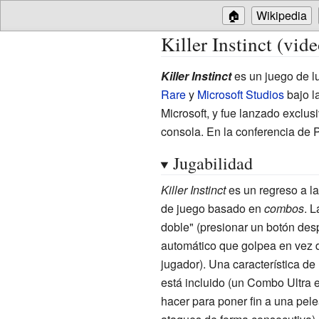
🏠
Wikipedia
Killer Instinct (vi
Killer Instinct
es un juego de l
Rare
y
Microsoft Studios
bajo l
Microsoft, y fue lanzado exclu
consola. En la conferencia de P
Jugabilidad
Killer Instinct
es un regreso a la
de juego basado en
combos
. 
doble" (presionar un botón de
automático que golpea en vez d
jugador). Una característica de l
está incluido (un Combo Ultra
hacer para poner fin a una pel