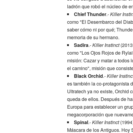
ladrón que robó el núcleo de en
Chief Thunder
.-
Killer Insti
como "El Desembarco del Diablo".
saber cómo ni por qué; Thunder 
memoria de su hermano.
Sadira
.-
Killer Instinct
(2013)
como "Los Ojos Rojos de Rylai
misión: Cazar y matar a todos l
el camino", misión que consist
Black Orchid
.-
Killer Instinc
es también la co-protagonista 
Ultratech ya no existe, Orchid 
queda de ellos. Después de habe
Europa para establecer un grupo
megacorporación que nuevament
Spinal
.-
Killer Instinct
(1994)
Máscara de los Antiguos. Hoy Sp