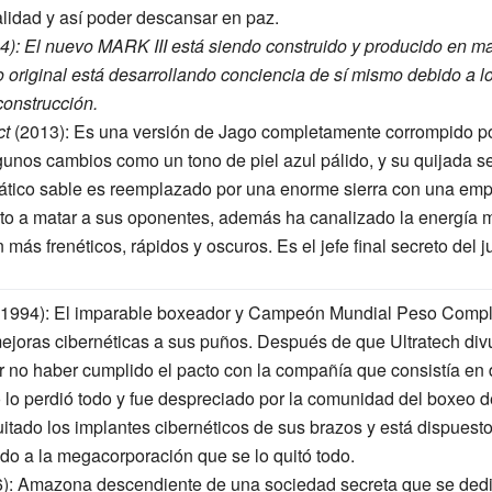
lidad y así poder descansar en paz.
994): El nuevo MARK III está siendo construido y producido en m
 original está desarrollando conciencia de sí mismo debido a l
onstrucción.
ct
(2013): Es una versión de Jago completamente corrompido po
unos cambios como un tono de piel azul pálido, y su quijada 
tico sable es reemplazado por una enorme sierra con una em
o a matar a sus oponentes, además ha canalizado la energía mal
más frenéticos, rápidos y oscuros. Es el jefe final secreto del
1994): El imparable boxeador y Campeón Mundial Peso Comple
ejoras cibernéticas a sus puños. Después de que Ultratech div
r no haber cumplido el pacto con la compañía que consistía en
lo perdió todo y fue despreciado por la comunidad del boxeo de
tado los implantes cibernéticos de sus brazos y está dispuesto
 a la megacorporación que se lo quitó todo.
): Amazona descendiente de una sociedad secreta que se dedi