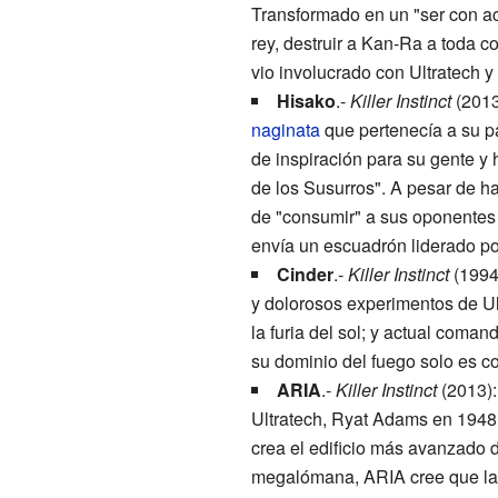
Transformado en un "ser con ac
rey, destruir a Kan-Ra a toda c
vio involucrado con Ultratech 
Hisako
.-
Killer Instinct
(2013
naginata
que pertenecía a su pa
de inspiración para su gente y
de los Susurros". A pesar de h
de "consumir" a sus oponentes 
envía un escuadrón liderado por
Cinder
.-
Killer Instinct
(1994)
y dolorosos experimentos de Ult
la furia del sol; y actual coma
su dominio del fuego solo es c
ARIA
.-
Killer Instinct
(2013):
Ultratech, Ryat Adams en 1948.
crea el edificio más avanzado
megalómana, ARIA cree que la h