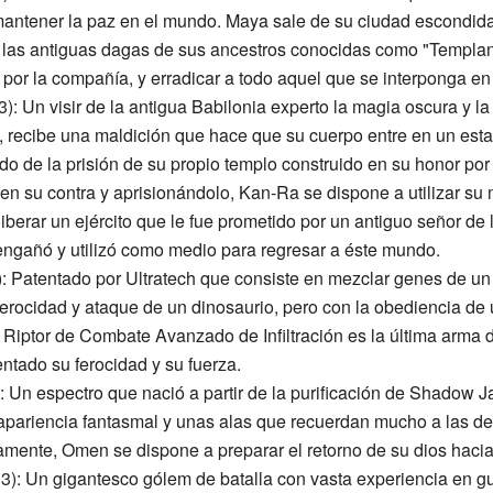
antener la paz en el mundo. Maya sale de su ciudad escondida 
o las antiguas dagas de sus ancestros conocidas como "Templa
o por la compañía, y erradicar a todo aquel que se interponga e
): Un visir de la antigua Babilonia experto la magia oscura y la
y, recibe una maldición que hace que su cuerpo entre en un esta
o de la prisión de su propio templo construido en su honor po
n su contra y aprisionándolo, Kan-Ra se dispone a utilizar su m
iberar un ejército que le fue prometido por un antiguo señor de 
ngañó y utilizó como medio para regresar a éste mundo.
: Patentado por Ultratech que consiste en mezclar genes de u
 ferocidad y ataque de un dinosaurio, pero con la obediencia d
d Riptor de Combate Avanzado de Infiltración es la última arma 
ntado su ferocidad y su fuerza.
: Un espectro que nació a partir de la purificación de Shadow
apariencia fantasmal y unas alas que recuerdan mucho a las de
amente, Omen se dispone a preparar el retorno de su dios hacia 
3): Un gigantesco gólem de batalla con vasta experiencia en gue