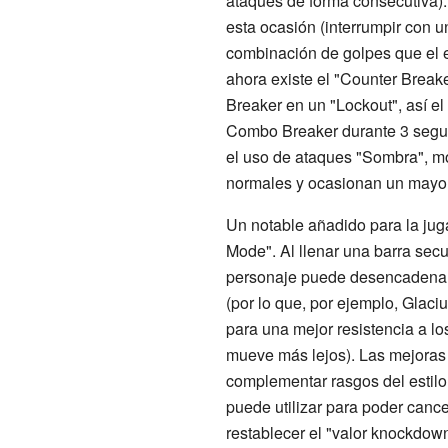
ataques de forma consecutiva).
esta ocasión (interrumpir con 
combinación de golpes que el e
ahora existe el "Counter Breake
Breaker en un "Lockout", así e
Combo Breaker durante 3 segun
el uso de ataques "Sombra", m
normales y ocasionan un mayor
Un notable añadido para la jug
Mode". Al llenar una barra sec
personaje puede desencadenar 
(por lo que, por ejemplo, Glac
para una mejor resistencia a l
mueve más lejos). Las mejoras 
complementar rasgos del estilo 
puede utilizar para poder canc
restablecer el "valor knockdow