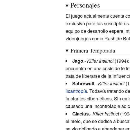
Personajes
El juego actualmente cuenta c
exclusivo para los suscriptor
equipo de desarrollo espera in
videojuegos como Rash de Battl
Primera Temporada
Jago
.-
Killer Instinct
(1994):
encuentra en una crisis de fe t
trata de liberarse de la influen
Sabrewulf
.-
Killer Instinct
(1
licantropía
. Todavía tratando d
implantes cibernéticos. Sin emb
causado una incontrolable adicc
Glacius
.-
Killer Instinct
(1994
el hielo, que se dedica a busca
se vio obligado a abandonar en