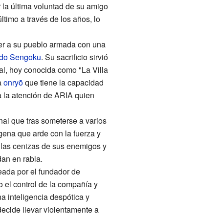
 la última voluntad de su amigo
timo a través de los años, lo
ger a su pueblo armada con una
odo Sengoku
. Su sacrificio sirvió
al, hoy conocida como "La Villa
a
onryō
que tiene la capacidad
a la atención de ARIA quien
nal que tras someterse a varios
gena que arde con la fuerza y
o las cenizas de sus enemigos y
dan en rabia.
reada por el fundador de
 el control de la compañía y
 inteligencia despótica y
ecide llevar violentamente a