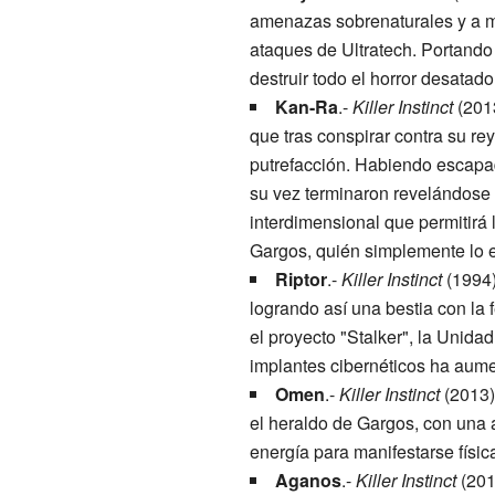
amenazas sobrenaturales y a m
ataques de Ultratech. Portand
destruir todo el horror desatad
Kan-Ra
.-
Killer Instinct
(2013
que tras conspirar contra su re
putrefacción. Habiendo escapad
su vez terminaron revelándose e
interdimensional que permitirá l
Gargos, quién simplemente lo e
Riptor
.-
Killer Instinct
(1994)
logrando así una bestia con la
el proyecto "Stalker", la Unida
implantes cibernéticos ha aume
Omen
.-
Killer Instinct
(2013)
el heraldo de Gargos, con una 
energía para manifestarse físic
Aganos
.-
Killer Instinct
(201