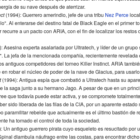
ergía de su nave después de aterrizar.
nct
(1994): Guerrero amerindio, jefe de una tribu
Nez Perce
local
 Al enterarse del destino fatal de Black Eagle en el primer torn
recurre a un pacto con ARIA, con el fin de localizar los restos d
: Asesina experta asalariada por Ultratech, y líder de un grup
". La jefa de la mencionada compañía, recientemente revelad
os antiguos competidores del torneo Killer Instinct. ARIA tamb
e en robar el núcleo de poder de la nave de Glacius, para usarl
t
(1994): Antigua espía que combatió a Ultratech hasta su apar
de la saga junto a su hermano Jago. A pesar de que en un princ
cree que todavía puede estar activa, y se compromete totalmente
r sido liberada de las filas de la CIA, por un aparente estado 
 paramilitar rebelde que actualmente es el último bastión de re
e ha tomado el control de toda la sociedad.
: Un antiguo guerrero pirata cuyo esqueleto es resucitado por 
inal diambula náufrago entre las costas, para encontrar dicho ar