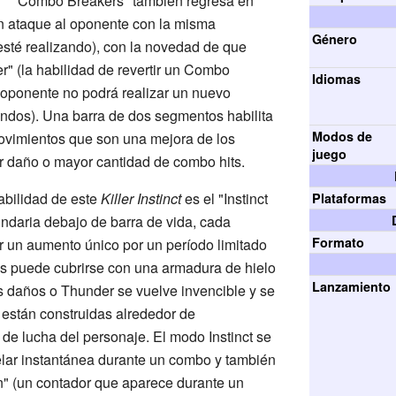
"Combo Breakers" también regresa en
un ataque al oponente con la misma
Género
sté realizando), con la novedad de que
r" (la habilidad de revertir un Combo
Idiomas
l oponente no podrá realizar un nuevo
dos). Una barra de dos segmentos habilita
Modos de
ovimientos que son una mejora de los
juego
 daño o mayor cantidad de combo hits.
abilidad de este
Killer Instinct
es el "Instinct
Plataformas
undaria debajo de barra de vida, cada
Formato
un aumento único por un período limitado
ius puede cubrirse con una armadura de hielo
Lanzamiento
os daños o Thunder se vuelve invencible y se
están construidas alrededor de
de lucha del personaje. El modo Instinct se
elar instantánea durante un combo y también
n" (un contador que aparece durante un