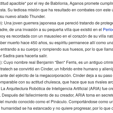
titud apacible" por el rey de Babilonia, Aganos promete cumplir
osta. Su tediosa misión que ha resultado en combates con este úl
y su nuevo aliado Thunder.
): Una joven guerrera japonesa que pereció tratando de prote
dre, de una invasión a su pequeña villa que existió en el
Perí
 hoy es recordada con un mausoleo en el corazón de su villa nat
aber muerto hace 450 años, su espíritu permanece allí como un
entrando a su cuerpo y rompiendo sus huesos, por lo que llam
 Sadira para hacerla salir.
: Cuyo nombre real Benjamin "Ben" Ferris, es un antiguo crimi
ratech se convirtió en Cinder, un híbrido entre humano y aliení
ndante del ejército de la megacorporación. Cinder deja a su pas
omparable con su actitud chulesca, que hace que sus rivales ar
 La Arquitectura Robótica de Inteligencia Artificial (ARIA) fue c
 Después del fallecimiento de su creador, ARIA toma en secreto
 del mundo conocido como el Pináculo. Comportándose como una
umanidad se ha estancado y no quiere progresar, por lo que d