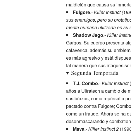
maldición que causa su inmorta
Fulgore
.-
Killer Instinct (1
sus enemigos, pero su prototipo
mente humana utilizada en su c
Shadow Jago
.-
Killer Instin
Gargos. Su cuerpo presenta alg
calavérica, además su emblemá
es más agresivo y está dispuest
tal manera que sus ataques son 
Segunda Temporada
T.J. Combo
.-
Killer Instinct
(
años a Ultratech a cambio de m
sus brazos, como represalia po
pactado contra Fulgore; Combo 
como un fraude. Ahora se ha qui
desenmascarando y combatiendo
Maya
.-
Killer Instinct 2
(1996