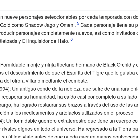
on nueve personajes seleccionables por cada temporada con do
es Gold como Shadow Jago y Omen .
Cada personaje tiene su p
troducir personajes completamente nuevos, así como invitados d
etoads y El Inquisidor de Halo.
 Formidable monje y ninja tibetano hermano de Black Orchid y c
ras el descubrimiento de que el Espíritu del Tigre que lo guiaba
cia del otrora villano mediante el combate.
994): Un antiguo conde de la nobleza que sufre de una rara e
e recuperar su humanidad, ha caído casi por completo a su lado
argo, ha logrado restaurar sus brazos a través del uso de las ar
ión a los medicamentos y artefactos utilizados en el proceso.
): Un formidable guerrero extraterrestre que tiene un cuerpo 
r rivales dignos en todo el universo. Ha regresado a la Tierra p
 su último viaje antes de que pueda caer en manos equivocadas