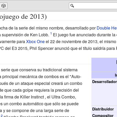
🎲
🔍
deojuego de 2013)
ucha de la serie del mismo nombre, desarrollado por
Double He
a supervisión de
Ken Lobb
.
El juego fue anunciado durante la
sivamente para
Xbox One
el 22 de noviembre de 2013, el mismo 
C del E3 2015, Phil Spencer anunció que el título saldría para
 serie que conserva su tradicional sistema
I
La principal mecánica de combos es el "Auto-
Desarrollado
spués de un ataque especial creará un combo
e que cada golpe requiera la precisión del
a firma de Killer Instinct , el Ultra Combo,
 es un combo automático que sólo se puede
Distribuidor
ea y se compone de una larga serie de
Compositor