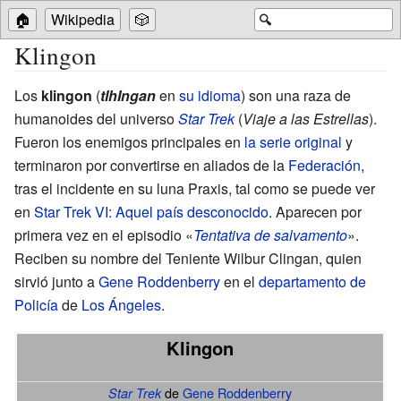
🏠
Wikipedia
🎲
🔍
Klingon
Los
klingon
(
tlhIngan
en
su idioma
) son una raza de
humanoides del universo
Star Trek
(
Viaje a las Estrellas
).
Fueron los enemigos principales en
la serie original
y
terminaron por convertirse en aliados de la
Federación
,
tras el incidente en su luna Praxis, tal como se puede ver
en
Star Trek VI: Aquel país desconocido
. Aparecen por
primera vez en el episodio «
Tentativa de salvamento
».
Reciben su nombre del Teniente Wilbur Clingan, quien
sirvió junto a
Gene Roddenberry
en el
departamento de
Policía
de
Los Ángeles
.
Klingon
de
Gene Roddenberry
Star Trek