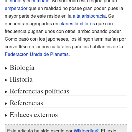
al
honor
y el
combate
. Su sociedad está regida por un
emperador
que en realidad no posee gran poder, pues la
mayor parte de este reside en la
alta aristocracia
. Se
encuentran agrupados en
clanes familiares
que con
frecuencia pugnan unos con otros, ambicionando poder.
Como pasó con los japoneses, los klingon terminarían por
convertirse en iconos culturales para los habitantes de la
Federación Unida de Planetas
.
Biología
Historia
Referencias políticas
Referencias
Enlaces externos
Este artículo ha sido escrito por
Wikipedia
. El texto