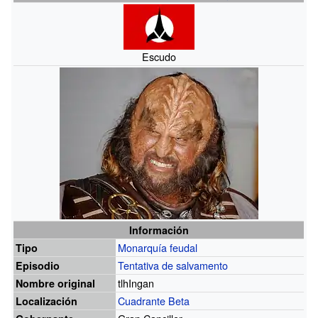
Escudo
Información
Monarquía
feudal
Tipo
Tentativa de salvamento
Episodio
tlhIngan
Nombre original
Cuadrante Beta
Localización