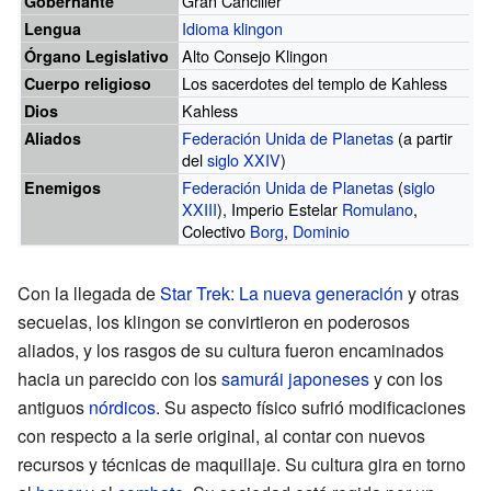
Gran Canciller
Gobernante
Idioma klingon
Lengua
Alto Consejo Klingon
Órgano Legislativo
Los sacerdotes del templo de Kahless
Cuerpo religioso
Kahless
Dios
Federación Unida de Planetas
(a partir
Aliados
del
siglo XXIV
)
Federación Unida de Planetas
(
siglo
Enemigos
XXIII
), Imperio Estelar
Romulano
,
Colectivo
Borg
,
Dominio
Con la llegada de
Star Trek: La nueva generación
y otras
secuelas, los klingon se convirtieron en poderosos
aliados, y los rasgos de su cultura fueron encaminados
hacia un parecido con los
samurái
japoneses
y con los
antiguos
nórdicos
. Su aspecto físico sufrió modificaciones
con respecto a la serie original, al contar con nuevos
recursos y técnicas de maquillaje. Su cultura gira en torno