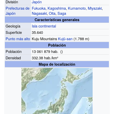
División
Japón
Prefecturas de
Fukuoka
,
Kagoshima
,
Kumamoto
,
Miyazaki
,
Japón
Nagasaki
,
Oita
,
Saga
Características generales
Geología
Isla continental
Superficie
35.640
Punto más alto
Kuju Mountains
Kujū-san
(1.788 m)
Población
Población
13 061 879
hab.
()
Densidad
332.38 hab./km²
Mapa de localización