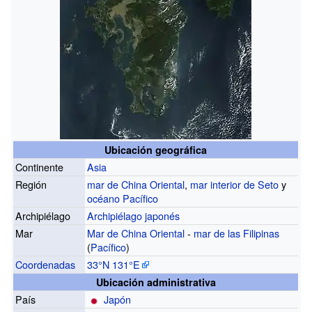
Ubicación geográfica
Continente
Asia
Región
mar de China Oriental
,
mar interior de Seto
y
océano Pacífico
Archipiélago
Archipiélago japonés
Mar
Mar de China Oriental
-
mar de las Filipinas
(
Pacífico
)
Coordenadas
33°N
131°E
Ubicación administrativa
País
Japón