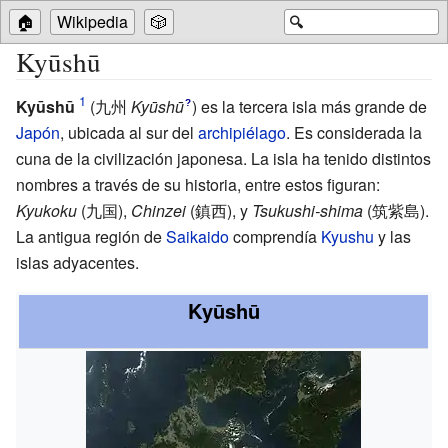
🏠
Wikipedia
🎲
🔍
Kyūshū
Kyūshū
(
九州
Kyūshū
)
es la tercera isla más grande de
?
Japón
, ubicada al sur del
archipiélago
. Es considerada la
cuna de la civilización japonesa. La isla ha tenido distintos
nombres a través de su historia, entre estos figuran:
Kyukoku
(九国),
Chinzei
(鎮西), y
Tsukushi-shima
(筑紫島).
La antigua región de
Saikaido
comprendía
Kyushu
y las
islas adyacentes.
Kyūshū