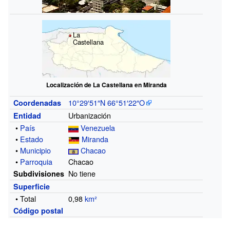
La
Castellana
Localización de La Castellana en Miranda
10°29′51″N
66°51′22″O
Coordenadas
Urbanización
Entidad
•
País
Venezuela
•
Estado
Miranda
•
Municipio
Chacao
•
Parroquia
Chacao
No tiene
Subdivisiones
Superficie
• Total
0,98
km²
Código postal