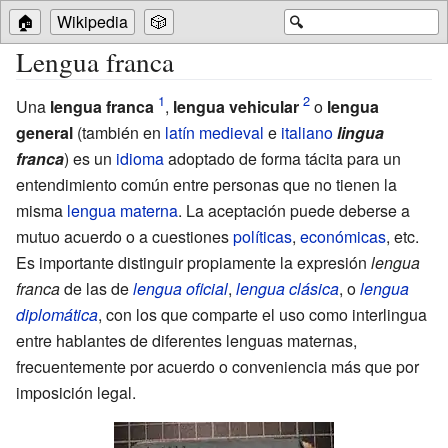
🏠
Wikipedia
🎲
🔍
Lengua franca
Una
lengua franca
,
lengua vehicular
o
lengua
general
(también en
latín medieval
e
italiano
lingua
franca
) es un
idioma
adoptado de forma tácita para un
entendimiento común entre personas que no tienen la
misma
lengua materna
. La aceptación puede deberse a
mutuo acuerdo o a cuestiones
políticas
,
económicas
, etc.
Es importante distinguir propiamente la expresión
lengua
franca
de las de
lengua oficial
,
lengua clásica
, o
lengua
diplomática
, con los que comparte el uso como interlingua
entre hablantes de diferentes lenguas maternas,
frecuentemente por acuerdo o conveniencia más que por
imposición legal.