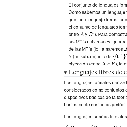
El conjunto de lenguajes for
Como sabemos un lenguaje for
que todo lenguaje formal pu
el conjunto de lenguajes form
entre
{\displaystyle
y
{\displaystyle
"). Para demostra
las MT´s universales, gener
A}
B}
de las MT´s (lo llamaremos
{
X
Y (un subconjunto de
{\displ
\{0,1\}^{
biyección (entre
{\displaystyl
e
{\displa
), la
Lenguajes libres de 
X}
Y}
Los lenguajes formales derivad
considerados como conjuntos de
dispositivos básicos de la teor
básicamente conjuntos periódic
Los lenguajes unarios formales