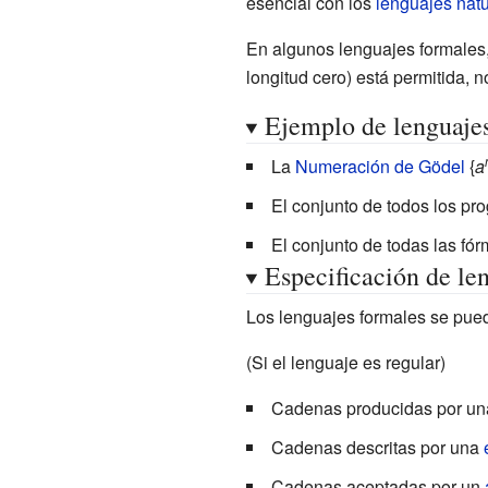
esencial con los
lenguajes natu
En algunos lenguajes formales
longitud cero) está permitida,
Ejemplo de lenguaje
La
Numeración de Gödel
{
a
El conjunto de todos los pr
El conjunto de todas las fó
Especificación de le
Los lenguajes formales se pued
(Si el lenguaje es regular)
Cadenas producidas por u
Cadenas descritas por una
Cadenas aceptadas por un