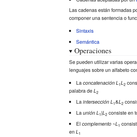
Las cadenas están formadas po
componer una sentencia o func
Sintaxis
Semántica
Operaciones
Se pueden utilizar varias oper
lenguajes sobre un alfabeto c
La
concatenación
L
L
consi
1
2
palabra de
L
2
La
intersección
L
&
L
consis
1
2
La
unión
L
|
L
consiste en t
1
2
El
complemento
~
L
consist
1
en
L
1