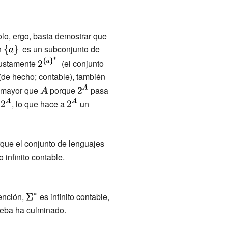
lo, ergo, basta demostrar que
n
{\displaystyle
es un subconjunto de
{\displaystyle
\{a\}\,}
\{a\}^{*}\,}
tyle
{\displaystyle
ustamente
(el conjunto
2^{\{a\}^{*}}\,}
 (de hecho; contable), también
aystyle
{\displaystyle
{\displaystyle
 mayor que
porque
pasa
A}
2^{A}}
splaystyle
{\displaystyle
{\displaystyle
y
, lo que hace a
un
2^{A}}
2^{A}}
que el conjunto de lenguajes
 infinito contable.
ención,
{\displaystyle
es infinito contable,
yle
rueba ha culminado.
\Sigma ^{*}}
}