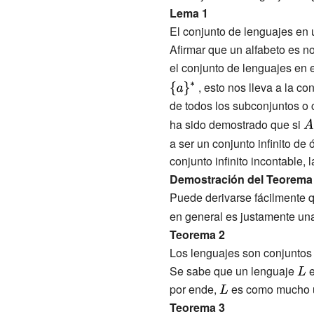
Lema 1
El conjunto de lenguajes en 
Afirmar que un alfabeto es n
el conjunto de lenguajes en 
, esto nos lleva a la c
de todos los subconjuntos o
{\
ha sido demostrado que si
A
a ser un conjunto infinito de 
conjunto infinito incontable, 
Demostración del Teorema
Puede derivarse fácilmente q
en general es justamente una 
Teorema 2
Los lenguajes son conjuntos 
Se sabe que un lenguaje
{\d
e
por ende,
{\displaystyle
es como mucho un
L}
Teorema 3
L}