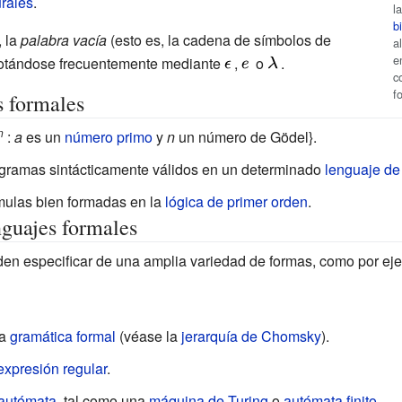
rales
.
l
b
, la
palabra vacía
(esto es, la cadena de símbolos de
a
e
 notándose frecuentemente mediante
{\displaystyle
,
{\displaystyle
o
{\displaystyle
.
c
\epsilon \,}
e\,}
\lambda \,}
f
s formales
n
:
a
es un
número primo
y
n
un número de Gödel}.
ogramas sintácticamente válidos en un determinado
lenguaje de
rmulas bien formadas en la
lógica de primer orden
.
nguajes formales
en especificar de una amplia variedad de formas, como por ej
na
gramática formal
(véase la
jerarquía de Chomsky
).
expresión regular
.
autómata
, tal como una
máquina de Turing
o
autómata finito
.