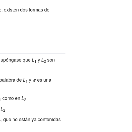
, existen dos formas de
. Supóngase que
L
y
L
son
1
2
palabra de
L
y
w
es una
1
como en
L
1
2
n
L
2
que no están ya contenidas
1