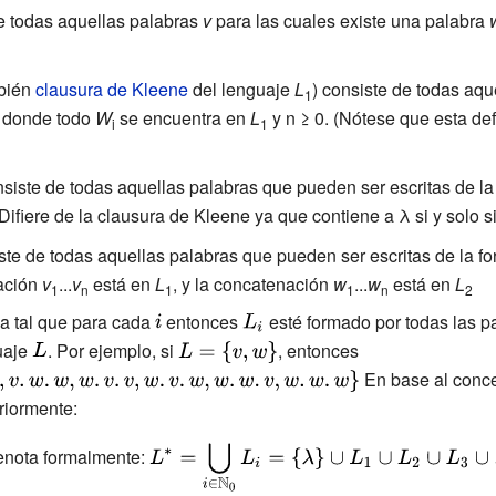
e todas aquellas palabras
v
para las cuales existe una palabra
bién
clausura de Kleene
del lenguaje
L
) consiste de todas aq
1
donde todo
W
se encuentra en
L
y n ≥ 0. (Nótese que esta def
i
1
siste de todas aquellas palabras que pueden ser escritas de l
(Difiere de la clausura de Kleene ya que contiene a λ si y solo s
te de todas aquellas palabras que pueden ser escritas de la f
nación
v
...
v
está en
L
, y la concatenación
w
...
w
está en
L
1
n
1
1
n
2
a tal que para cada
{\displaystyle
entonces
{\displaystyle
esté formado por todas las p
uaje
{\displaystyle
. Por ejemplo, si
i}
{\displaystyle
L_{i}}
, entonces
{\displaystyle L_{3
L}
L=\left\
{v.v.v,v.v.w,v.w.v,
En base al conce
{v,w\right\}}
riormente:
{\displaystyle
enota formalmente:
L^{*}=\bigcup