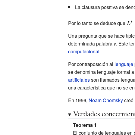
La clausura positiva se den
Por lo tanto se deduce que
{\di
L^{*
Una pregunta que se hace típi
{\l
determinada palabra
v
. Este t
\rig
computacional
.
L^{+
Por contraposición al
lenguaje
se denomina lenguaje formal a l
artificiales
son llamados lengua
una característica que no se e
En 1956,
Noam Chomsky
creó 
Verdades concernient
Teorema 1
El conjunto de lenguajes en 