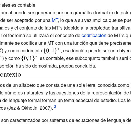
males es contable.
mal puede ser generado por una gramática formal (o de estructu
ede ser aceptado por una
MT
, lo que a su vez implica que se pu
ales y el conjunto de las MT´s (debido a la propiedad transitiva 
r el teorema se utilizará el concepto de
codificación
de MT´s que
almente se codifica una MT con una función que tiene precisam
\displaystyle
) y como codominio
{\displaystyle
, esa función puede ser una biyec
}
\{0,1\}^{*}\,}
aystyle
) y como
{\displaystyle
es contable, ese subconjunto también será 
*}\,}
\{0,1\}^{*}\,}
e
ystyle
 aserción ha sido demostrada, prueba concluida.
contexto
os de un alfabeto que consta de una sola letra, conocida como
 números naturales, y las cuestiones de la representación de 
ía de lenguaje formal forman un tema especial de estudio. Los 
os (Jez & Okhotin, 2007).
 son caracterizados por sistemas de ecuaciones de lenguaje de