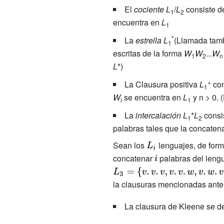
El
cociente
L
/
L
consiste d
1
2
encuentra en
L
1
*
La
estrella
L
(Llamada tam
1
escritas de la forma
W
W
...
W
1
2
n
L
*)
+
La Clausura positiva
L
con
1
W
se encuentra en
L
y n > 0. 
i
1
La
intercalación
L
*
L
consis
1
2
palabras tales que la concate
Sean los
{\displaystyle
lenguajes, de form
concatenar
L_{i}}
{\displaystyle
palabras del leng
i}
la clausuras mencionadas ante
La clausura de Kleene se d