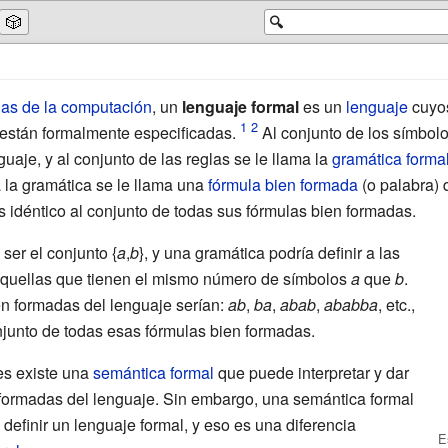
🎲
🔍
ias de la computación
, un
lenguaje formal
es un
lenguaje
cuyos
 están formalmente especificadas.
Al conjunto de los símbolos
guaje, y al conjunto de las reglas se le llama la
gramática forma
 la gramática se le llama una
fórmula bien formada
(o palabra) 
 idéntico al conjunto de todas sus fórmulas bien formadas.
ser el conjunto {
a
,
b
}, y una gramática podría definir a las
quellas que tienen el mismo número de símbolos
a
que
b
.
n formadas del lenguaje serían:
ab
,
ba
,
abab
,
ababba
, etc.,
onjunto de todas esas fórmulas bien formadas.
es existe una
semántica formal
que puede interpretar y dar
n formadas del lenguaje. Sin embargo, una semántica formal
definir un lenguaje formal, y eso es una diferencia
E