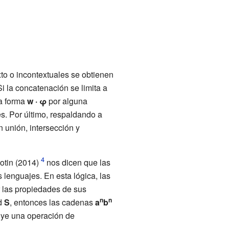
to o incontextuales se obtienen
i la concatenación se limita a
la forma
w · φ
por alguna
s. Por último, respaldando a
 unión, intersección y
otin (2014)
nos dicen que las
 lenguajes. En esta lógica, las
r las propiedades de sus
n
n
ad
S
, entonces las cadenas
a
b
uye una operación de