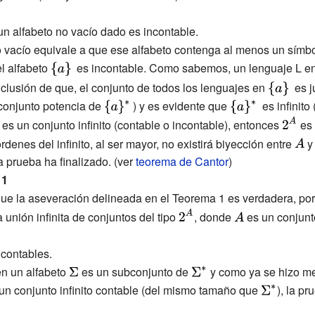
un alfabeto no vacío dado es incontable.
o vacío equivale a que ese alfabeto contenga al menos un símbo
el alfabeto
{\displaystyle
es incontable. Como sabemos, un lenguaje L e
\{a\}\,}
{\displays
onclusión de que, el conjunto de todos los lenguajes en
es j
\{a\}\,}
 conjunto potencia de
{\displaystyle
) y es evidente que
{\displaystyle
es infinito
\{a\}^{*}\,}
\{a\}^{*}\,}
displaystyle
{\displ
es un conjunto infinito (contable o incontable), entonces
es
}
2^{A}}
{\di
órdenes del infinito, al ser mayor, no existirá biyección entre
A}
la prueba ha finalizado. (ver
teorema de Cantor
)
 1
ue la aseveración delineada en el Teorema 1 es verdadera, por
{\displaystyle
{\displaystyle
unión infinita de conjuntos del tipo
, donde
es un conjunto
2^{A}}
A}
contables.
isplaystyle
n un alfabeto
{\displaystyle
es un subconjunto de
{\displaystyle
y como ya se hizo m
 conjunto infinito contable (del mismo tamaño que
\Sigma }
\Sigma ^{*}}
{\displayst
), la p
\Sigma ^{*}