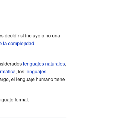
es decidir si incluye o no una
de la complejidad
onsiderados
lenguajes naturales
,
ormática
, los
lenguajes
argo, el lenguaje humano tiene
nguaje formal.