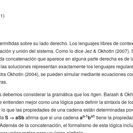
1)
ermitidas sobre su lado derecho. Los lenguajes libres de contex
ción y unión del sistema. Como lo dice Jez & Okhotin (2007). S
 cada concatenación que aparece en alguna parte derecha es de 
 las soluciones representan exactamente los lenguajes regulare
ra Okhotin (2004), se pueden simular mediante ecuaciones con
ras.
debemos considerar la gramática que los rigen. Barash & Okh
e entienden mejor como una lógica para definir la sintaxis de los
or lo que las propiedades de una cadena están determinadas po
n-1
n1
gla
S → aSb
afirma que si una cadena
a
b
tiene la propied
Además de la concatenación, el formalismo de esta lógica incl
ner varias reglas para un único símbolo.