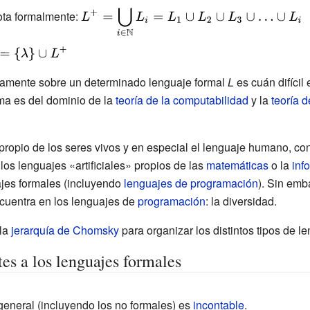
_{i\in \mathbb
{\displaystyle
ota formalmente:
{N}
L^{+}=\bigcup
_{0}}L_{i}=\left\
_{i\in \mathbb
splaystyle
{\lambda
{N}
}=\left\
\right\}\cup
camente sobre un determinado lenguaje formal
L
es cuán difícil 
}L_{i}=L_{1}\cup
ambda
L_{1}\cup
ema es del dominio de la
teoría de la computabilidad
y la
teoría 
L_{2}\cup
ht\}\cup
L_{2}\cup
L_{3}\cup \ldots
}}
L_{3}\cup
\cup L_{i}}
propio de los seres vivos y en especial el lenguaje humano, c
\ldots \cup
os lenguajes «artificiales» propios de las
matemáticas
o la
inf
L_{i}}
jes formales (incluyendo
lenguajes de programación
). Sin emb
ncuentra en los lenguajes de
programación
: la diversidad.
la
jerarquía de Chomsky
para organizar los distintos tipos de le
es a los lenguajes formales
general (incluyendo los no formales) es
incontable
.