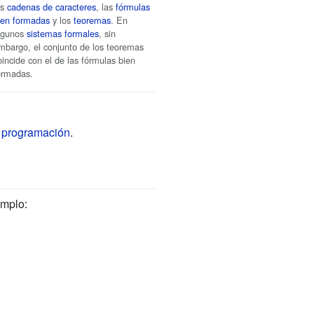
as
cadenas de caracteres
, las
fórmulas
ien formadas
y los
teoremas
. En
lgunos
sistemas formales
, sin
mbargo, el conjunto de los teoremas
oincide con el de las fórmulas bien
ormadas.
 programación
.
emplo: