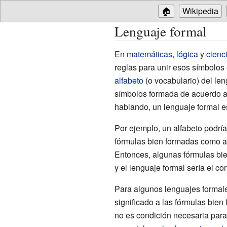
🏠
Wikipedia
Lenguaje formal
En
matemáticas
,
lógica
y
cienc
reglas para unir esos símbolos
alfabeto
(o vocabulario) del len
símbolos formada de acuerdo a
hablando, un lenguaje formal es
Por ejemplo, un alfabeto podría 
fórmulas bien formadas como a
Entonces, algunas fórmulas bie
y el lenguaje formal sería el c
Para algunos lenguajes formal
significado a las fórmulas bie
no es condición necesaria para 