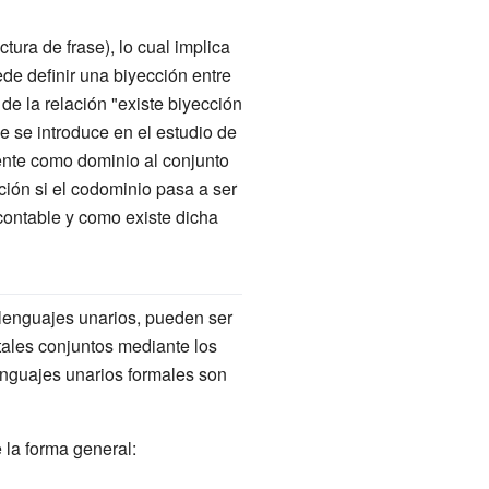
ra de frase), lo cual implica
ede definir una biyección entre
de la relación "existe biyección
 se introduce en el estudio de
ente como dominio al conjunto
ción si el codominio pasa a ser
contable y como existe dicha
 lenguajes unarios, pueden ser
tales conjuntos mediante los
lenguajes unarios formales son
 la forma general: