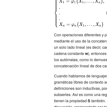
{\displaystyle
{\begin{cases}X_{1}=\varphi
(
_{1}{\bigl (}X_{1},...,X_{n}
{\bigr )},\\.\\.\\.\\X_{n}=\varphi
_{n}{\bigl (}X_{1},...,X_{n}
{\bigr )}\\\end{cases}}}
Con operaciones diferentes y p
mediante el uso de la concatena
un solo lado lineal (es decir,
cadena constante
w
), entonces
los autómatas, como lo demuest
concatenación lineal de dos ca
Cuando hablamos de lenguajes 
gramáticas libres de contexto s
definiciones son inductivas, p
subseries. Así es como una re
tienen la propiedad
S
también. 
disyunción, representada por te