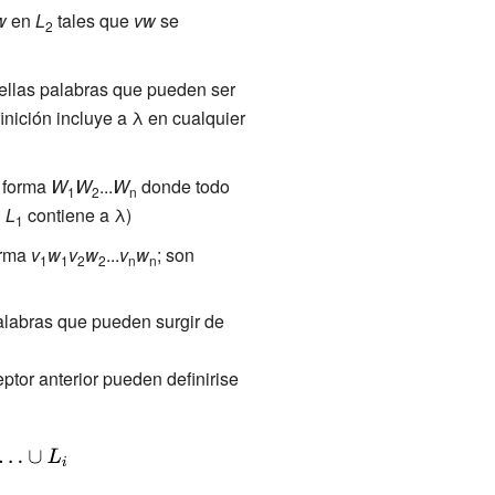
w
en
L
tales que
vw
se
2
uellas palabras que pueden ser
inición incluye a λ en cualquier
a forma
W
W
...
W
donde todo
1
2
n
i
L
contiene a λ)
1
orma
v
w
v
w
...
v
w
; son
1
1
2
2
n
n
alabras que pueden surgir de
}=\left\
v.w.w,w.v.v,w.v.w,w.w.v,w.w.w\right\}}
ptor anterior pueden definirise