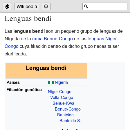
🏠
Wikipedia
🎲
🔍
Lenguas bendi
Las
lenguas bendi
son un pequeño grupo de lenguas de
Nigeria de la
rama Benue-Congo
de las
lenguas Níger-
Congo
cuya filiación dentro de dicho grupo necesita ser
clarificada.
Lenguas bendi
Nigeria
Países
Filiación genética
Níger-Congo
Volta-Congo
Benue-Kwa
Benue-Congo
Bantoide
Bantoide S.