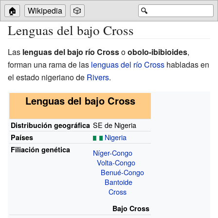
🏠
Wikipedia
🎲
🔍
Lenguas del bajo Cross
Las
lenguas del bajo río Cross
o
obolo-ibibioides
,
forman una rama de las
lenguas del río Cross
habladas en
el estado nigeriano de
Rivers
.
Lenguas del bajo Cross
SE de Nigeria
Distribución geográfica
Nigeria
Países
Filiación genética
Níger-Congo
Volta-Congo
Benué-Congo
Bantoide
Cross
Bajo Cross