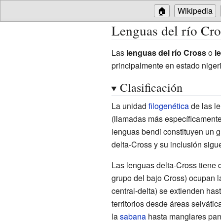
🏠
Wikipedia
Lenguas del río Cro
Las
lenguas del río Cross
o
l
principalmente en estado nige
Clasificación
La unidad
filogenética
de las le
(llamadas más específicamente
lenguas bendi constituyen un g
delta-Cross y su inclusión sig
Las lenguas delta-Cross tiene c
grupo del bajo Cross) ocupan 
central-delta) se extienden hast
territorios desde áreas selváti
la
sabana
hasta manglares pan