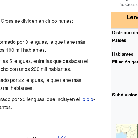
río Cross 
Len
 Cross se dividen en cinco ramas:
Distribució
Países
formado por 8 lenguas, la que tiene más
os 100 mil hablantes.
Hablantes
 las 5 lenguas, entre las que destacan el
Filiación ge
cho con unos 200 mil hablantes.
mado por 22 lenguas, la que tiene más
0 mil hablantes.
Subdivisio
rmado por 23 lenguas, que incluyen el
ibibio
-
antes.