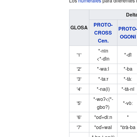
Los
numerales
para diferentes 
Delt
PROTO-
GLOSA
PROTO
CROSS
OGONI
Cen.
*-nin
'1'
*-ɗĩ
<*-ɗin
'2'
*-waːl
*-ba
'3'
*-taːr
*-tàː
'4'
*-na(i)
*-tã-nĩ
*-woʔ<(*-
'5'
*-vòː
gbo?)
'6'
*oɗ+diːn
*
'7'
*oɗ+wal
*ɛ̀rà-ba