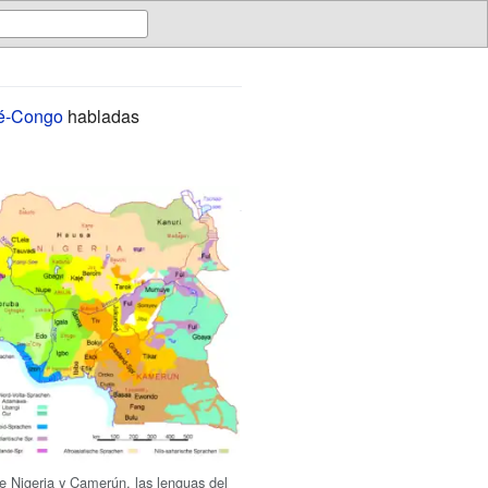
é-Congo
habladas
e Nigeria y Camerún, las lenguas del