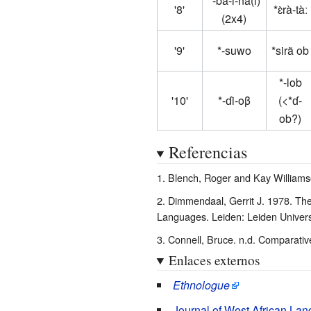
*-ba-i-na(i)
'8'
*ɛ̀rà-tàː
(2x4)
'9'
*-suwo
*sirã ob
*-lob
'10'
*-ɗi-oβ
(<*ɗ-
ob?)
Referencias
Blench, Roger and Kay Williamso
Dimmendaal, Gerrit J. 1978. The 
Languages. Leiden: Leiden Universi
Connell, Bruce. n.d. Comparativ
Enlaces externos
Ethnologue
Journal of West African La