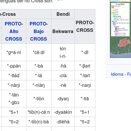
lenguas del río Cross son:
a-Cross
Bendi
PROTO-
PROTO-
PROTO-
-
CROSS
Alto
Bajo
Bekwarra
CROSS
CROSS
kìn
*gʷá-nì
*cèːdĩ
*-ɗĩ
i-ri-
*-ppán
*-bà
-hà
*-βari
Idioma
-
Fa
*-ttáɗ
*-tá
-cià
*-tarĩ
*-nàŋì
*-nìàŋ
-nè
*-naŋi
*-tân
*-tíòn
-dyaŋ
*-tiã
*-gbɔ
*5+1
*tíò(n)-cèːn
-dyaàkìn
*5+1
*5+2
*-tíò(n)-bà
-dièhà
*5+2