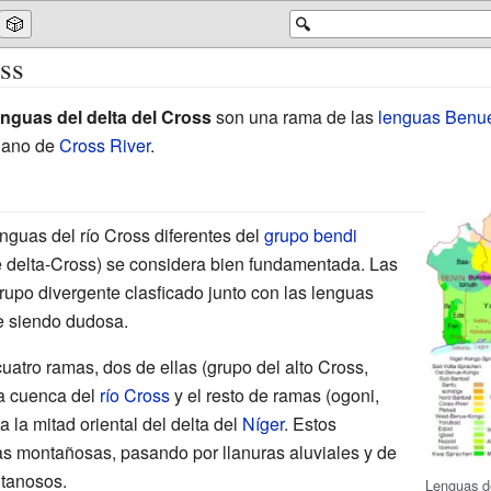
🎲
🔍
ss
enguas del delta del Cross
son una rama de las
lenguas Benu
riano de
Cross River
.
nguas del río Cross diferentes del
grupo bendi
 delta-Cross) se considera bien fundamentada. Las
rupo divergente clasficado junto con las lenguas
ue siendo dudosa.
uatro ramas, dos de ellas (grupo del alto Cross,
la cuenca del
río Cross
y el resto de ramas (ogoni,
a la mitad oriental del delta del
Níger
. Estos
cas montañosas, pasando por llanuras aluviales y de
tanosos.
Lenguas d