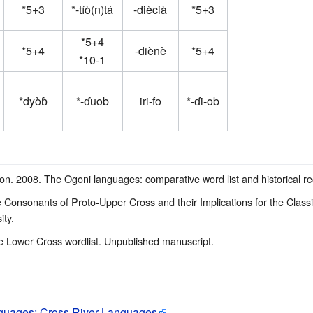
*5+3
*-tíò(n)tá
-diècià
*5+3
*5+4
*5+4
-diènè
*5+4
*10-1
*dyòɓ
*-ɗuob
iri-fo
*-ɗi-ob
n. 2008. The Ogoni languages: comparative word list and historical re
Consonants of Proto-Upper Cross and their Implications for the Classi
ty.
e Lower Cross wordlist. Unpublished manuscript.
nguages: Cross River Languages