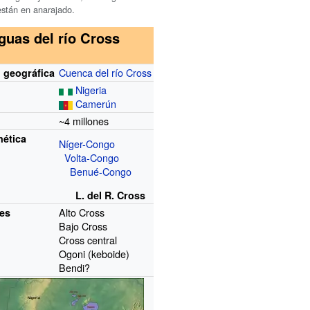
están en anarajado.
guas del río Cross
Cuenca del río Cross
n geográfica
Nigeria
Camerún
~4 millones
nética
Níger-Congo
Volta-Congo
Benué-Congo
L. del R. Cross
Alto Cross
nes
Bajo Cross
Cross central
Ogoni (keboide)
Bendi?