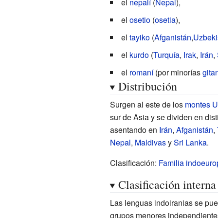
el
nepalí
(
Nepal
),
el
osetio
(
osetia
),
el
tayiko
(
Afganistán
,
Uzbeki
el
kurdo
(
Turquía
,
Irak
,
Irán
,
el
romaní
(por minorías
gita
Distribución
Surgen al este de los
montes U
sur de Asia y se dividen en dis
asentando en
Irán
,
Afganistán
,
Nepal
,
Maldivas
y
Sri Lanka
.
Clasificación:
Familia indoeur
Clasificación interna
Las lenguas indoiranias se pue
grupos menores independientes