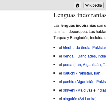
🏠
Wikipedia
Lenguas indoirania
Las
lenguas indoiranias
son u
familia indoeuropea. Las habla
Turquía y Bangladés, incluida 
el
hindi
-
urdu
(
India
,
Pakistá
el
bengalí
(
Bangladés
,
India
el
persa
(
Irán
,
Afganistán
,
Ta
el
baluchi
(
Pakistán
,
Irán
),
el
pashtu
(
Afganistán
,
Pakis
el
dhivehi
(
Maldivas
e
India
)
el
cingalés
(
Sri Lanka
),