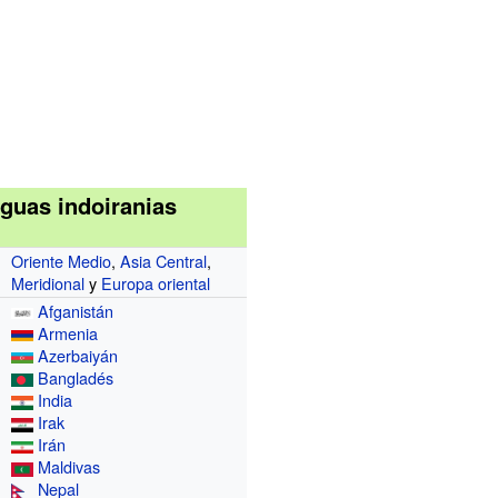
guas indoiranias
Oriente Medio
,
Asia Central
,
Meridional
y
Europa oriental
Afganistán
Armenia
Azerbaiyán
Bangladés
India
Irak
Irán
Maldivas
Nepal