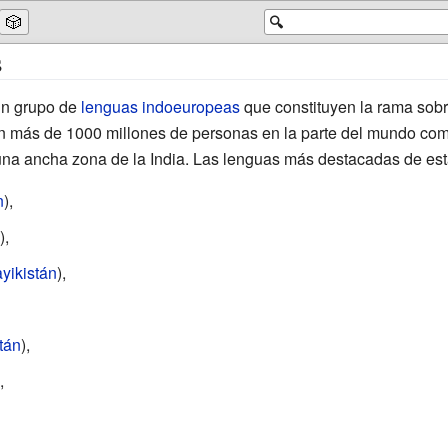
🎲
🔍
s
n grupo de
lenguas indoeuropeas
que constituyen la rama sobre
n más de 1000 millones de personas en la parte del mundo com
una ancha zona de la India. Las lenguas más destacadas de esta
n
),
),
yikistán
),
tán
),
,