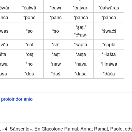
θwār
*ćatwā
*ćawr
*ćatvar-
*čatwā́ras
anca
*ponć
*panć
*panća
*pánča
*ṣaṭ /
šwas
*ṣo
*ṣo
*šwaćš
*ćʰaw-
avða
*sot
*sāt
*sapta
*saptá
šta
*oṣṭ
*aṣṭ
*aṣṭa
*Haštā́
awa
*no
*naw
*nava
*Hnáwa
asa
*doś
*daś
*daśa
*dáća
protoindorianio
 «4. Sánscrito». En Giacolone Ramat, Anna; Ramat, Paolo, ed