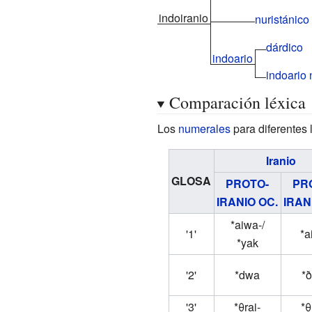
indoiranio
nuristánico
dárdico
indoario
indoario 
Comparación léxica
Los
numerales
para diferentes 
Iranio
GLOSA
PROTO-
PR
IRANIO OC.
IRAN
*aiwa-/
'1'
*a
*yak
'2'
*dwa
*
'3'
*θrai-
*θ