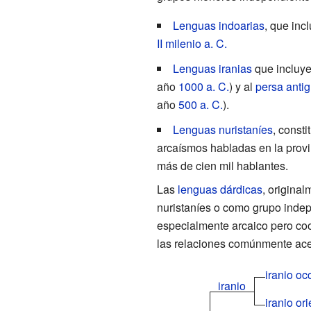
Lenguas indoarias
, que inc
II
milenio
a.
C.
Lenguas iranias
que incluye
año
1000
a.
C.
) y al
persa anti
año
500
a.
C.
).
Lenguas nuristaníes
, const
arcaísmos habladas en la prov
más de cien mil hablantes.
Las
lenguas dárdicas
, original
nuristaníes o como grupo indep
especialmente arcaico pero coo
las relaciones comúnmente ac
iranio oc
iranio
iranio ori