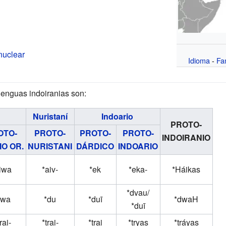
nuclear
Idioma
-
Fa
lenguas indoiranias son:
Nuristaní
Indoario
PROTO-
OTO-
PROTO-
PROTO-
PROTO-
INDOIRANIO
IO OR.
NURISTANI
DÁRDICO
INDOARIO
iwa
*aiv-
*ek
*eka-
*Háikas
*dvau/
ðwa
*du
*duī
*dwaH
*duī
rai-
*trai-
*trai
*tryas
*tráyas