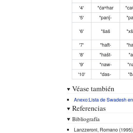
'4'
*ćaʷhar
*ca
'5'
*panǰ-
*p
'6'
*šaš
*x
'7'
*haft-
*h
'8'
*hašt-
*a
'9'
*naw-
*n
'10'
*das-
*ð
Véase también
Anexo:Lista de Swadesh en 
Referencias
Bibliografía
Lanzzeroni, Romano (1995).