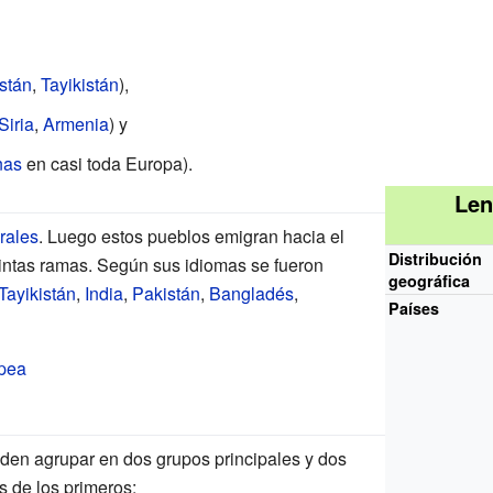
stán
,
Tayikistán
),
Siria
,
Armenia
) y
nas
en casi toda Europa).
Len
rales
. Luego estos pueblos emigran hacia el
Distribución
tintas ramas. Según sus idiomas se fueron
geográfica
Tayikistán
,
India
,
Pakistán
,
Bangladés
,
Países
opea
den agrupar en dos grupos principales y dos
 de los primeros: