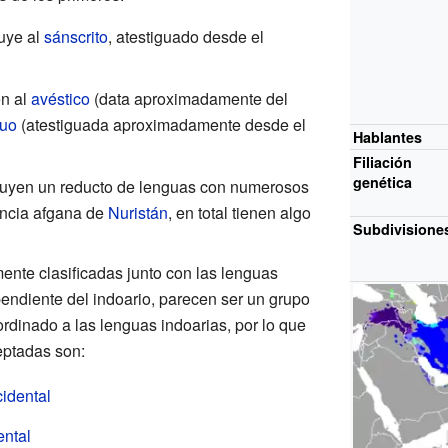
luye al
sánscrito
, atestiguado desde el
n al
avéstico
(data aproximadamente del
guo
(atestiguada aproximadamente desde el
Hablantes
Filiación
genética
ituyen un reducto de lenguas con numerosos
incia afgana de
Nuristán
, en total tienen algo
Subdivisione
mente clasificadas junto con las lenguas
endiente del indoario, parecen ser un grupo
rdinado a las lenguas indoarias, por lo que
eptadas son:
cidental
ental