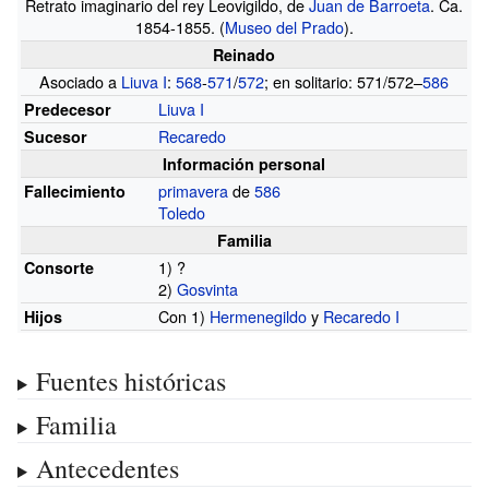
Retrato imaginario del rey Leovigildo, de
Juan de Barroeta
. Ca.
1854-1855. (
Museo del Prado
).
Reinado
Asociado a
Liuva I
:
568
-
571
/
572
; en solitario: 571/572–
586
Liuva I
Predecesor
Recaredo
Sucesor
Información personal
primavera
de
586
Fallecimiento
Toledo
Familia
1)
?
Consorte
2)
Gosvinta
Con 1)
Hermenegildo
y
Recaredo I
Hijos
Fuentes históricas
Familia
Antecedentes