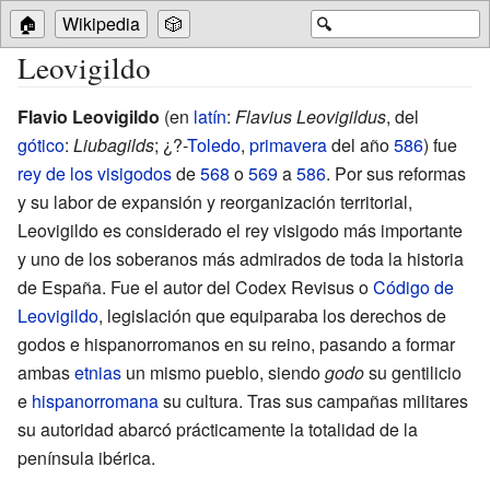
🏠
Wikipedia
🎲
🔍
Leovigildo
Flavio Leovigildo
(en
latín
:
Flavius Leovigildus
, del
gótico
:
Liubagilds
; ¿?-
Toledo
,
primavera
del año
586
) fue
rey de los visigodos
de
568
o
569
a
586
. Por sus reformas
y su labor de expansión y reorganización territorial,
Leovigildo es considerado el rey visigodo más importante
y uno de los soberanos más admirados de toda la historia
de España. Fue el autor del Codex Revisus o
Código de
Leovigildo
, legislación que equiparaba los derechos de
godos e hispanorromanos en su reino, pasando a formar
ambas
etnias
un mismo pueblo, siendo
godo
su gentilicio
e
hispanorromana
su cultura. Tras sus campañas militares
su autoridad abarcó prácticamente la totalidad de la
península ibérica.