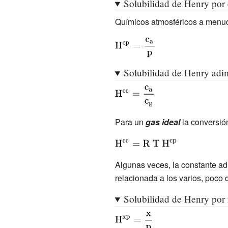
Solubilidad de Henry por 
Químicos atmosféricos a menud
{\displaystyle
{\rm {H^{cp}=
{\frac {c_{a}}
Solubilidad de Henry adi
{p}}}}}
{\displaystyle
{\rm {H^{cc}=
{\frac {c_{a}}
Para un
gas ideal
la conversió
{c_{g}}}}}}
{\displaystyle
{\rm
Algunas veces, la constante a
{H^{cc}=R\
relacionada a los varios, poco 
T\ {\rm
{H^{cp}}}}}}
Solubilidad de Henry por 
{\displaystyle