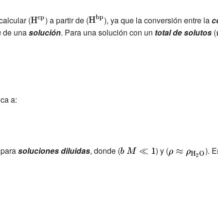
r
m
{\displaystyle
{\displaystyle
alcular (
) a partir de (
), ya que la conversión entre la
c
{
{\rm
{\rm
s
de una
solución
. Para una solución con un
total de solutos
(
H
{H^{cp}}}}
{H^{bp}}}}
^
{
b
p
}
ica a:
}
}
}
 para
soluciones diluidas
, donde (
{\displaystyle
) y (
{\displaystyle
). 
b\ M\ll 1}
\rho \approx
\rho _{\rm
{H_{2}O}}}