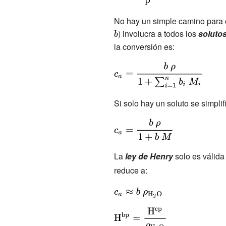
{\rm {H^{bp}=
{\frac {b}
No hay un simple camino para c
{p}}}}}
) involucra a todos los
soluto
la conversión es:
{\displaystyle
c_{a}={\frac {b\
\rho }{1+\sum
Si solo hay un soluto se simplif
_{i=1}^{n}b_{i}\
M_{i}}}}
{\displaystyle
c_{a}={\frac
{b\ \rho }
La
ley de Henry
solo es válida
{1+b\ M}}}
reduce a:
{\displaystyle
c_{a}\approx
{\displaystyle
b\ \rho _{\rm