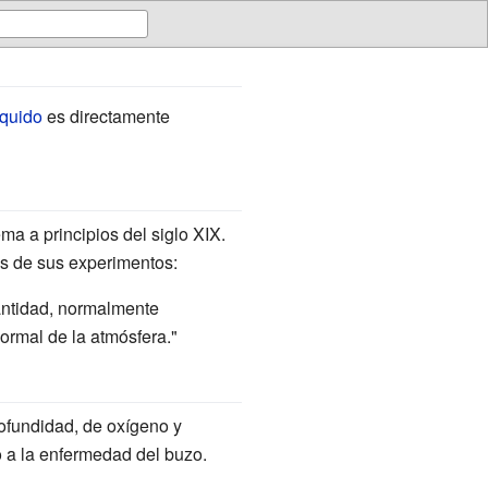
íquido
es directamente
ema a principios del siglo XIX.
os de sus experimentos:
antidad, normalmente
normal de la atmósfera."
ofundidad, de oxígeno y
 a la enfermedad del buzo.