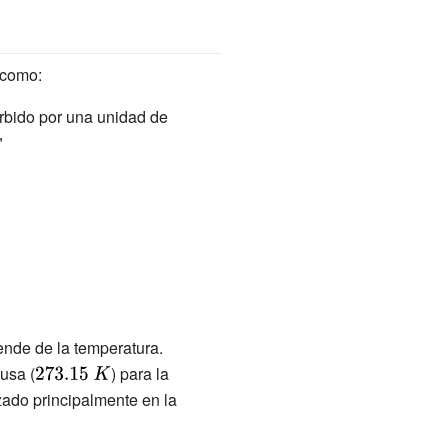
 como:
orbido por una unidad de
e
"
pende de la temperatura.
usa (
{\displaystyle
) para la
izado principalmente en la
273.15\ K}