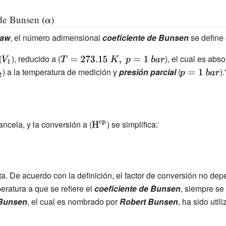
de Bunsen (
{
)
\
aw
, el número adimensional
coeficiente de Bunsen
se define
d
i
(
{\displaystyle
), reducido a (
{\displaystyle
), el cual es abs
s
displaystyle
V_{1}}
) a la temperatura de medición y
T=273.15\
presión parcial
(
{\displaystyl
).
p
{2}}
K,\ p=1\ bar}
p=1\ bar}
l
a
y
ancela, y la conversión a (
{\displaystyle
) se simplifica:
s
{\rm
t
{H^{cp}}}}
y
l
ta. De acuerdo con la definición, el factor de conversión no de
e
ratura a que se refiere el
coeficiente de Bunsen
, siempre se 
\
a
 Bunsen
, el cual es nombrado por
Robert Bunsen
, ha sido util
l
p