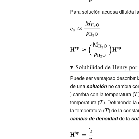
{\rm {H^{xp}=
{\frac {x}
Para solución acuosa diluida la
{p}}}}}
{\displaystyle
c_{a}\approx
{\frac {M_{\rm
{\displaystyle
{H_{2}O}}}
{\rm
{\rho _{\rm
{H^{xp}\approx
{H_{2}O}}}}}
Solubilidad de Henry por 
{\Bigl (}{\frac
Puede ser ventajoso describir 
{M_{\rm
de una
solución
no cambia con
{H_{2}O}}}{\rho
) cambia con la temperatura (
{\
_{\rm
T}
temperatura (
{\displaystyle
). Definiendo l
{H_{2}O}}}}
la temperatura (
T}
{\displaystyle
) de la consta
{\Bigr )}{\rm
cambio de densidad
T}
de la
sol
{H^{cp}}}}}}
{\displaystyle