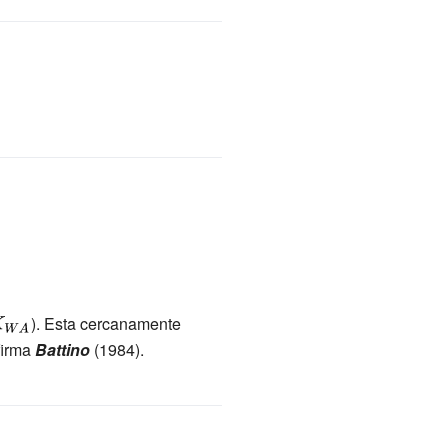
\displaystyle
). Esta cercanamente
le
firma
_{WA}}
Battino
(1984).