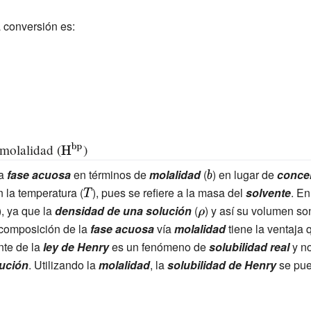
H
A
}
pl
^
}
}
a
 conversión es:
{
}
}
y
c
st
c
yl
}
e
}
{\
}
r
}
m
{\
molalidad (
)
{
di
la
fase acuosa
en términos de
molalidad
(
{\displaystyle
) en lugar de
conce
H
s
^
 la temperatura (
{\displaystyle
), pues se refiere a la masa del
b}
solvente
. En
pl
{
displaystyle
), ya que la
densidad de una solución
T}
(
{\displaystyle
) y así su volumen so
a
x
\rho }
a composición de la
fase acuosa
vía
molalidad
tiene la ventaja
y
p
nte de la
ley de Henry
es un fenómeno de
solubilidad real
y no
st
}
yl
ución
. Utilizando la
molalidad
, la
solubilidad de Henry
se pue
}
e
}
{\
}