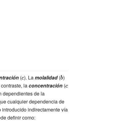
ntración
(
{\displaystyle
). La
molalidad
(
{\displaystyle
)
 contraste, la
c}
concentración
b}
(
{\displaystyle
n dependientes de la
c}
 que cualquier dependencia de
 introducido indirectamente vía
de definir como: