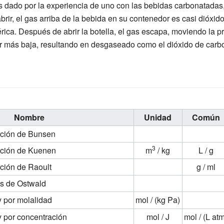
s dado por la experiencia de uno con las bebidas carbonatadas
brir, el gas arriba de la bebida en su contenedor es casi dióxid
rica. Después de abrir la botella, el gas escapa, moviendo la p
er más baja, resultando en desgaseado como el dióxido de carbo
Nombre
Unidad
Común
rción de Bunsen
3
rción de Kuenen
m
/ kg
L / g
ción de Raoult
g / ml
as de Ostwald
y por molalidad
mol / (kg Pa)
y por concentración
mol / J
mol / (L at