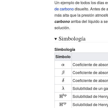
Un ejemplo de todos los días e
de carbono
disuelto. Antes de a
más alta que la presión atmosfé
carbono
arriba del líquido a s
solución.
Simbología
Simbología
Símbolo
{\displaystyle
Coeficiente de abso
\alpha }
{\displaystyle
Coeficiente de abso
\beta }
{\displaystyle
Coeficiente de absor
\delta }
{\displaystyle
Solubilidad de un g
\lambda }
{\displaystyle
Solubilidad de Henr
{\rm
{\displaystyle
Solubilidad de Henr