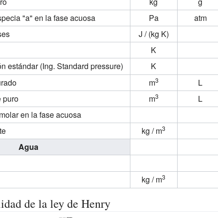
ro
kg
g
specia "a" en la fase acuosa
Pa
atm
ses
J / (kg K)
K
n estándar (Ing. Standard pressure)
K
3
urado
m
L
3
 puro
m
L
molar en la fase acuosa
3
te
kg / m
Agua
3
kg / m
lidad de la ley de Henry