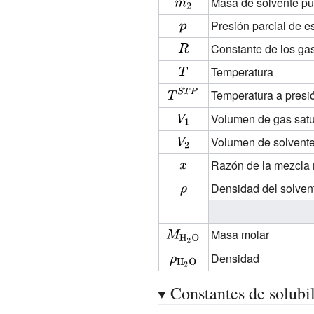
{\displaystyle
Masa de solvente pu
m_{2}}
{\displaystyle
Presión parcial de e
p}
{\displaystyle
Constante de los ga
R}
{\displaystyle
Temperatura
T}
{\displaystyle
Temperatura a presió
T^{STP}}
{\displaystyle
Volumen de gas sat
V_{1}}
{\displaystyle
Volumen de solvente
V_{2}}
{\displaystyle
Razón de la mezcla 
x}
{\displaystyle
Densidad del solven
\rho }
{\displaystyle
Masa molar
M_{\rm
{\displaystyle
Densidad
{H_{2}O}}}
\rho _{\rm
Constantes de solubi
{H_{2}O}}}