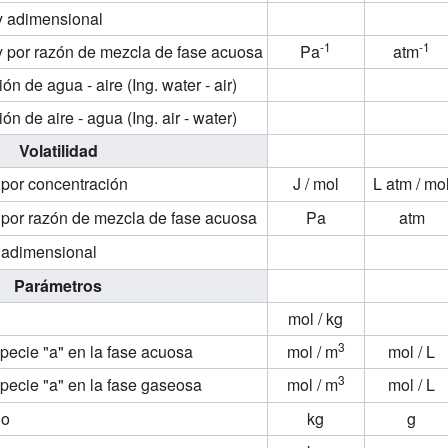
y adimensional
-1
-1
y por razón de mezcla de fase acuosa
Pa
atm
ón de agua - aire (Ing. water - air)
ón de aire - agua (Ing. air - water)
Volatilidad
 por concentración
J / mol
L atm / mo
 por razón de mezcla de fase acuosa
Pa
atm
y adimensional
Parámetros
mol / kg
3
pecie "a" en la fase acuosa
mol / m
mol / L
3
pecie "a" en la fase gaseosa
mol / m
mol / L
do
kg
g