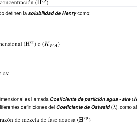
concentración (
{\
)
di
o definen la
solubilidad de Henry
como:
s
pl
a
y
mensional (
{\
) o (
{\
)
st
di
di
yl
s
s
e
pl
pl
{\
a
a
n es:
r
y
y
m
st
st
{
yl
yl
H
dimensional es llamada
Coeficiente de partición agua - aire
(
{
e
e
^
diferentes definiciones del
Coeficiente de Ostwald
(
{\displaysty
), como a
K
{\
K
{
\lambda }
r
_
c
razón de mezcla de fase acuosa (
{\
)
m
{
p
di
{
W
}
s