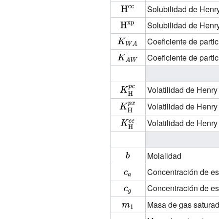
{H^{bp}}}}
{\rm
{\displaystyle
Solubilidad de Henr
{H^{cp}}}}
{\rm
{\displaystyle
Solubilidad de Henr
{H^{cc}}}}
{\rm
{\displaystyle
Coeficiente de partici
{H^{xp}}}}
K_{WA}}
{\displaystyle
Coeficiente de partici
K_{AW}}
{\displaystyle
Volatilidad de Henry
K_{\rm
{\displaystyle
Volatilidad de Henry
{H}}^{pc}}
K_{\rm
{\displaystyle
Volatilidad de Henr
{H}}^{px}}
K_{\rm
{H}}^{cc}}
{\displaystyle
Molalidad
b}
{\displaystyle
Concentración de es
c_{a}}
{\displaystyle
Concentración de es
c_{g}}
{\displaystyle
Masa de gas satura
m_{1}}