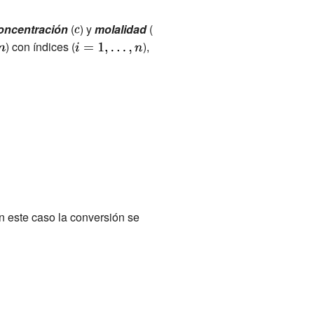
{\displaystyle
{\displaystyle
oncentración
(
) y
molalidad
(
c}
b}
{\displaystyle
) con índices (
{\displaystyle
),
n}
i=1,...,n}
En este caso la conversión se