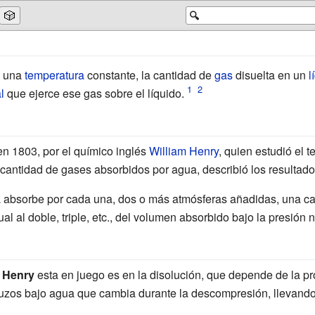
🎲
🔍
a una
temperatura
constante, la cantidad de
gas
disuelta en un
l
l
que ejerce ese gas sobre el líquido.
en 1803, por el químico inglés
William Henry
, quien estudió el t
 cantidad de gases absorbidos por agua, describió los resultad
ua absorbe por cada una, dos o más atmósferas añadidas, una c
l al doble, triple, etc., del volumen absorbido bajo la presión 
e Henry
esta en juego es en la disolución, que depende de la pr
buzos bajo agua que cambia durante la descompresión, llevando