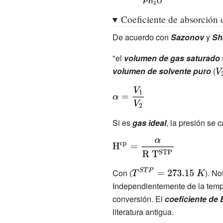
{\rm {H^{bp}=
{H_{2}O}}}
{\frac {\rm
Coeficiente de absorción 
{H^{cp}}}
De acuerdo con
Sazonov
y
Sh
{\rho _{\rm
{H_{2}O}}}}}}}
"el
volumen de
gas saturado
volumen de solvente puro
(
{\
V_
{\displaystyle
\alpha ={\frac
{V_{1}}
Si es
gas ideal
, la presión se c
{V_{2}}}}
{\displaystyle
{\rm {H^{cp}=
{\frac {\alpha
{\displaystyle
Con (
). No
}{R\
T^{STP}=273.15\
Independientemente de la tempe
T^{STP}}}}}}
K}
conversión. El
coeficiente de
literatura antigua.