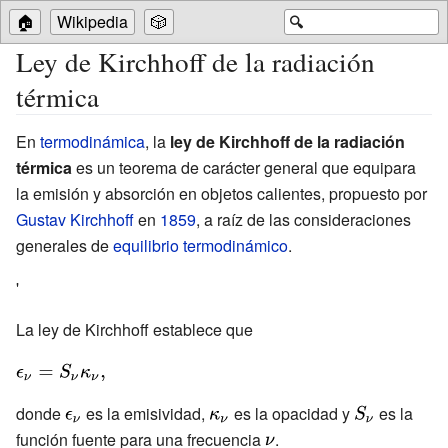
🏠
Wikipedia
🎲
🔍
Ley de Kirchhoff de la radiación
térmica
En
termodinámica
, la
ley de Kirchhoff de la radiación
térmica
es un teorema de carácter general que equipara
la emisión y absorción en objetos calientes, propuesto por
Gustav Kirchhoff
en
1859
, a raíz de las consideraciones
generales de
equilibrio termodinámico
.
'
La ley de Kirchhoff establece que
{\displaystyle
\epsilon
donde
{\displaystyle
es la emisividad,
{\displaystyle
es la opacidad y
{\displaystyle
es la
_{\nu
función fuente para una frecuencia
\epsilon
\kappa _{\nu
{\displaystyle
.
S_{\nu }}