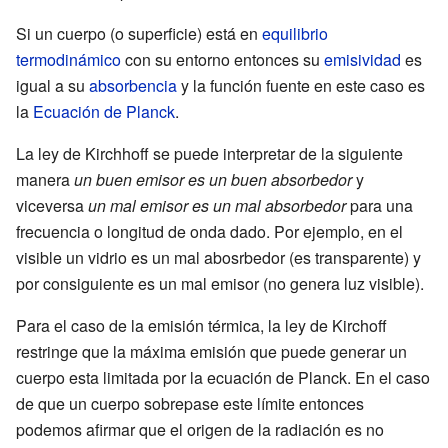
}=S_{\nu
_{\nu }}
}}
\nu }
}\kappa _{\nu
Si un cuerpo (o superficie) está en
equilibrio
},}
termodinámico
con su entorno entonces su
emisividad
es
igual a su
absorbencia
y la función fuente en este caso es
la
Ecuación de Planck
.
La ley de Kirchhoff se puede interpretar de la siguiente
manera
un buen emisor es un buen absorbedor
y
viceversa
un mal emisor es un mal absorbedor
para una
frecuencia o longitud de onda dado. Por ejemplo, en el
visible un vidrio es un mal abosrbedor (es transparente) y
por consiguiente es un mal emisor (no genera luz visible).
Para el caso de la emisión térmica, la ley de Kirchoff
restringe que la máxima emisión que puede generar un
cuerpo esta limitada por la ecuación de Planck. En el caso
de que un cuerpo sobrepase este límite entonces
podemos afirmar que el origen de la radiación es no