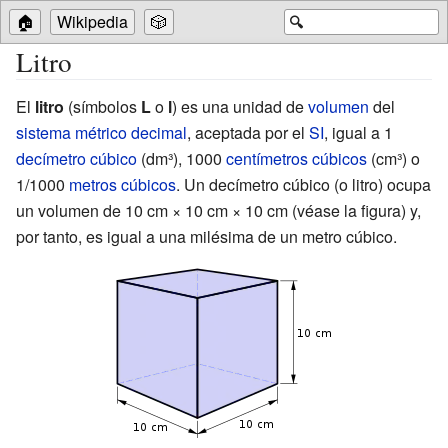
🏠
Wikipedia
🎲
🔍
Litro
El
litro
(símbolos
L
o
l
) es una unidad de
volumen
del
sistema métrico decimal
, aceptada por el
SI
, igual a 1
decímetro cúbico
(dm³), 1000
centímetros cúbicos
(cm³) o
1/1000
metros cúbicos
. Un decímetro cúbico (o litro) ocupa
un volumen de
10 cm × 10 cm × 10 cm
(véase la figura) y,
por tanto, es igual a una milésima de un metro cúbico.