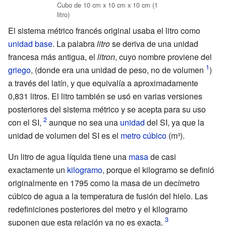
Cubo de 10 cm x 10 cm x 10 cm (1
litro)
El sistema métrico francés original usaba el litro como
unidad base
. La palabra
litro
se deriva de una unidad
francesa más antigua, el
litron
, cuyo nombre proviene del
griego
, (donde era una unidad de peso, no de volumen
)
a través del latín, y que equivalía a aproximadamente
0,831
litros. El litro también se usó en varias versiones
posteriores del sistema métrico y se acepta para su uso
con el SI,
aunque no sea una
unidad
del SI, ya que la
unidad de volumen del SI es el
metro cúbico
(m³).
Un litro de agua líquida tiene una
masa
de casi
exactamente un
kilogramo
, porque el kilogramo se definió
originalmente en 1795 como la masa de un decímetro
cúbico de agua a la temperatura de fusión del hielo. Las
redefiniciones posteriores del metro y el kilogramo
suponen que esta relación ya no es exacta.