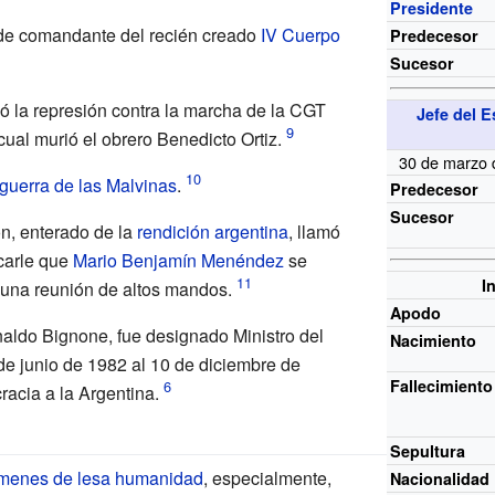
Presidente
de comandante del recién creado
IV Cuerpo
Predecesor
Sucesor
 la represión contra la marcha de la CGT
Jefe del 
cual murió el obrero
Benedicto Ortiz
.
30 de marzo 
guerra de las Malvinas
.
Predecesor
Sucesor
on, enterado de la
rendición argentina
, llamó
carle que
Mario Benjamín Menéndez
se
I
a una reunión de altos mandos.
Apodo
aldo Bignone, fue designado Ministro del
Nacimiento
 de junio de 1982 al 10 de diciembre de
Fallecimiento
acia a la Argentina.
Sepultura
ímenes de lesa humanidad
, especialmente,
Nacionalidad