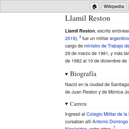
🏠
Wikipedia
Llamil Reston
Llamil Reston
, escrito erróne
2019
),
fue un militar
argentino
cargo de
ministro de Trabajo d
29 de marzo de 1981, y más tar
de 1982 al 10 de diciembre de 
Biografía
Nació en la ciudad de Santiago
de Juan Reston y de Mónica Jor
Carrera
Ingresó al
Colegio Militar de la
cursaban allí
Antonio Domingo
Nicolaides
, entre otros.