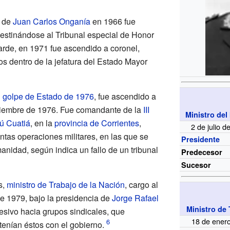
de
Juan Carlos Onganía
en 1966 fue
destinándose al Tribunal especial de Honor
rde, en 1971 fue ascendido a coronel,
s dentro de la jefatura del Estado Mayor
l
golpe de Estado de 1976
, fue ascendido a
iciembre de 1976. Fue comandante de la
III
Ministro del
ú Cuatiá
, en la
provincia de Corrientes
,
2 de julio 
intas operaciones militares, en las que se
Presidente
nidad, según indica un fallo de un tribunal
Predecesor
Sucesor
s,
ministro de Trabajo de la Nación
, cargo al
e 1979, bajo la presidencia de
Jorge Rafael
Ministro de 
resivo hacia grupos sindicales, que
18 de ener
tenían éstos con el gobierno.