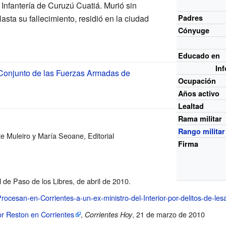
 Infantería de Curuzú Cuatiá. Murió sin
asta su fallecimiento, residió en la ciudad
Padres
Cónyuge
Educado en
In
 Conjunto de las Fuerzas Armadas de
Ocupación
Años activo
Lealtad
Rama militar
Rango militar
te Muleiro y María Seoane, Editorial
Firma
l de Paso de los Libres, de abril de 2010.
Procesan-en-Corrientes-a-un-ex-ministro-del-Interior-por-delitos-de-l
or Reston en Corrientes
,
, 21 de marzo de 2010
Corrientes Hoy