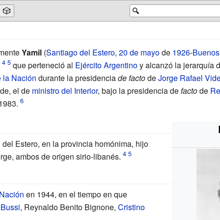
🎲
🔍
amente
Yamil
(
Santiago del Estero
,
20 de mayo
de
1926
-
Buenos 
que perteneció al
Ejército Argentino
y alcanzó la jerarquía 
e la Nación
durante la presidencia
de facto
de
Jorge Rafael Vide
de, el de
ministro del Interior
, bajo la presidencia de
facto
de
Re
1983.
 del Estero, en la provincia homónima, hijo
ge, ambos de origen sirio-libanés.
 Nación
en 1944, en el tiempo en que
 Bussi
, Reynaldo Benito Bignone,
Cristino