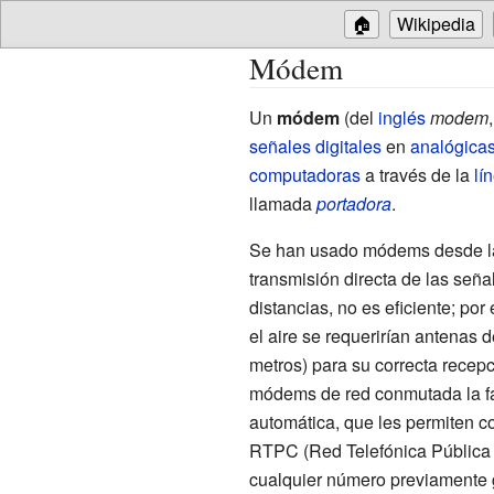
🏠
Wikipedia
Módem
Un
módem
(del
inglés
modem
señales digitales
en
analógica
computadoras
a través de la
lí
llamada
portadora
.
Se han usado módems desde 
transmisión directa de las señal
distancias, no es eficiente; por
el aire se requerirían antenas 
metros) para su correcta recep
módems de red conmutada la fa
automática, que les permiten c
RTPC (Red Telefónica Pública 
cualquier número previamente g