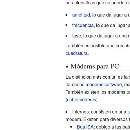
características que se pueden m
amplitud
, lo que da lugar a
frecuencia
, lo que da lugar
fase
, lo que da lugar a una
También es posible una combi
cuadratura
.
Módems para PC
La distinción más común es l
llamados
módems software
, m
También existen los módems p
(
cablemódems
).
Internos: consisten en una
t
módem. Existen para diversos t
Bus ISA
: debido a las ba