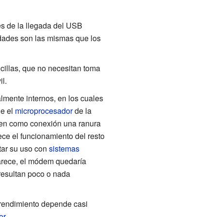
tes de la llegada del USB
idades son las mismas que los
illas, que no necesitan toma
l.
ente internos, en los cuales
ue el
microprocesador
de la
icen como conexión una ranura
ce el funcionamiento del resto
tar su uso con
sistemas
parece, el módem quedaría
 resultan poco o nada
l rendimiento depende casi
or
.