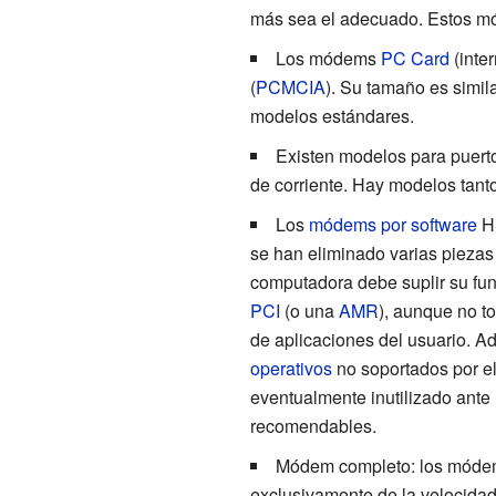
más sea el adecuado. Estos m
Los módems
PC Card
(inter
(
PCMCIA
). Su tamaño es simil
modelos estándares.
Existen modelos para puert
de corriente. Hay modelos tanto
Los
módems por software
H
se han eliminado varias piezas
computadora debe suplir su fun
PCI
(o una
AMR
), aunque no t
de aplicaciones del usuario. A
operativos
no soportados por el
eventualmente inutilizado ante 
recomendables.
Módem completo: los móde
exclusivamente de la velocida