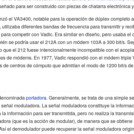
iseñado para ser construido con piezas de chatarra electrónica 
nzó el VA3400, notable para la operación de dúplex completo a 1
, utilizaba diferentes bandas de frecuencia para transmitir y rec
ra competir con Vadic. Era similar en diseño, pero usaba el 
bién se podría usar el 212A con un módem 103A a 300 bit/s. Se
o que el 212 fuese intencionalmente incompatible con el acopl
ntes de módems. En 1977, Vadic respondió con el módem tripl
s de centros de cómputo que admitían el modo de 1200 bit/s d
 denominada
portadora
. Generalmente, se trata de una simple se
 señal moduladora. La señal moduladora constituye la informac
a información para ser transmitida, pero no realiza la transmi
tadora (que es la acción de modular), de manera que se obtiene 
Así el demodulador puede recuperar la señal moduladora origina