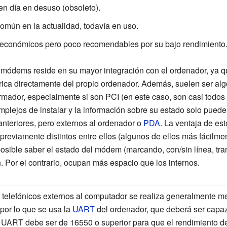
en día en desuso (obsoleto).
común en la actualidad, todavía en uso.
; económicos pero poco recomendables por su bajo rendimiento.
s módems reside en su mayor integración con el ordenador, ya 
rica directamente del propio ordenador. Además, suelen ser al
rmador, especialmente si son PCI (en este caso, son casi todos 
mplejos de instalar y la información sobre su estado solo puede
anteriores, pero externos al ordenador o
PDA
. La ventaja de es
previamente distintos entre ellos (algunos de ellos más fácilm
osible saber el estado del módem (marcando, con/sin línea, tran
 Por el contrario, ocupan más espacio que los internos.
telefónicos externos al computador se realiza generalmente m
por lo que se usa la
UART
del ordenador, que deberá ser capaz 
 UART debe ser de 16550 o superior para que el rendimiento 