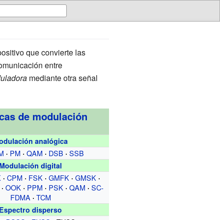
ositivo que convierte las
comunicación entre
uladora
mediante otra señal
cas de modulación
odulación analógica
M
PM
QAM
DSB
SSB
Modulación digital
K
CPM
FSK
GMFK
GMSK
OOK
PPM
PSK
QAM
SC-
FDMA
TCM
Espectro disperso