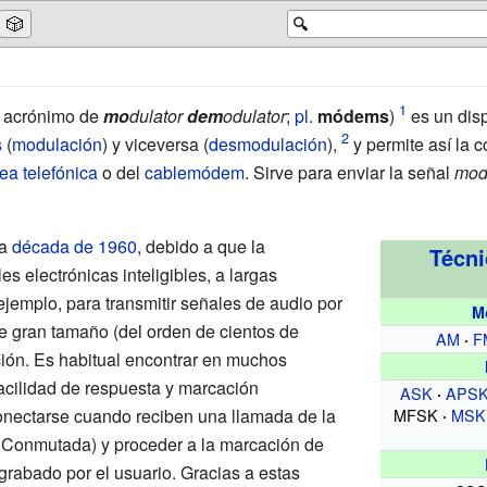
🎲
🔍
, acrónimo de
mo
dulator
dem
odulator
;
pl.
módems
)
es un disp
s
(
modulación
) y viceversa (
desmodulación
),
y permite así la 
nea telefónica
o del
cablemódem
. Sirve para enviar la señal
mod
la
década de 1960
, debido a que la
Técni
es electrónicas inteligibles, a largas
 ejemplo, para transmitir señales de audio por
M
de gran tamaño (del orden de cientos de
AM
F
ción. Es habitual encontrar en muchos
cilidad de respuesta y marcación
ASK
APS
onectarse cuando reciben una llamada de la
MFSK
MSK
Conmutada) y proceder a la marcación de
rabado por el usuario. Gracias a estas