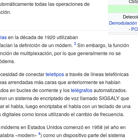
CS
automáticamente todas las operaciones de
ción.
Detecci
Demodulación
PC
cias
en la década de 1920 utilizaban
facían la definición de un módem.
Sin embargo, la función
unción de multiplexación, por lo que generalmente no se
módems.
ecesidad de conectar
teletipos
a través de líneas telefónicas
neas arrendadas más caras que anteriormente se habían
sados en
bucles de corriente
y los
telégrafos
automatizados.
aron un sistema de encriptado de voz llamado
SIGSALY
que
zar el habla, luego encriptaba el habla con un teclado de una
s digitales como tonos utilizando el cambio de frecuencia.
e módems en Estados Unidos comenzó en 1958 (el año en
 palabra «modem»
) como un dispositivo parte del sistema