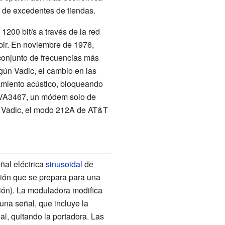
y de excedentes de tiendas.
200 bit/s a través de la red
ibir. En noviembre de 1976,
conjunto de frecuencias más
gún Vadic, el cambio en las
amiento acústico, bloqueando
e VA3467, un módem solo de
e Vadic, el modo 212A de AT&T
ñal eléctrica
sinusoidal
de
ión que se prepara para una
sión). La moduladora modifica
una señal, que incluye la
l, quitando la portadora. Las