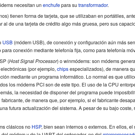
ódems necesitan un
enchufe
para su
transformador
.
nos) tienen forma de tarjeta, que se utilizaban en portátiles, an
ar al de una tarjeta de crédito algo más gruesa, pero sus capac
o
USB
(módem USB), de conexión y configuración aún más senc
 para conexión mediante telefonía fija, como para telefonía móvi
SP
(
Host Signal Processor
) o winmódems: son módems generalm
 electrónicas (por ejemplo,
chips
especializados), de manera q
ción mediante un programa informático. Lo normal es que util
odos los módems PCI son de este tipo. El uso de la CPU entorpe
demás, la necesidad de disponer del programa puede imposibili
 fabricante, de manera que, por ejemplo, si el fabricante desa
una futura actualización del sistema. A pesar de su bajo coste,
ms clásicos no
HSP
, bien sean internos o externos. En ellos, e
d del módem y de la UART del ordenador, no del
microprocesad