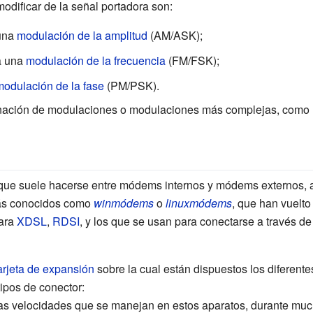
odificar de la señal portadora son:
 una
modulación de la amplitud
(AM/ASK);
 a una
modulación de la frecuencia
(FM/FSK);
modulación de la fase
(PM/PSK).
nación de modulaciones o modulaciones más complejas, como
a que suele hacerse entre módems internos y módems externos
ás conocidos como
winmódems
o
linuxmódems
, que han vuelt
ara
XDSL
,
RDSI
, y los que se usan para conectarse a través d
arjeta de expansión
sobre la cual están dispuestos los diferen
ipos de conector:
jas velocidades que se manejan en estos aparatos, durante muc