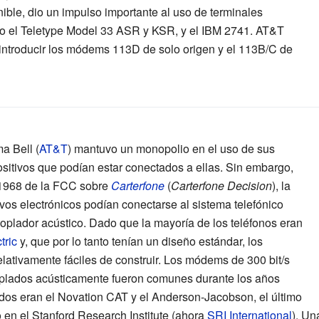
ible, dio un impulso importante al uso de terminales
o el
Teletype Model 33
ASR y KSR, y el
IBM 2741
. AT&T
introducir los módems 113D de solo origen y el 113B/C de
a Bell (
AT&T
) mantuvo un monopolio en el uso de sus
positivos que podían estar conectados a ellas. Sin embargo,
 1968 de la FCC sobre
Carterfone
(
Carterfone Decision
), la
vos electrónicos podían conectarse al sistema telefónico
plador acústico. Dado que la mayoría de los teléfonos eran
tric
y, que por lo tanto tenían un diseño estándar, los
elativamente fáciles de construir. Los módems de 300 bit/s
plados acústicamente fueron comunes durante los años
dos eran el
Novation CAT
y el
Anderson-Jacobson
, el último
 en el Stanford Research Institute (ahora
SRI International
). U