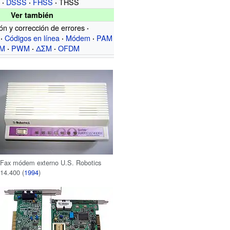
S
DSSS
FHSS
THSS
Ver también
ón y corrección de errores
Códigos en línea
Módem
PAM
M
PWM
ΔΣM
OFDM
Fax módem externo U.S. Robotics
14.400 (
1994
)