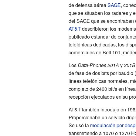
de defensa aérea
SAGE
, conec
que se situaban los radares y e
del SAGE que se encontraban 
AT&T
describieron los módems
publicado estándar de
conjunto
telefónicas dedicadas, los dis
comerciales de Bell 101, móde
Los
Data-Phones 201A
y
201B
de fase de dos bits por baudio
líneas telefónicas normales, m
completo de 2400 bit/s en línea
recepción ejecutados en su pro
AT&T también introdujo en 1962
Proporcionaba un servicio dúple
Se usó la
modulación por desp
transmitiendo a 1070 o 1270 H