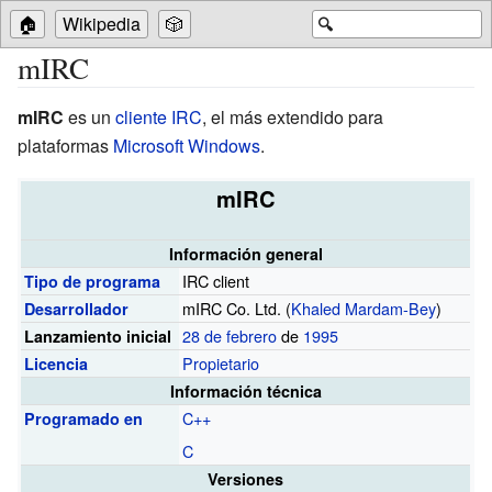
🏠
Wikipedia
🎲
🔍
mIRC
mIRC
es un
cliente
IRC
, el más extendido para
plataformas
Microsoft Windows
.
mIRC
Información general
IRC client
Tipo de programa
mIRC Co. Ltd. (
Khaled Mardam-Bey
)
Desarrollador
28 de febrero
de
1995
Lanzamiento inicial
Propietario
Licencia
Información técnica
C++
Programado en
C
Versiones