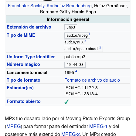
Fraunhofer Society
,
Karlheinz Brandenburg
, Heinz Gerhäuser,
Bernhard Grill y Harald Popp
Información general
Extensión de archivo
.mp3
Tipo de MIME
audio/mpeg
audio/MPA
audio/mpa-robust
public.mp3
Uniform Type Identifier
Número mágico
49 44 33
1995
Lanzamiento inicial
Formato de archivo de audio
Tipo de formato
ISO/IEC 11172-3
Estándar(es)
ISO/IEC 13818-4
Formato abierto
MP3 fue desarrollado por el Moving Picture Experts Group
(
MPEG
) para formar parte del estándar
MPEG-1
y del
posterior y más extendido
MPEG-2
. Un MP3 creado