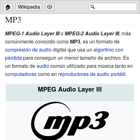
🏠
Wikipedia
🎲
🔍
MP3
MPEG-1 Audio Layer III
o
MPEG-2 Audio Layer III
, más
comúnmente conocido como
MP3
, es un formato de
compresión de audio
digital que usa un
algoritmo con
pérdida
para conseguir un menor tamaño de archivo. Es
un formato de
audio
común utilizado para música tanto en
computadoras
como en
reproductores de audio portátil
.
MPEG Audio Layer III