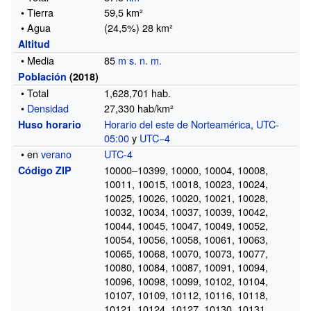
• Tierra
59,5 km²
• Agua
(24,5%) 28 km²
Altitud
• Media
85
m s. n. m.
Población
(
2018
)
• Total
1,628,701
hab.
•
Densidad
27,330 hab/km²
Horario del este de Norteamérica
,
UTC-
Huso horario
05:00
y
UTC−4
• en
verano
UTC-4
10000–10399, 10000, 10004, 10008,
Código ZIP
10011, 10015, 10018, 10023, 10024,
10025, 10026, 10020, 10021, 10028,
10032, 10034, 10037, 10039, 10042,
10044, 10045, 10047, 10049, 10052,
10054, 10056, 10058, 10061, 10063,
10065, 10068, 10070, 10073, 10077,
10080, 10084, 10087, 10091, 10094,
10096, 10098, 10099, 10102, 10104,
10107, 10109, 10112, 10116, 10118,
10121, 10124, 10127, 10130, 10131,