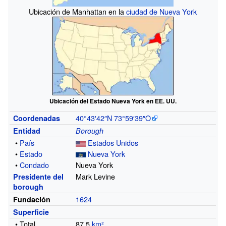
Ubicación de Manhattan en la
ciudad de Nueva York
Ubicación del Estado Nueva York en EE.
UU.
40°43′42″N
73°59′39″O
Coordenadas
Entidad
Borough
•
País
Estados Unidos
•
Estado
Nueva York
•
Condado
Nueva York
Mark Levine
Presidente del
borough
1624
Fundación
Superficie
• Total
87.5
km²