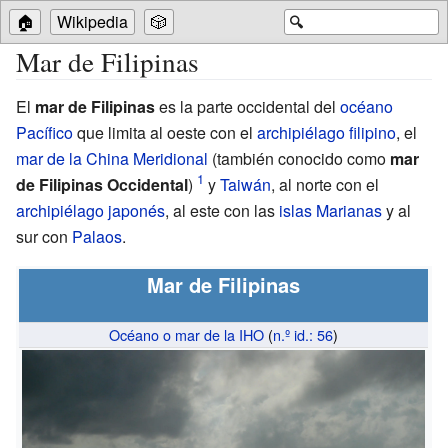
🏠
Wikipedia
🎲
🔍
Mar de Filipinas
El
mar de Filipinas
es la parte occidental del
océano
Pacífico
que limita al oeste con el
archipiélago filipino
, el
mar de la China Meridional
(también conocido como
mar
de Filipinas Occidental
)
y
Taiwán
, al norte con el
archipiélago japonés
, al este con las
islas Marianas
y al
sur con
Palaos
.
Mar de Filipinas
Océano o mar de la IHO
(
n.º id.: 56
)