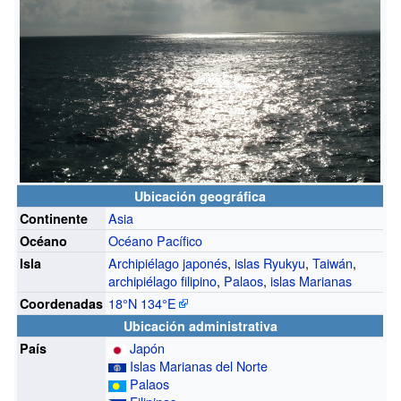
Ubicación geográfica
Asia
Continente
Océano Pacífico
Océano
Archipiélago japonés
,
islas Ryukyu
,
Taiwán
,
Isla
archipiélago filipino
,
Palaos
,
islas Marianas
18°N
134°E
Coordenadas
Ubicación administrativa
Japón
País
Islas Marianas del Norte
Palaos