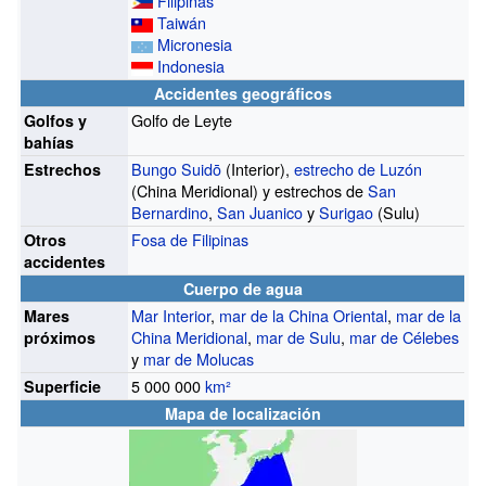
Filipinas
Taiwán
Micronesia
Indonesia
Accidentes geográficos
Golfo de Leyte
Golfos y
bahías
Bungo Suidō
(Interior),
estrecho de Luzón
Estrechos
(China Meridional) y estrechos de
San
Bernardino
,
San Juanico
y
Surigao
(Sulu)
Fosa de Filipinas
Otros
accidentes
Cuerpo de agua
Mar Interior
,
mar de la China Oriental
,
mar de la
Mares
China Meridional
,
mar de Sulu
,
mar de Célebes
próximos
y
mar de Molucas
5 000 000
km²
Superficie
Mapa de localización